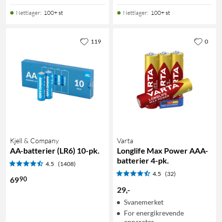
Nettlager
:
100+ st
Nettlager
:
100+ st
119
0
Kjell & Company
Varta
AA-batterier (LR6) 10-pk.
Longlife Max Power AAA-
batterier 4-pk.
4.5
(1408)
4.5
(32)
90
69
29
,
-
Svanemerket
For energikrevende
apparater