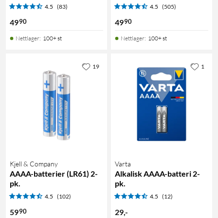
4.5
(83)
4.5
(505)
90
90
49
49
Nettlager
:
100+ st
Nettlager
:
100+ st
19
1
Kjell & Company
Varta
AAAA-batterier (LR61) 2-
Alkalisk AAAA-batteri 2-
pk.
pk.
4.5
(102)
4.5
(12)
90
59
29
,
-