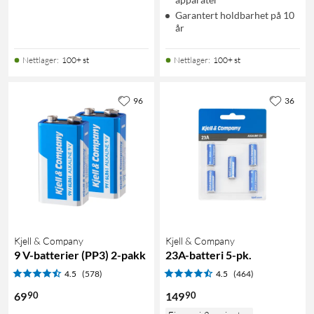
Garantert holdbarhet på 10
år
Nettlager
:
100+ st
Nettlager
:
100+ st
96
36
Kjell & Company
Kjell & Company
9 V-batterier (PP3) 2-pakk
23A-batteri 5-pk.
4.5
(578)
4.5
(464)
90
90
69
149