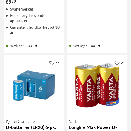
90
89
Svanemerket
For energikrevende
apparater
Garantert holdbarhet på 10
år
Nettlager
:
100+ st
Nettlager
:
100+ st
55
2
Kjell & Company
Varta
D-batterier (LR20) 6-pk.
Longlife Max Power D-