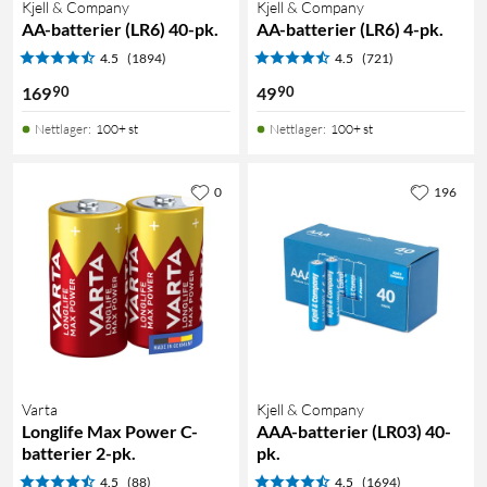
Kjell & Company
Kjell & Company
AA-batterier (LR6) 40-pk.
AA-batterier (LR6) 4-pk.
4.5
(1894)
4.5
(721)
90
90
169
49
Nettlager
:
100+ st
Nettlager
:
100+ st
0
196
Varta
Kjell & Company
Longlife Max Power C-
AAA-batterier (LR03) 40-
batterier 2-pk.
pk.
4.5
(88)
4.5
(1694)