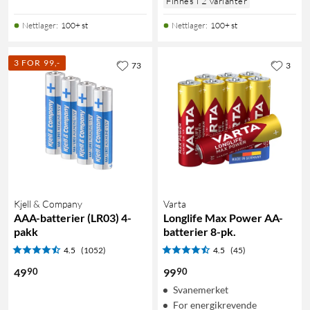
Finnes i 2 varianter
Nettlager
:
100+ st
Nettlager
:
100+ st
3 FOR 99,-
73
3
Kjell & Company
Varta
AAA-batterier (LR03) 4-
Longlife Max Power AA-
pakk
batterier 8-pk.
4.5
(1052)
4.5
(45)
90
90
49
99
Svanemerket
For energikrevende