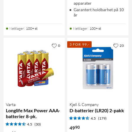
apparater
Garantert holdbarhet på 10
år
Nettlager
:
100+ st
Nettlager
:
100+ st
3 FOR 99,-
0
23
Varta
Kjell & Company
Longlife Max Power AAA-
D-batterier (LR20) 2-pakk
batterier 8-pk.
4.5
(179)
4.5
(30)
90
49