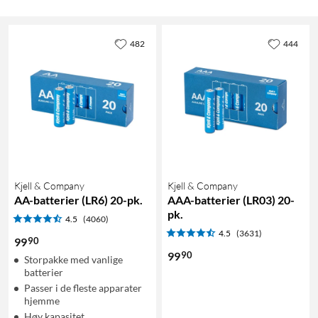
482
444
Kjell & Company
Kjell & Company
AA-batterier (LR6) 20-pk.
AAA-batterier (LR03) 20-
pk.
4.5
(4060)
4.5
(3631)
90
99
90
99
Storpakke med vanlige
batterier
Passer i de fleste apparater
hjemme
Høy kapasitet