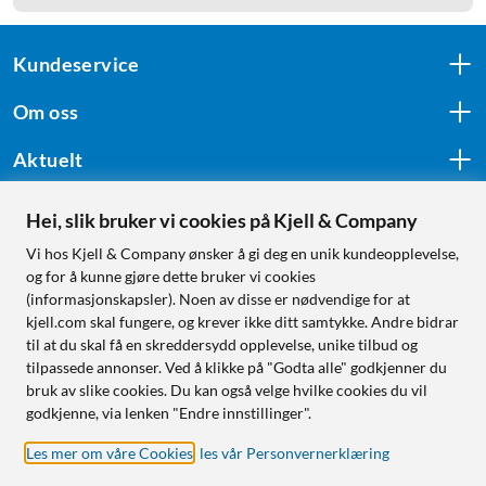
Kundeservice
Om oss
Aktuelt
Hei, slik bruker vi cookies på Kjell & Company
Følg oss
Vi hos Kjell & Company ønsker å gi deg en unik kundeopplevelse,
og for å kunne gjøre dette bruker vi cookies
(informasjonskapsler). Noen av disse er nødvendige for at
kjell.com skal fungere, og krever ikke ditt samtykke. Andre bidrar
Handle fra:
til at du skal få en skreddersydd opplevelse, unike tilbud og
tilpassede annonser. Ved å klikke på "Godta alle" godkjenner du
Sverige
bruk av slike cookies. Du kan også velge hvilke cookies du vil
Norge
godkjenne, via lenken "Endre innstillinger".
Les mer om våre Cookies
,
les vår Personvernerklæring