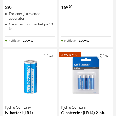
90
29
,
-
169
For energikrevende
apparater
Garantert holdbarhet på 10
år
Nettlager
:
100+ st
Nettlager
:
100+ st
3 FOR 99,-
13
45
Kjell & Company
Kjell & Company
N-batteri (LR1)
C-batterier (LR14) 2-pk.