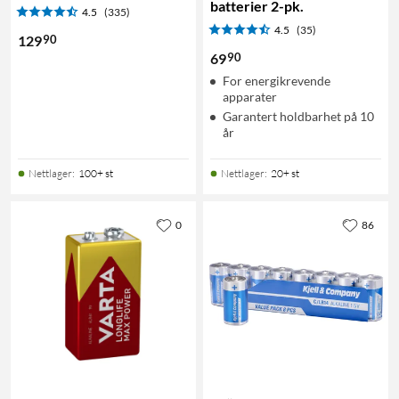
batterier 2-pk.
4.5
(335)
4.5
(35)
90
129
90
69
For energikrevende
apparater
Garantert holdbarhet på 10
år
Nettlager
:
100+ st
Nettlager
:
20+ st
0
86