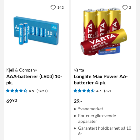
142
2
Kjell & Company
Varta
AAA-batterier (LR03) 10-
Longlife Max Power AA-
pk.
batterier 4-pk.
4.5
(1651)
4.5
(32)
90
69
29
,
-
Svanemerket
For energikrevende
apparater
Garantert holdbarhet på 10
år