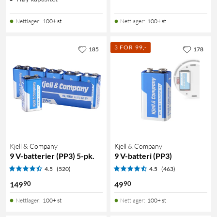
Nettlager
:
100+ st
Nettlager
:
100+ st
3 FOR 99,-
185
178
Kjell & Company
Kjell & Company
9 V-batterier (PP3) 5-pk.
9 V-batteri (PP3)
4.5
(520)
4.5
(463)
90
90
149
49
Nettlager
:
100+ st
Nettlager
:
100+ st