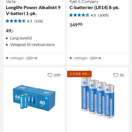
Varta
Kjell & Company
Longlife Power Alkaliskt 9
C-batterier (LR14) 8-pk.
V-batteri 1-pk.
4.5
(1005)
4.5
(136)
90
149
49
,
-
Lang levetid
Velegnet til røykvarslere
Nettlager
:
100+ st
Nettlager
:
100+ st
3 FOR 99,-
259
31