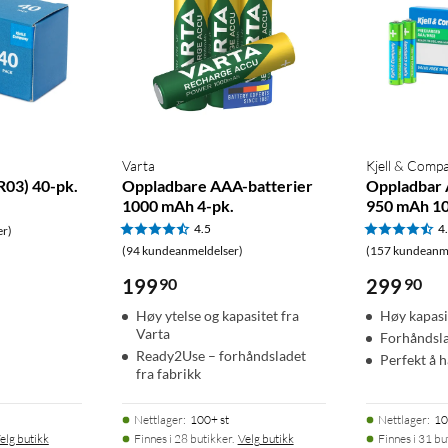
Varta
Kjell & Comp
R03) 40-pk.
Oppladbare AAA-batterier
Oppladbar 
1000 mAh 4-pk.
950 mAh 10
4.5
4
er)
(94 kundeanmeldelser)
(157 kundeanme
199
90
299
90
Høy ytelse og kapasitet fra
Høy kapas
Varta
Forhåndsla
Ready2Use – forhåndsladet
Perfekt å 
fra fabrikk
Nettlager
:
100+ st
Nettlager
:
10
elg butikk
Finnes i 28 butikker.
Velg butikk
Finnes i 31 bu