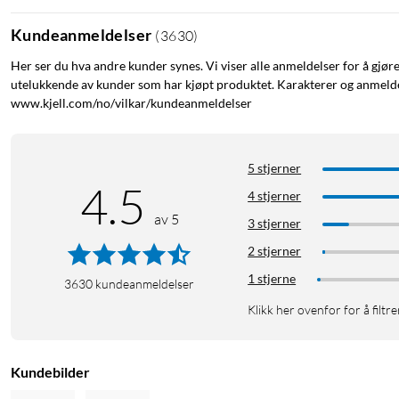
Kundeanmeldelser
(
3630
)
Her ser du hva andre kunder synes. Vi viser alle anmeldelser for å gjør
utelukkende av kunder som har kjøpt produktet. Karakterer og anmeldel
www.kjell.com/no/vilkar/kundeanmeldelser
5 stjerner
4.5
4 stjerner
av 5
3 stjerner
2 stjerner
1 stjerne
3630
kundeanmeldelser
Klikk her ovenfor for å filtre
Kundebilder