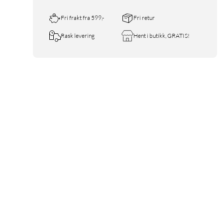
Fri frakt fra 599,-
Fri retur
Rask levering
Hent i butikk, GRATIS!