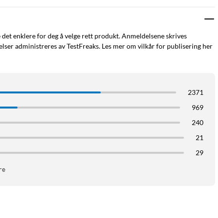
e det enklere for deg å velge rett produkt. Anmeldelsene skrives
ser administreres av TestFreaks. Les mer om vilkår for publisering her
2371
969
240
21
29
re