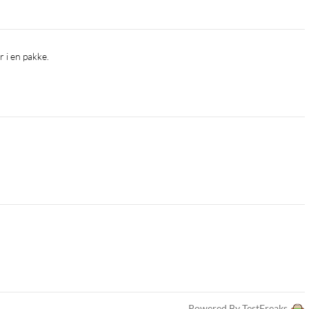
r i en pakke.
Powered By TestFreaks