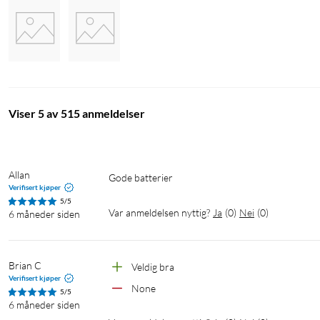
Viser 5 av 515 anmeldelser
Allan
Gode batterier
Verifisert kjøper
5/5
Var anmeldelsen nyttig?
Ja
(
0
)
Nei
(
0
)
6 måneder siden
Brian C
Veldig bra 
Verifisert kjøper
None 
5/5
6 måneder siden