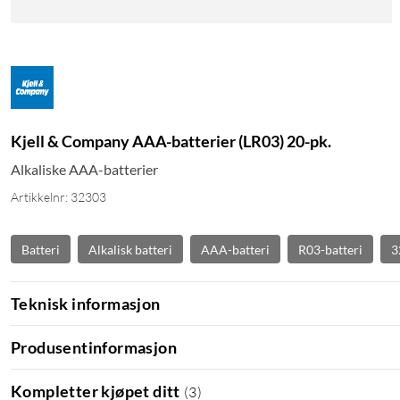
Kjell & Company AAA-batterier (LR03) 20-pk.
Alkaliske AAA-batterier
Artikkelnr: 32303
Batteri
Alkalisk batteri
AAA-batteri
R03-batteri
3
Teknisk informasjon
Produsentinformasjon
Kompletter kjøpet ditt
(
3
)