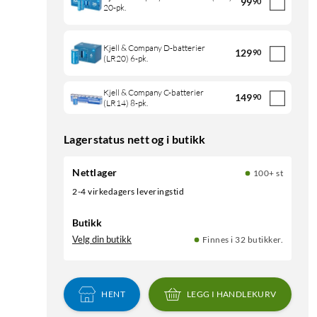
99
90
20-pk.
Kjell & Company D-batterier
129
90
(LR20) 6-pk.
Kjell & Company C-batterier
149
90
(LR14) 8-pk.
Lagerstatus nett og i butikk
Nettlager
100+ st
2-4 virkedagers leveringstid
Butikk
Velg din butikk
Finnes i 32 butikker.
HENT
LEGG I HANDLEKURV