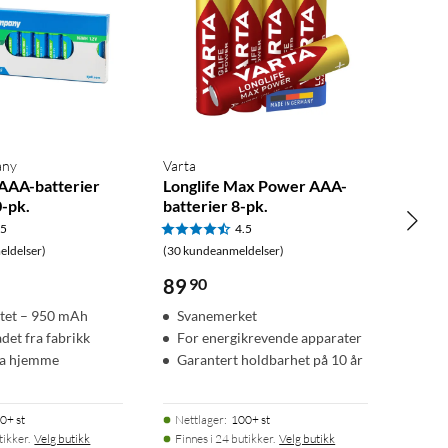
any
Varta
AAA-batterier
Longlife Max Power AAA-
-pk.
batterier 8-pk.
.5
4.5
ldelser)
(30 kundeanmeldelser)
89
90
itet – 950 mAh
Svanemerket
det fra fabrikk
For energikrevende apparater
ha hjemme
Garantert holdbarhet på 10 år
0+ st
Nettlager
:
100+ st
tikker.
Velg butikk
Finnes i 24 butikker.
Velg butikk