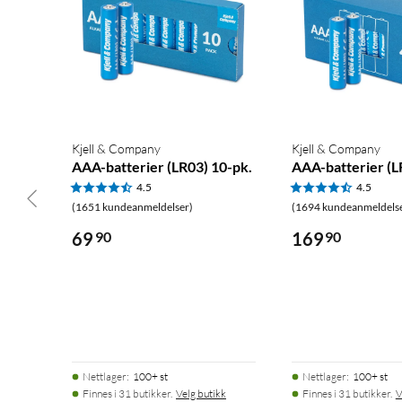
Kjell & Company
Kjell & Company
AAA-batterier (LR03) 10-pk.
AAA-batterier (L
4.5
4.5
(1651 kundeanmeldelser)
(1694 kundeanmeldels
69
90
169
90
Nettlager
:
100+ st
Nettlager
:
100+ st
Finnes i 31 butikker.
Velg butikk
Finnes i 31 butikker.
V