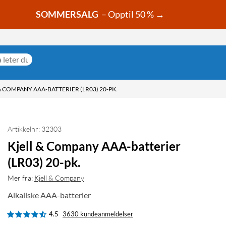
SOMMERSALG
– Opptil 50 % →
& COMPANY AAA-BATTERIER (LR03) 20-PK.
Artikkelnr: 32303
Kjell & Company AAA-batterier
(LR03) 20-pk.
Mer fra:
Kjell & Company
Alkaliske AAA-batterier
4.5
3630 kundeanmeldelser