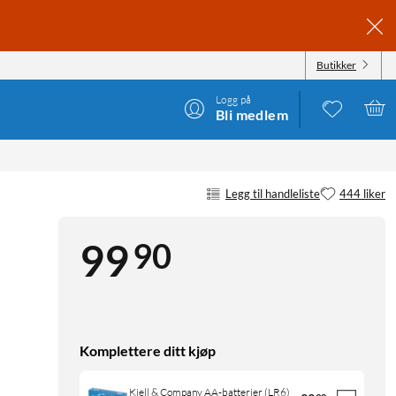
Butikker
Logg på
Bli medlem
Legg til handleliste
444 liker
90
99
Komplettere ditt kjøp
Kjell & Company AA-batterier (LR6)