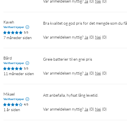
Var anmeldelsen nyttig?
Ja
(
0
)
Nei
(
0
)
Kaveh
Bra kvalitet og god pris for det mengde som du få
Verifisert kjøper
5/5
Var anmeldelsen nyttig?
Ja
(
0
)
Nei
(
0
)
7 måneder siden
Bård
Greie batterier til en grei pris
Verifisert kjøper
5/5
Var anmeldelsen nyttig?
Ja
(
0
)
Nei
(
0
)
11 måneder siden
Mikael
Att anbefalla, hyfsat lång levetid.
Verifisert kjøper
4/5
Var anmeldelsen nyttig?
Ja
(
0
)
Nei
(
0
)
1 år siden