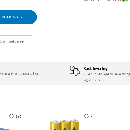
VURDERINGER
15 anmeldelser
r
Rask levering
r i alle butikkene våre.
2–4 virkedagers leverings
lagervarer
196
9