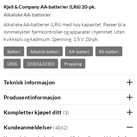
Kjell & Company AA-batterier (LR6) 20-pk.
Alkaliske AA-batterier
Alkaliske AA-batterier (LR6) med høy kapasitet. Passer bl.a.
lommelykter, fjernkontroller og apparater i hjemmet. Uten
kvikksølv og kadmium. Spenning: 1,5 V. 20-pk.
Batteri
Alkalisk batteri
AA-batteri
R6-batteri
LR06
32301&32303
Prepping
Teknisk informasjon
Produsentinformasjon
Kompletter kjøpet ditt
(
3
)
Kundeanmeldelser
(
4062
)