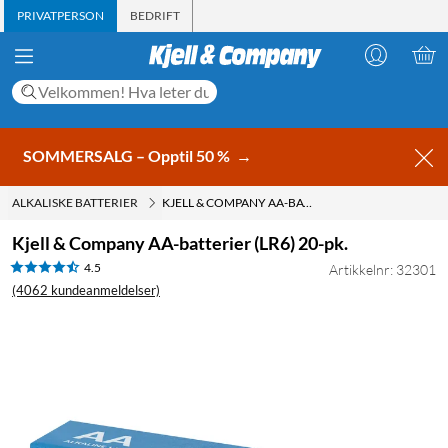
PRIVATPERSON
BEDRIFT
SOMMERSALG – Opptil 50 %
→
ALKALISKE BATTERIER
KJELL & COMPANY AA-BATTERIER (LR6) 20-PK.
Kjell & Company AA-batterier (LR6) 20-pk.
4.5
Artikkelnr: 32301
(4062 kundeanmeldelser)