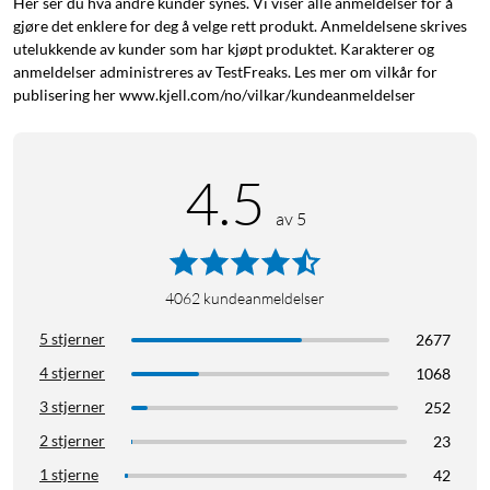
Her ser du hva andre kunder synes. Vi viser alle anmeldelser for å
gjøre det enklere for deg å velge rett produkt. Anmeldelsene skrives
utelukkende av kunder som har kjøpt produktet. Karakterer og
anmeldelser administreres av TestFreaks. Les mer om vilkår for
publisering her www.kjell.com/no/vilkar/kundeanmeldelser
4.5
av 5
4062
kundeanmeldelser
5 stjerner
2677
4 stjerner
1068
3 stjerner
252
2 stjerner
23
1 stjerne
42