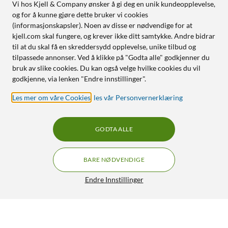
Vi hos Kjell & Company ønsker å gi deg en unik kundeopplevelse,
og for å kunne gjøre dette bruker vi cookies
(informasjonskapsler). Noen av disse er nødvendige for at
kjell.com skal fungere, og krever ikke ditt samtykke. Andre bidrar
til at du skal få en skreddersydd opplevelse, unike tilbud og
tilpassede annonser. Ved å klikke på "Godta alle" godkjenner du
bruk av slike cookies. Du kan også velge hvilke cookies du vil
godkjenne, via lenken "Endre innstillinger".
Les mer om våre Cookies
,
les vår Personvernerklæring
GODTA ALLE
BARE NØDVENDIGE
Endre Innstillinger
Kjell & Company AA-batterier (LR6) 20-pk.
99,90
4.5/5