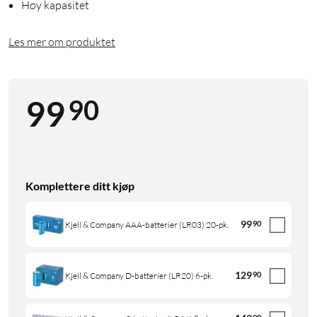
Høy kapasitet
Les mer om produktet
90
99
Komplettere ditt kjøp
99
90
Kjell & Company AAA-batterier (LR03) 20-pk.
129
90
Kjell & Company D-batterier (LR20) 6-pk.