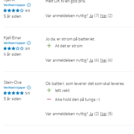
Helt OK til en god pris.
Verifisert kjøper
4/5
Var anmeldelsen nyttig?
Ja
(
7
)
Nei
(
2
)
5 år siden
Kjell Einar
Jo da, er strøm på batteriet.
Verifisert kjøper
At det er strøm 
3/5
6 år siden
Var anmeldelsen nyttig?
Ja
(
6
)
Nei
(
6
)
Stein-Ove
ok batteri. som leverer det som skal leveres.
Verifisert kjøper
lett vekt
5/5
5 år siden
ikke hold den på tunga ;-)
Var anmeldelsen nyttig?
Ja
(
2
)
Nei
(
5
)