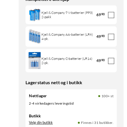
Kjell & Company 9 V-batterier (PP3)
69
90
2-pakk
Kjell & Company AA-batterier (LR6)
49
90
4-pk.
Kjell & Company C-batterier (LR14)
49
90
2-pk.
Lagerstatus nett og i butikk
Nettlager
100+ st
2-4 virkedagers leveringstid
Butikk
Velg din butikk
Finnes i 31 butikker.