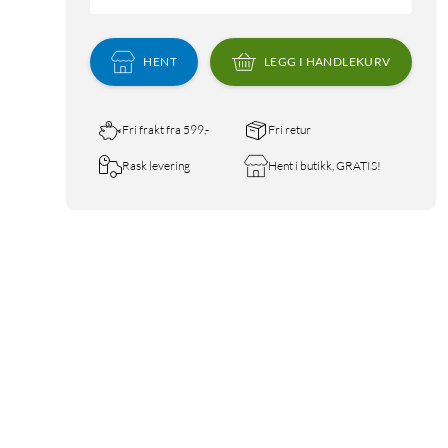
HENT
LEGG I HANDLEKURV
Fri frakt fra 599,-
Fri retur
Rask levering
Hent i butikk, GRATIS!