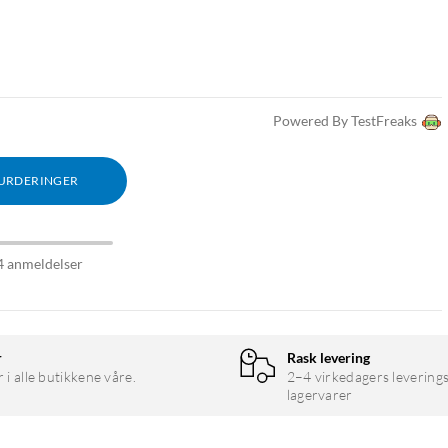
Powered By TestFreaks
VURDERINGER
4 anmeldelser
r
Rask levering
r i alle butikkene våre.
2–4 virkedagers leverings
lagervarer