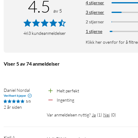
4.5
4 stjerner
av 5
3 stjerner
2 stjerner
1 stjerne
463
kundeanmeldelser
Klikk her ovenfor for å filtre
Viser 5 av 74 anmeldelser
Daniel Nordal
Helt perfekt
Verifisert kjøper
Ingenting 
5/5
2 år siden
Var anmeldelsen nyttig?
Ja
(
1
)
Nei
(
0
)
Kjell A