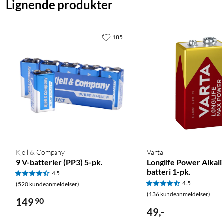
Lignende produkter
185
Kjell & Company
Varta
9 V-batterier (PP3) 5-pk.
Longlife Power Alkali
batteri 1-pk.
4.5
4.5
(520 kundeanmeldelser)
(136 kundeanmeldelser)
149
90
49
,
-