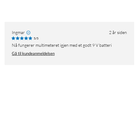
Ingmar
2 år siden
5/5
Nå fungerer multimeteret igjen med et godt 9 V batteri
Gå til kundeanmeldelsen