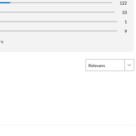
122
33
1
9
re
Relevans