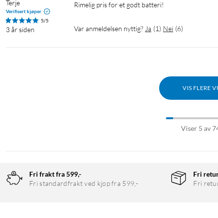
Terje
Rimelig pris for et godt batteri! 
Verifisert kjøper
5/5
Var anmeldelsen nyttig?
Ja
(
1
)
Nei
(
6
)
3 år siden
VIS FLERE 
Viser 5 av 7
Fri frakt fra 599,-
Fri retu
Fri standardfrakt ved kjøp fra 599,-
Fri retu