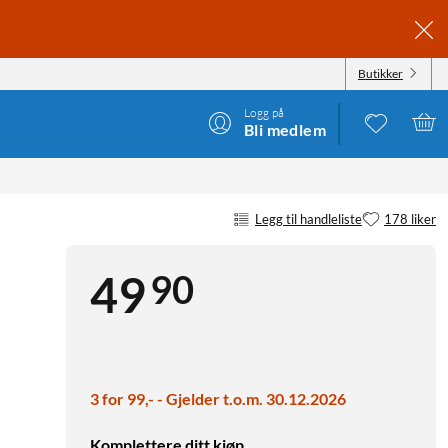
Butikker
Logg på
Bli medlem
Legg til handleliste
178 liker
90
49
3 for 99,- - Gjelder t.o.m. 30.12.2026
Komplettere ditt kjøp