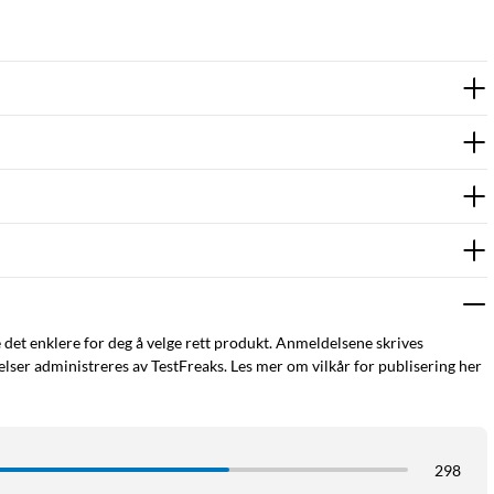
e det enklere for deg å velge rett produkt. Anmeldelsene skrives
ser administreres av TestFreaks. Les mer om vilkår for publisering her
298