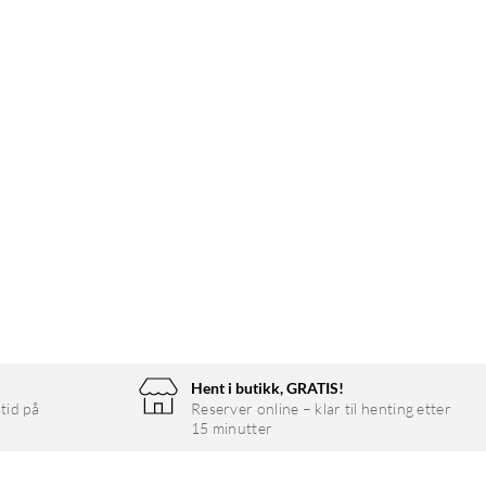
Hent i butikk, GRATIS!
tid på
Reserver online – klar til henting etter
15 minutter