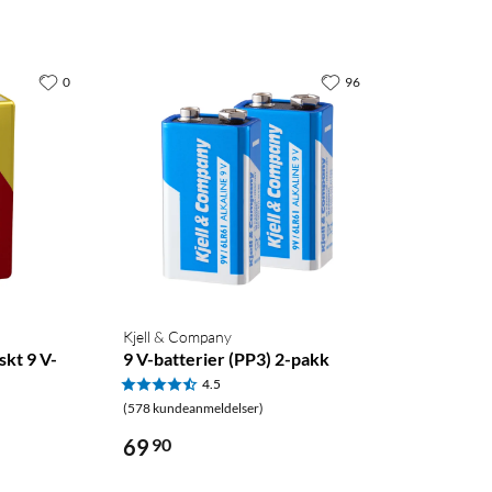
0
96
Kjell & Company
skt 9 V-
9 V-batterier (PP3) 2-pakk
4.5
(578 kundeanmeldelser)
69
90