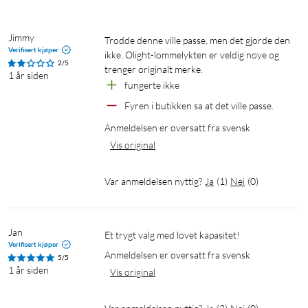
Jimmy
Trodde denne ville passe, men det gjorde den 
Verifisert kjøper
ikke. Olight-lommelykten er veldig nøye og 
2/5
trenger originalt merke.
1 år siden
fungerte ikke
Fyren i butikken sa at det ville passe.
Anmeldelsen er oversatt fra svensk
Vis original
Var anmeldelsen nyttig?
Ja
(
1
)
Nei
(
0
)
Jan
Et trygt valg med lovet kapasitet!
Verifisert kjøper
Anmeldelsen er oversatt fra svensk
5/5
1 år siden
Vis original