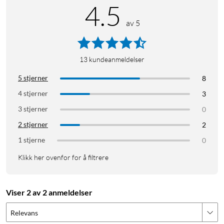
4.5
av 5
13
kundeanmeldelser
5 stjerner
8
4 stjerner
3
3 stjerner
0
2 stjerner
2
1 stjerne
0
Klikk her ovenfor for å filtrere
Viser 2 av 2 anmeldelser
Relevans