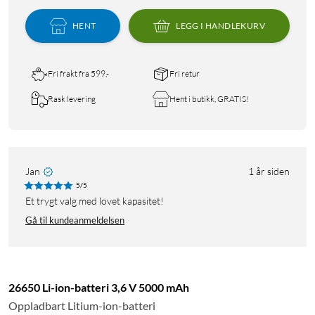
HENT
LEGG I HANDLEKURV
Fri frakt fra 599,-
Fri retur
Rask levering
Hent i butikk, GRATIS!
Jan
1 år siden
5/5
Et trygt valg med lovet kapasitet!
Gå til kundeanmeldelsen
26650 Li-ion-batteri 3,6 V 5000 mAh
Oppladbart Litium-ion-batteri