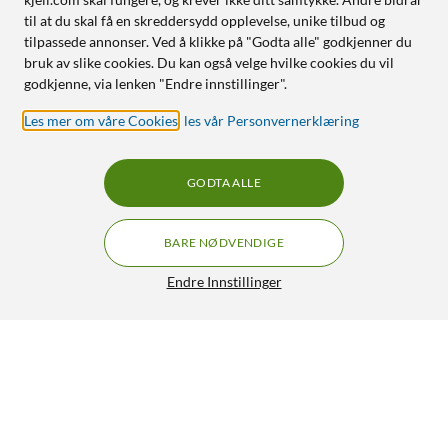
til at du skal få en skreddersydd opplevelse, unike tilbud og
tilpassede annonser. Ved å klikke på "Godta alle" godkjenner du
bruk av slike cookies. Du kan også velge hvilke cookies du vil
godkjenne, via lenken "Endre innstillinger".
Les mer om våre Cookies
,
les vår Personvernerklæring
GODTA ALLE
BARE NØDVENDIGE
Endre Innstillinger
26650 Li-ion-batteri 3,6 V 5000 mAh
399,90
4.5/5
HENT
LEGG I HANDLEKURV