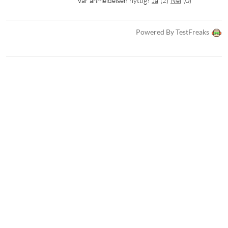
Var anmeldelsen nyttig?
Ja
(
2
)
Nei
(
0
)
Powered By TestFreaks