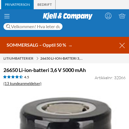
PRIVATPERSON
BEDRIFT
SOMMERSALG – Opptil 50 %
→
LITIUMBATTERIER
26650 LI-ION-BATTERI 3,6 V 5000 MAH
26650 Li-ion-batteri 3,6 V 5000 mAh
4.5
Artikkelnr: 32066
(13 kundeanmeldelser)