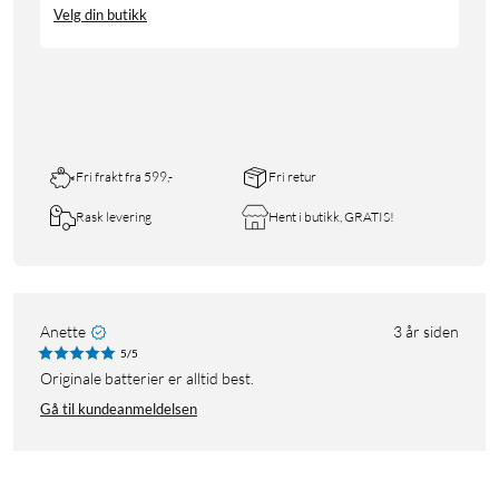
Velg din butikk
Fri frakt fra 599,-
Fri retur
Rask levering
Hent i butikk, GRATIS!
Anette
3 år siden
5/5
Originale batterier er alltid best.
Gå til kundeanmeldelsen