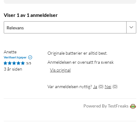
Viser 1 av 1 anmeldelser
Relevans
Anette
Originale batterier er alltid best.
Verifisert kjøper
Anmeldelsen er oversatt fra svensk
5/5
3 år siden
Vis original
Var anmeldelsen nyttig?
Ja
(
0
)
Nei
(
0
)
Powered By TestFreaks