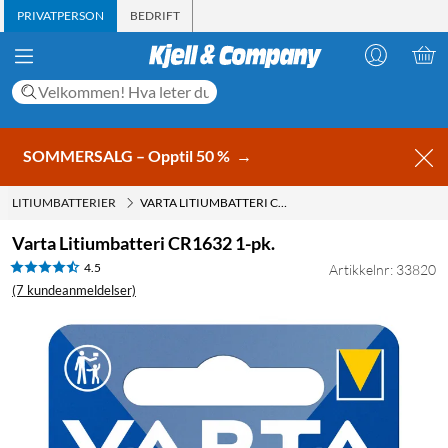
PRIVATPERSON
BEDRIFT
SOMMERSALG – Opptil 50 %
→
LITIUMBATTERIER
VARTA LITIUMBATTERI CR1632 1-PK.
Varta Litiumbatteri CR1632 1-pk.
4.5
Artikkelnr: 33820
(7 kundeanmeldelser)