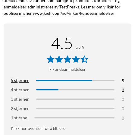
utelukkende av kunder som har kjøpt produktet. Karakterer og
anmeldelser administreres av TestFreaks. Les mer om vilkår for
publisering her www.kjell.com/no/vilkar/kundeanmeldelser
4.5
av 5
7
kundeanmeldelser
5 stjerner
5
4 stjerner
2
3 stjerner
0
2 stjerner
0
1 stjerne
0
Klikk her ovenfor for å filtrere