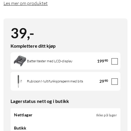
Les mer om produktet
39
,
-
Komplettere ditt kjøp
199
90
Batteritester med LCD-display
29
90
Rubicson Multifunksjonspenn med bits
Lagerstatus nett og i butikk
Nettlager
Ikke på lager
Butikk