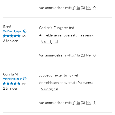
Var anmeldelsen nyttig?
Ja
(
0
)
Nei
(
0
)
René
God pris. Fungerer fint
Verifisert kjøper
Anmeldelsen er oversatt fra svensk
5/5
3 år siden
Vis original
Var anmeldelsen nyttig?
Ja
(
1
)
Nei
(
0
)
Gunilla M
Jobbet direkte i bilnøkkel
Verifisert kjøper
Anmeldelsen er oversatt fra svensk
5/5
2 år siden
Vis original
Var anmeldelsen nyttig?
Ja
(
0
)
Nei
(
1
)