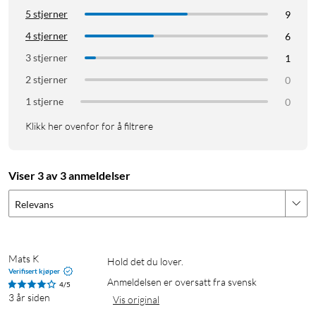
5 stjerner
9
4 stjerner
6
3 stjerner
1
2 stjerner
0
1 stjerne
0
Klikk her ovenfor for å filtrere
Viser 3 av 3 anmeldelser
Relevans
Mats K
Hold det du lover.
Verifisert kjøper
Anmeldelsen er oversatt fra svensk
4/5
3 år siden
Vis original