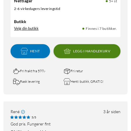
Nettlager
5+ st
2-6 virkedagers leveringstid
Butikk
Velg din butikk
Finnes i 7 butikker.
HENT
LEGG I HANDLEKURV
Fri frakt fra 599,-
Fri retur
Rask levering
Hent i butikk, GRATIS!
René
3 år siden
5/5
God pris. Fungerer fint