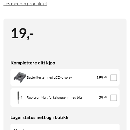
Les mer om produktet
19
,
-
Komplettere ditt kjøp
199
90
Batteritester med LCD-display
29
90
Rubicson Multifunksjonspenn med bits
Lagerstatus nett og i butikk