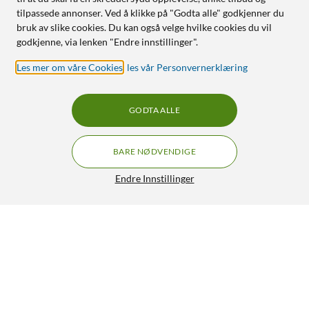
tilpassede annonser. Ved å klikke på "Godta alle" godkjenner du
bruk av slike cookies. Du kan også velge hvilke cookies du vil
godkjenne, via lenken "Endre innstillinger".
Les mer om våre Cookies
,
les vår Personvernerklæring
GODTA ALLE
BARE NØDVENDIGE
Endre Innstillinger
Varta Litiumbatteri CR2016 2-pk.
19,-
4.5/5
HENT
LEGG I HANDLEKURV