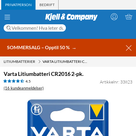
PRIVATPERSON
BEDRIFT
SOMMERSALG – Opptil 50 %
→
LITIUMBATTERIER
VARTA LITIUMBATTERI CR2016 2-PK.
Varta Litiumbatteri CR2016 2-pk.
4.5
Artikkelnr: 33823
(16 kundeanmeldelser)