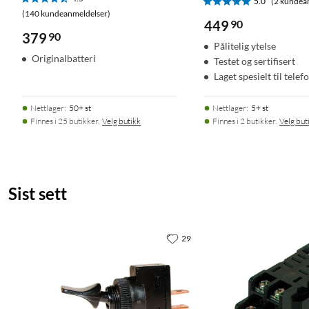
5.0
(2 kundea
(140 kundeanmeldelser)
449
90
379
90
Pålitelig ytelse
Originalbatteri
Testet og sertifisert
Laget spesielt til telef
Nettlager
:
50+ st
Nettlager
:
5+ st
Finnes i 25 butikker.
Velg butikk
Finnes i 2 butikker.
Velg but
Sist sett
29