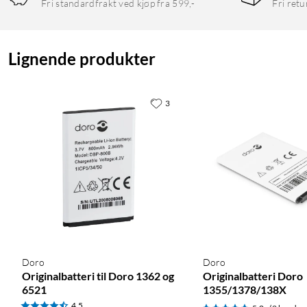
Fri standardfrakt ved kjøp fra 599,-
Fri retu
Lignende produkter
3
Doro
Doro
Originalbatteri til Doro 1362 og
Originalbatteri Doro
6521
1355/1378/138X
4.5