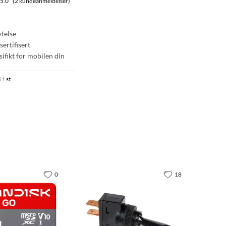
5.0
(2 kundeanmeldelser)
ytelse
sertifisert
sifikt for mobilen din
1+ st
0
18