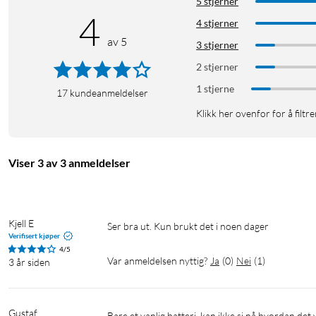
5 stjerner
4
4 stjerner
av 5
3 stjerner
2 stjerner
1 stjerne
17
kundeanmeldelser
Klikk her ovenfor for å filtre
Viser 3 av 3 anmeldelser
Kjell E
Ser bra ut. Kun brukt det i noen dager
Verifisert kjøper
4/5
Var anmeldelsen nyttig?
Ja
(
0
)
Nei
(
1
)
3 år siden
Gustaf
Bare et vanlig batteri, kan ikke si nå hvordan de