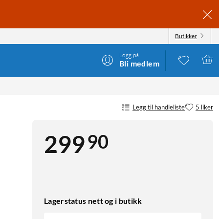
Butikker
Logg på
Bli medlem
Legg til handleliste
5 liker
90
299
Lagerstatus nett og i butikk