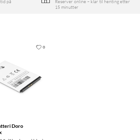
tid på
Reserver online – klar til henting etter
15 minutter
0
atteri Doro
x