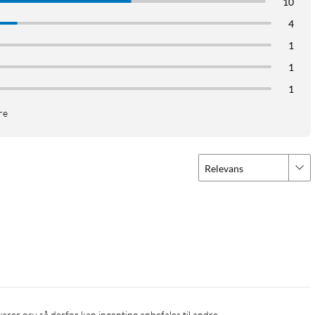
10
4
1
1
1
re
Relevans
t varer osv så derfor kan ingenting anbefales til andre