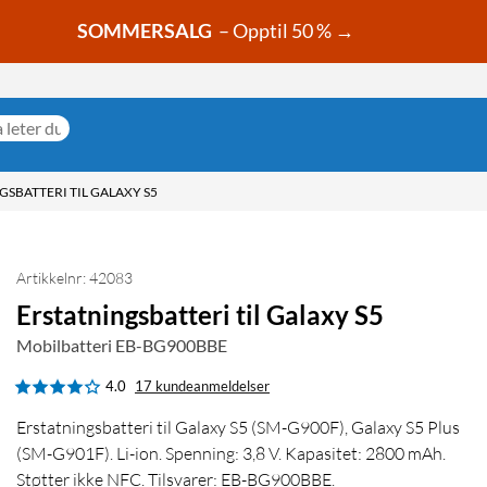
SOMMERSALG
– Opptil 50 % →
GSBATTERI TIL GALAXY S5
Artikkelnr: 42083
Erstatningsbatteri til Galaxy S5
Mobilbatteri EB-BG900BBE
4.0
17 kundeanmeldelser
Erstatningsbatteri til Galaxy S5 (SM-G900F), Galaxy S5 Plus
(SM-G901F). Li-ion. Spenning: 3,8 V. Kapasitet: 2800 mAh.
Støtter ikke NFC. Tilsvarer: EB-BG900BBE.