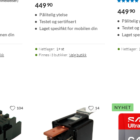
nmeldelser)
449
90
449
90
Pålitelig ytelse
Pålitelig 
Testet og sertifisert
Testet og 
Laget spesifikt for mobilen din
onen din
Laget spe
Nettlager
:
1+ st
Nettlager
:
ikk
Finnes i 3 butikker.
Velg butikk
NYHET
104
14