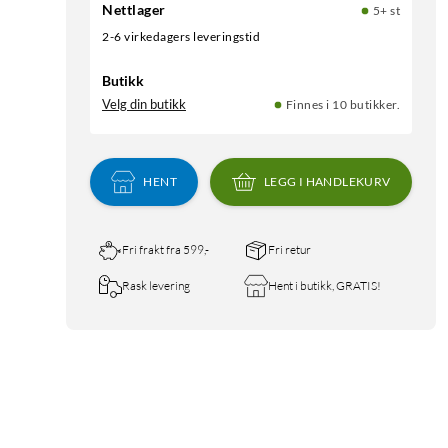
Nettlager
5+ st
2-6 virkedagers leveringstid
Butikk
Velg din butikk
Finnes i 10 butikker.
HENT
LEGG I HANDLEKURV
Fri frakt fra 599,-
Fri retur
Rask levering
Hent i butikk, GRATIS!