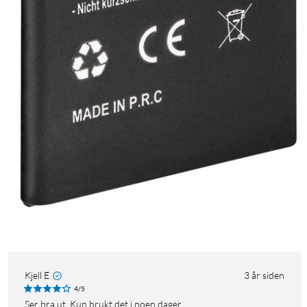
Kjell E
3 år siden
4/5
Ser bra ut. Kun brukt det i noen dager