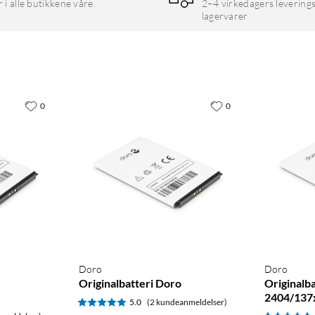
r i alle butikkene våre.
2–4 virkedagers leverings
lagervarer
0
0
Doro
Doro
Originalbatteri Doro
Originalb
2404/137
5.0
(2 kundeanmeldelser)