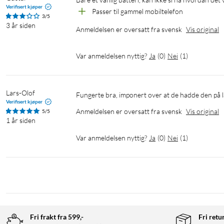
Verifisert kjøper
Passer til gammel mobiltelefon
3/5
3 år siden
Anmeldelsen er oversatt fra svensk
Vis original
Var anmeldelsen nyttig?
Ja
(
0
)
Nei
(
1
)
Lars-Olof
Verifisert kjøper
Anmeldelsen er oversatt fra svensk
Vis original
5/5
1 år siden
Var anmeldelsen nyttig?
Ja
(
0
)
Nei
(
1
)
Fri frakt fra 599,-
Fri retu