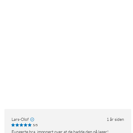
Lars-Olof
1 år siden
5/5
Fungerte bra, imponert over at de hadde den på lager!