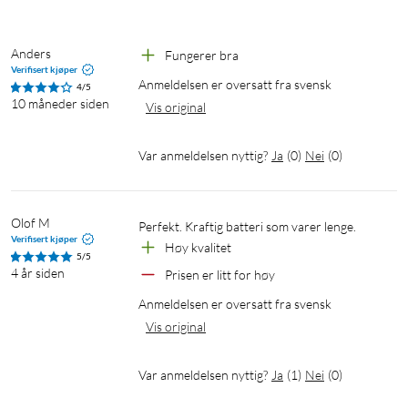
Anders
Fungerer bra
Verifisert kjøper
Anmeldelsen er oversatt fra svensk
4/5
10 måneder siden
Vis original
Var anmeldelsen nyttig?
Ja
(
0
)
Nei
(
0
)
Olof M
Perfekt. Kraftig batteri som varer lenge.
Verifisert kjøper
Høy kvalitet
5/5
4 år siden
Prisen er litt for høy
Anmeldelsen er oversatt fra svensk
Vis original
Var anmeldelsen nyttig?
Ja
(
1
)
Nei
(
0
)