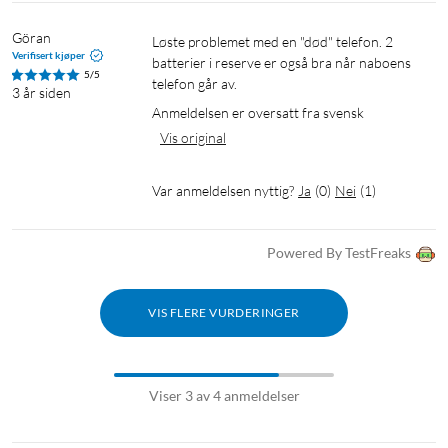
Göran
Løste problemet med en "død" telefon. 2 
Verifisert kjøper
batterier i reserve er også bra når naboens 
5/5
telefon går av.
3 år siden
Anmeldelsen er oversatt fra svensk
Vis original
Var anmeldelsen nyttig?
Ja
(
0
)
Nei
(
1
)
Powered By TestFreaks
VIS FLERE VURDERINGER
Viser 3 av 4 anmeldelser