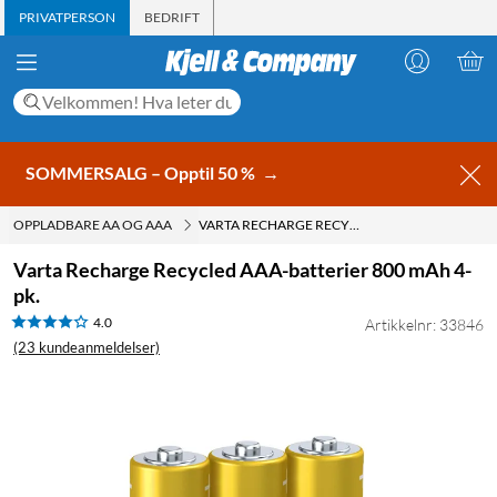
PRIVATPERSON
BEDRIFT
SOMMERSALG – Opptil 50 %
→
OPPLADBARE AA OG AAA
VARTA RECHARGE RECYCLED AAA-BATTERIER 800 MAH 4-PK.
Varta Recharge Recycled AAA-batterier 800 mAh 4-
pk.
4.0
Artikkelnr: 33846
(23 kundeanmeldelser)