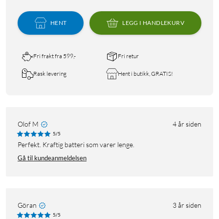
HENT
LEGG I HANDLEKURV
Fri frakt fra 599,-
Fri retur
Rask levering
Hent i butikk, GRATIS!
Olof M
4 år siden
5/5
Perfekt. Kraftig batteri som varer lenge.
Gå til kundeanmeldelsen
Göran
3 år siden
5/5