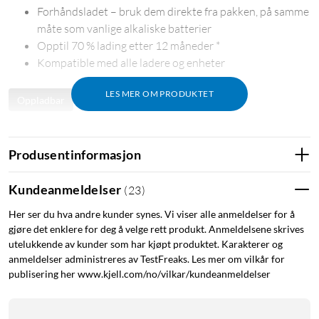
Forhåndsladet – bruk dem direkte fra pakken, på samme
måte som vanlige alkaliske batterier
Opptil 70 % lading etter 12 måneder *
Kompatible med alle ladere og enheter
LES MER OM PRODUKTET
Oppladbar
AAA-batteri
HR03-batteri
Produsentinformasjon
Kundeanmeldelser
(
23
)
Her ser du hva andre kunder synes. Vi viser alle anmeldelser for å
gjøre det enklere for deg å velge rett produkt. Anmeldelsene skrives
utelukkende av kunder som har kjøpt produktet. Karakterer og
anmeldelser administreres av TestFreaks. Les mer om vilkår for
publisering her www.kjell.com/no/vilkar/kundeanmeldelser