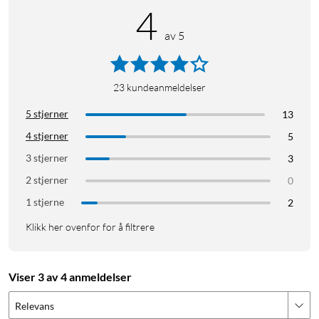
4
av 5
23
kundeanmeldelser
5 stjerner
13
4 stjerner
5
3 stjerner
3
2 stjerner
0
1 stjerne
2
Klikk her ovenfor for å filtrere
Viser 3 av 4 anmeldelser
Relevans