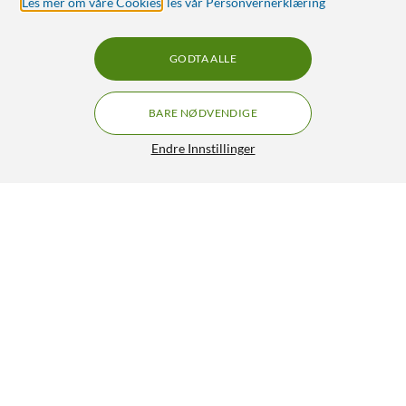
Les mer om våre Cookies
,
les vår Personvernerklæring
GODTA ALLE
BARE NØDVENDIGE
Endre Innstillinger
Varta Recharge Recycled AAA-batterier 800 mAh 4-pk.
179,90
4/5
HENT
LEGG I HANDLEKURV