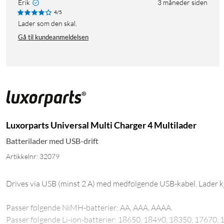
Erik
3 måneder siden
4/5
Lader som den skal.
Gå til kundeanmeldelsen
Luxorparts Universal Multi Charger 4 Multilader
Batterilader med USB-drift
Artikkelnr: 32079
Drives via USB (minst 2 A) med medfølgende USB-kabel. Lader kj
Passer følgende NiMH-batterier: AA, AAA, AAAA.
Passer følgende Li-ion-batterier: 18650, 18490, 18350, 17670,