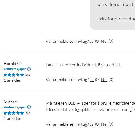
om vi finner noe ti
Takk for din feedb
Var anmeldelsen nyttig?
Ja
(
0
)
Nei
(
0
)
Harald G
Lader batteriene individuelt. Bra produkt.
Verifisert kjøper
5/5
Var anmeldelsen nyttig?
Ja
(
0
)
Nei
(
0
)
1 år siden
Michael
Må ha egen USB-A lader for å bruke medfølgende USB-A til USB-C lade kabel, eller USB-C lader med kabel.

Verifisert kjøper
Ellers er det veldig kjekt å se hvor mye som er igje
5/5
1 år siden
Var anmeldelsen nyttig?
Ja
(
0
)
Nei
(
0
)