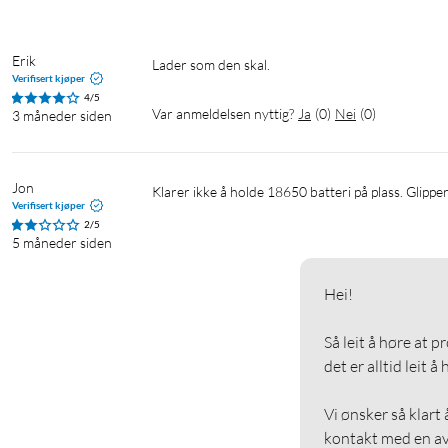
Erik
Lader som den skal.
Verifisert kjøper
4/5
Var anmeldelsen nyttig?
Ja
(
0
)
Nei
(
0
)
3 måneder siden
Jon
Klarer ikke å holde 18650 batteri på plass. Glipp
Verifisert kjøper
2/5
5 måneder siden
Hei!

Så leit å høre at p
det er alltid leit å
Vi ønsker så klart 
kontakt med en av 