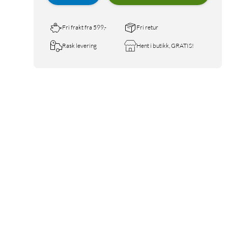
Fri frakt fra 599,-
Fri retur
Rask levering
Hent i butikk, GRATIS!