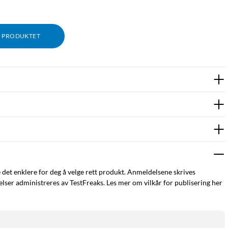
M PRODUKTET
e det enklere for deg å velge rett produkt. Anmeldelsene skrives
ser administreres av TestFreaks. Les mer om vilkår for publisering her