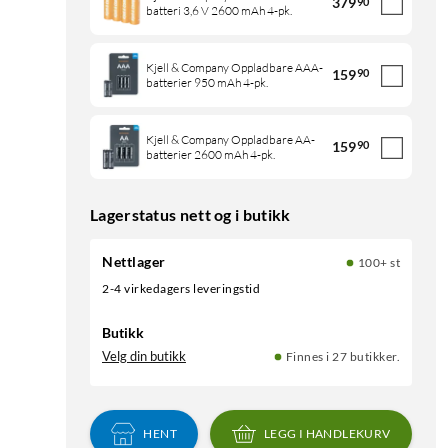
379
90
batteri 3,6 V 2600 mAh 4-pk.
Kjell & Company Oppladbare AAA-
159
90
batterier 950 mAh 4-pk.
Kjell & Company Oppladbare AA-
159
90
batterier 2600 mAh 4-pk.
Lagerstatus nett og i butikk
Nettlager
100+ st
2-4 virkedagers leveringstid
Butikk
Velg din butikk
Finnes i 27 butikker.
HENT
LEGG I HANDLEKURV