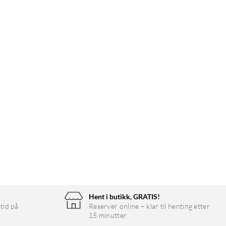
Hent i butikk, GRATIS!
tid på
Reserver online – klar til henting etter
15 minutter