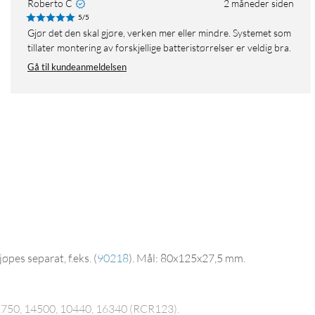
Roberto C
2 måneder siden
5/5
Gjør det den skal gjøre, verken mer eller mindre. Systemet som
tillater montering av forskjellige batteristørrelser er veldig bra.
Gå til kundeanmeldelsen
øpes separat, f.eks.
(
90218
)
. Mål: 80x125x27,5 mm.
 1750, 14500, 10440, 16340 (RCR123).