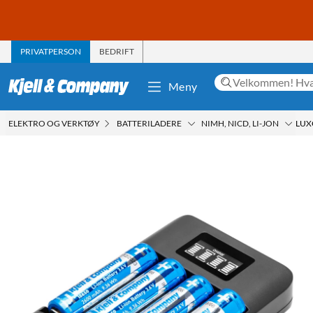
PRIVATPERSON
BEDRIFT
Meny
ELEKTRO OG VERKTØY
BATTERILADERE
NIMH, NICD, LI-JON