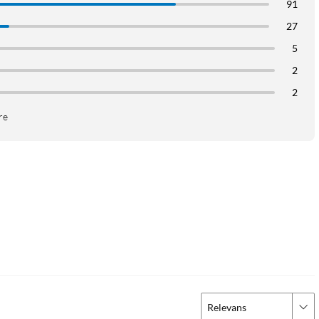
91
27
5
2
2
re
Relevans