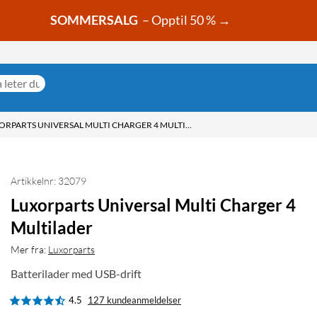
SOMMERSALG
– Opptil 50 % →
LUXORPARTS UNIVERSAL MULTI CHARGER 4 MULTILADER
Artikkelnr: 32079
Luxorparts Universal Multi Charger 4
Multilader
Mer fra:
Luxorparts
Batterilader med USB-drift
4.5
127 kundeanmeldelser