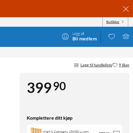
Butikker
Logg på
Bli medlem
Legg til handleliste
9 liker
90
399
Komplettere ditt kjøp
Kjell & Company 18650 Li-ion-