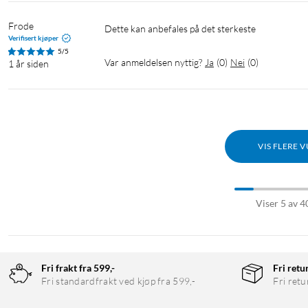
Frode
Dette kan anbefales på det sterkeste
Verifisert kjøper
5/5
Var anmeldelsen nyttig?
Ja
(
0
)
Nei
(
0
)
1 år siden
VIS FLERE 
Viser 5 av 4
Fri frakt fra 599,-
Fri retu
Fri standardfrakt ved kjøp fra 599,-
Fri retu