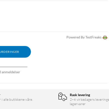
Powered By TestFreaks
VURDERINGER
0 anmeldelser
r
Rask levering
r i alle butikkene våre.
2–4 virkedagers leverings
lagervarer