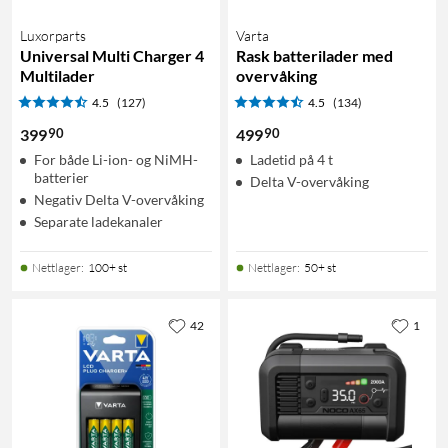
Luxorparts
Varta
Universal Multi Charger 4
Rask batterilader med
Multilader
overvåking
4.5
(127)
4.5
(134)
90
90
399
499
For både Li-ion- og NiMH-
Ladetid på 4 t
batterier
Delta V-overvåking
Negativ Delta V-overvåking
Separate ladekanaler
Nettlager
:
100+ st
Nettlager
:
50+ st
42
1