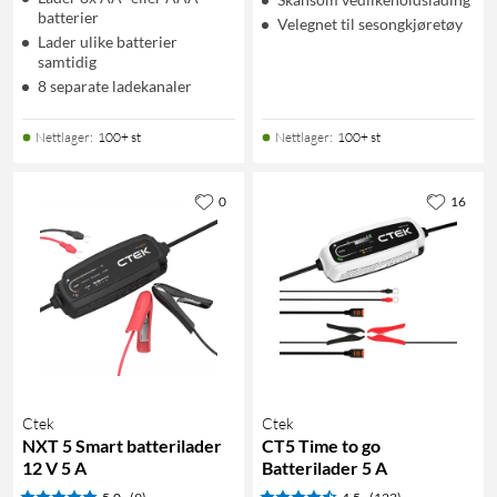
batterier
Velegnet til sesongkjøretøy
Lader ulike batterier
samtidig
8 separate ladekanaler
Nettlager
:
100+ st
Nettlager
:
100+ st
0
16
Ctek
Ctek
NXT 5 Smart batterilader
CT5 Time to go
12 V 5 A
Batterilader 5 A