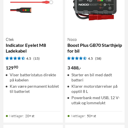
Ctek
Noco
Indicator Eyelet M8
Boost Plus GB70 Starthjelp
Ladekabel
for bil
4.5
(15)
4.5
(58)
90
129
3 488
,
-
Viser batteristatus direkte
Starter en bil med dødt
på kabelen
batteri
Kan være permanent koblet
Klarer motorstørrelser på
til batteriet
opptil 8 L
Powerbank med USB, 12 V-
uttak og lommelykt
Nettlager
:
20+ st
Nettlager
:
50+ st