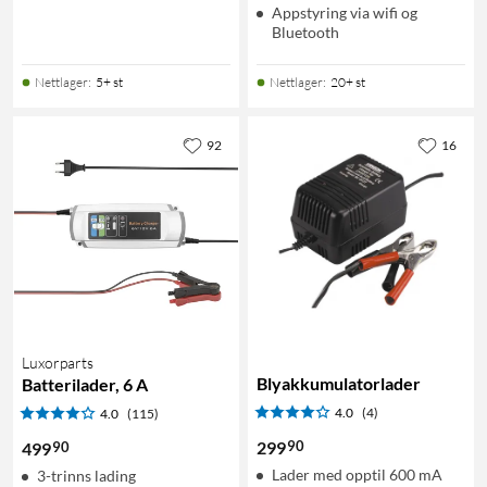
Appstyring via wifi og
Bluetooth
Nettlager
:
5+ st
Nettlager
:
20+ st
92
16
Luxorparts
Blyakkumulatorlader
Batterilader, 6 A
4.0
(4)
4.0
(115)
90
299
90
499
Lader med opptil 600 mA
3-trinns lading