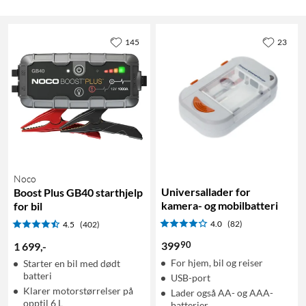
145
23
Noco
Universallader for
Boost Plus GB40 starthjelp
kamera- og mobilbatteri
for bil
4.0
(82)
4.5
(402)
90
399
1 699
,
-
For hjem, bil og reiser
Starter en bil med dødt
batteri
USB-port
Klarer motorstørrelser på
Lader også AA- og AAA-
opptil 6 L
batterier