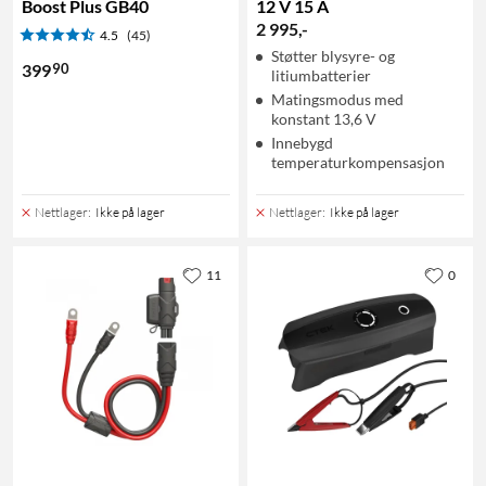
Boost Plus GB40
12 V 15 A
2 995
,
-
4.5
(45)
Støtter blysyre- og
90
399
litiumbatterier
Matingsmodus med
konstant 13,6 V
Innebygd
temperaturkompensasjon
Nettlager
:
Ikke på lager
Nettlager
:
Ikke på lager
11
0