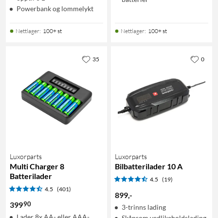
Powerbank og lommelykt
Nettlager
:
100+ st
Nettlager
:
100+ st
35
0
Luxorparts
Luxorparts
Multi Charger 8
Bilbatterilader 10 A
Batterilader
4.5
(19)
4.5
(401)
899
,
-
90
399
3-trinns lading
Lader 8x AA- eller AAA-
Skånsom vedlikeholdslading