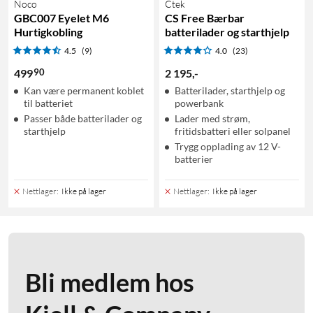
Noco
Ctek
GBC007 Eyelet M6
CS Free Bærbar
Hurtigkobling
batterilader og starthjelp
4.5
(9)
4.0
(23)
90
499
2 195
,
-
Kan være permanent koblet
Batterilader, starthjelp og
til batteriet
powerbank
Passer både batterilader og
Lader med strøm,
starthjelp
fritidsbatteri eller solpanel
Trygg opplading av 12 V-
batterier
Nettlager
:
Ikke på lager
Nettlager
:
Ikke på lager
Bli medlem hos