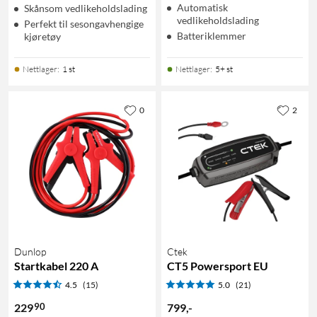
Automatisk
Skånsom vedlikeholdslading
vedlikeholdslading
Perfekt til sesongavhengige
Batteriklemmer
kjøretøy
Nettlager
:
1 st
Nettlager
:
5+ st
0
2
Dunlop
Ctek
Startkabel 220 A
CT5 Powersport EU
4.5
(15)
5.0
(21)
90
229
799
,
-