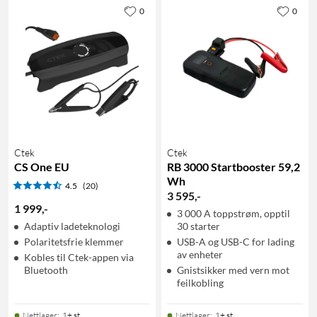
0
0
Ctek
Ctek
CS One EU
RB 3000 Startbooster 59,2
Wh
4.5
(20)
3 595
,
-
1 999
,
-
3 000 A toppstrøm, opptil
Adaptiv ladeteknologi
30 starter
Polaritetsfrie klemmer
USB-A og USB-C for lading
av enheter
Kobles til Ctek-appen via
Bluetooth
Gnistsikker med vern mot
feilkobling
Nettlager
:
1+ st
Nettlager
:
1+ st