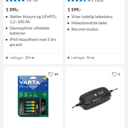
5.0
(9)
4.5
(123)
1 395
,
-
1 199
,
-
Støtter blysyre og LiFePO₄
Viser tydelig ladestatus
1,2–160 Ah
Helautomatisk lader
Gjenoppliver utladede
Recond-modus
batterier
IP65-klassifisert med 5 års
garanti
Nettlager
:
20+ st
Nettlager
:
5+ st
49
0