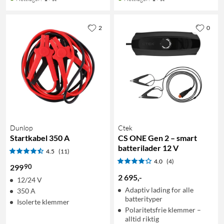
2
0
Dunlop
Ctek
Startkabel 350 A
CS ONE Gen 2 – smart
batterilader 12 V
4.5
(11)
4.0
(4)
90
299
2 695
,
-
12/24 V
Adaptiv lading for alle
350 A
batterityper
Isolerte klemmer
Polaritetsfrie klemmer –
alltid riktig