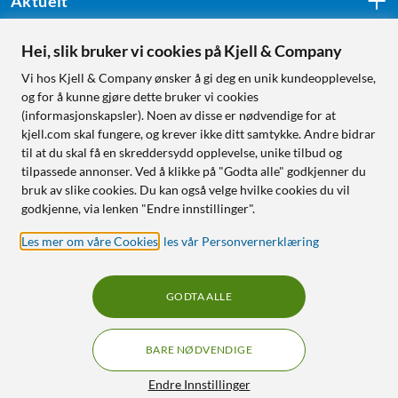
Aktuelt
Hei, slik bruker vi cookies på Kjell & Company
Følg oss
Vi hos Kjell & Company ønsker å gi deg en unik kundeopplevelse,
og for å kunne gjøre dette bruker vi cookies
(informasjonskapsler). Noen av disse er nødvendige for at
kjell.com skal fungere, og krever ikke ditt samtykke. Andre bidrar
Handle fra:
til at du skal få en skreddersydd opplevelse, unike tilbud og
tilpassede annonser. Ved å klikke på "Godta alle" godkjenner du
Sverige
bruk av slike cookies. Du kan også velge hvilke cookies du vil
Norge
godkjenne, via lenken "Endre innstillinger".
Les mer om våre Cookies
,
les vår Personvernerklæring
GODTA ALLE
BARE NØDVENDIGE
RÅD OG TILBEHØR TIL
HJEMMEELEKTRONIKK
Filtre
Endre Innstillinger