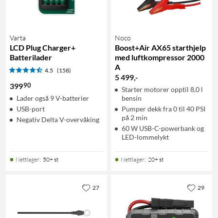
Varta
Noco
LCD Plug Charger+
Boost+Air AX65 starthjelp
Batterilader
med luftkompressor 2000
A
4.5
(158)
5 499
,
-
90
399
Starter motorer opptil 8,0 l
Lader også 9 V-batterier
bensin
USB-port
Pumper dekk fra 0 til 40 PSI
på 2 min
Negativ Delta V-overvåking
60 W USB-C-powerbank og
LED-lommelykt
Nettlager
:
50+ st
Nettlager
:
20+ st
27
29