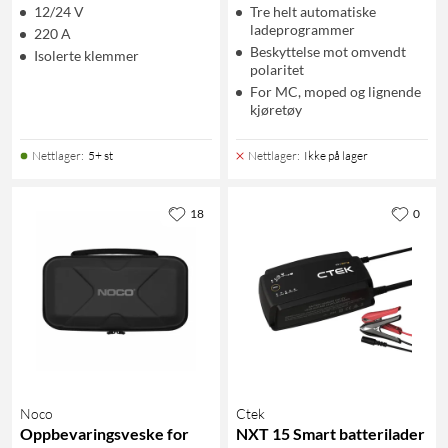
12/24 V
Tre helt automatiske
ladeprogrammer
220 A
Beskyttelse mot omvendt
Isolerte klemmer
polaritet
For MC, moped og lignende
kjøretøy
Nettlager
:
5+ st
Nettlager
:
Ikke på lager
18
0
Noco
Ctek
Oppbevaringsveske for
NXT 15 Smart batterilader