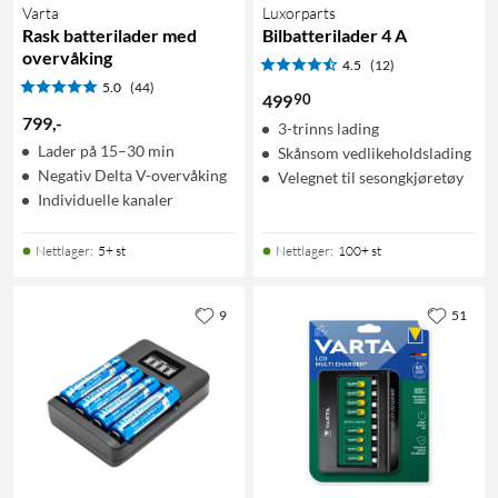
Varta
Luxorparts
Rask batterilader med
Bilbatterilader 4 A
overvåking
4.5
(12)
5.0
(44)
90
499
799
,
-
3-trinns lading
Lader på 15–30 min
Skånsom vedlikeholdslading
Negativ Delta V-overvåking
Velegnet til sesongkjøretøy
Individuelle kanaler
Nettlager
:
5+ st
Nettlager
:
100+ st
9
51