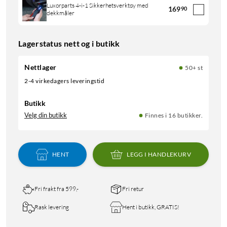
Luxorparts 4-i-1 Sikkerhetsverktøy med
169
90
dekkmåler
Lagerstatus nett og i butikk
Nettlager
50+ st
2-4 virkedagers leveringstid
Butikk
Velg din butikk
Finnes i 16 butikker.
HENT
LEGG I HANDLEKURV
Fri frakt fra 599,-
Fri retur
Rask levering
Hent i butikk, GRATIS!