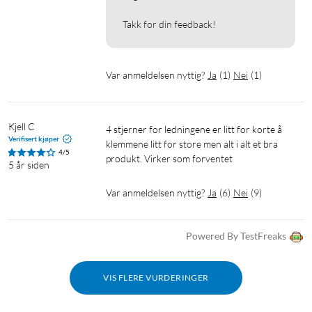
Takk for din feedback!
Var anmeldelsen nyttig?
Ja
(
1
)
Nei
(
1
)
Kjell C
4 stjerner for ledningene er litt for korte å 
Verifisert kjøper
klemmene litt for store men alt i alt et bra 
4/5
produkt. Virker som forventet 
5 år siden
Var anmeldelsen nyttig?
Ja
(
6
)
Nei
(
9
)
Powered By TestFreaks
VIS FLERE VURDERINGER