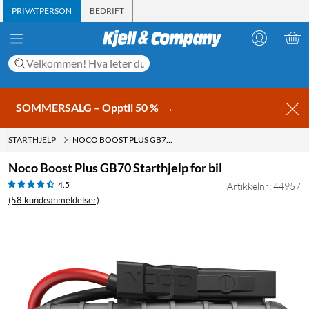
PRIVATPERSON
BEDRIFT
SOMMERSALG – Opptil 50 %
→
STARTHJELP
NOCO BOOST PLUS GB70 STARTHJELP FOR BIL
Noco Boost Plus GB70 Starthjelp for bil
4.5
Artikkelnr: 44957
(58 kundeanmeldelser)