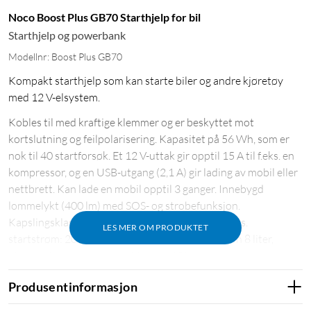
Noco Boost Plus GB70 Starthjelp for bil
Starthjelp og powerbank
Modellnr: Boost Plus GB70
Kompakt starthjelp som kan starte biler og andre kjøretøy
med 12 V-elsystem.
Kobles til med kraftige klemmer og er beskyttet mot
kortslutning og feilpolarisering. Kapasitet på 56 Wh, som er
nok til 40 startforsøk. Et 12 V-uttak gir opptil 15 A til f.eks. en
kompressor, og en USB-utgang (2,1 A) gir lading av mobil eller
nettbrett. Kan lade en mobil opptil 3 ganger. Innebygd
lommelykt (400 lm) med SOS- og strobefunksjon.
Kapslingsklasse: IP65 (sprut- og støvsikker). Maks.
LES MER OM PRODUKTET
startstrøm: 2000 A. Maks. motorstørrelse: bensin 8 liter,
diesel 6 liter. Leveres med billader, 12 V-adapter,
forlengelseskabel, USB-C-kabel og oppbevaringspose. Mål:
Produsentinformasjon
222x152x70 mm.