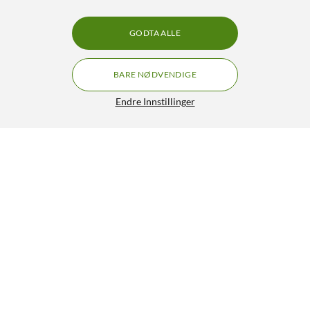
GODTA ALLE
BARE NØDVENDIGE
Endre Innstillinger
Noco Boost Plus GB70 Starthjelp for bil
GRATIS FRAKT
4.5/5
3 488,-
HENT
LEGG I HANDLEKURV