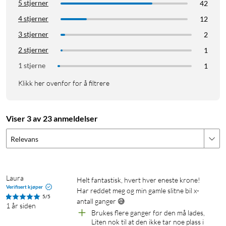
robust.
5 stjerner
42
4 stjerner
12
3 stjerner
2
2 stjerner
1
Med Noco
1 stjerne
1
Boost kan
Klikk her ovenfor for å filtrere
du lade
enhetene
dine via
Viser 3 av 23 anmeldelser
USB hvis
det skulle
Relevans
bli
nødvendig.
Laura
Helt fantastisk, hvert hver eneste krone!

Verifisert kjøper
Har reddet meg og min gamle slitne bil x-
5/5
antall ganger 😅
1 år siden
Brukes flere ganger før den må lades, 
Liten nok til at den ikke tar noe plass i 