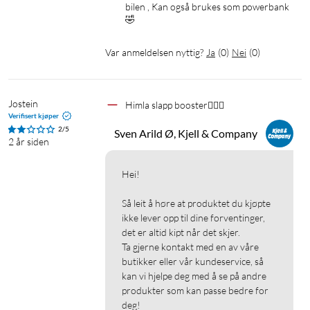
bilen , Kan også brukes som powerbank 
🤣
Var anmeldelsen nyttig?
Ja
(
0
)
Nei
(
0
)
Jostein
Himla slapp booster🤷🏼‍♂️
Verifisert kjøper
2/5
Sven Arild Ø, Kjell & Company
2 år siden
Hei!

Så leit å høre at produktet du kjøpte 
ikke lever opp til dine forventinger, 
det er altid kipt når det skjer.

Ta gjerne kontakt med en av våre 
butikker eller vår kundeservice, så 
kan vi hjelpe deg med å se på andre 
produkter som kan passe bedre for 
deg!
