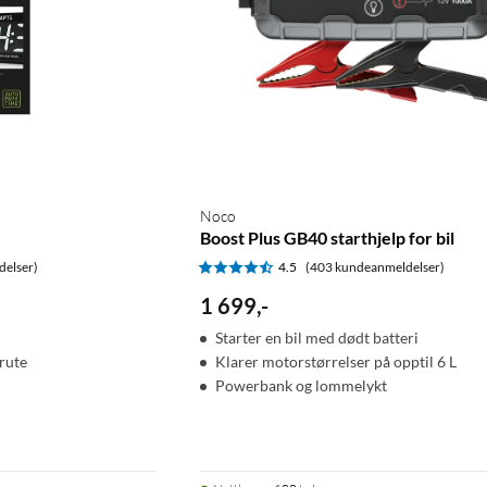
Noco
Boost Plus GB40 starthjelp for bil
delser)
4.5
(403 kundeanmeldelser)
1 699
,
-
Starter en bil med dødt batteri
trute
Klarer motorstørrelser på opptil 6 L
Powerbank og lommelykt