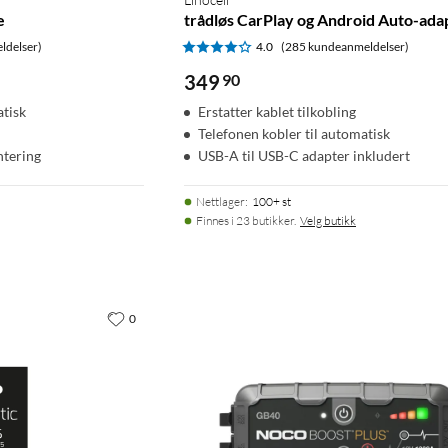
e
trådløs CarPlay og Android Auto-ada
ldelser)
4.0
(285 kundeanmeldelser)
349
90
atisk
Erstatter kablet tilkobling
Telefonen kobler til automatisk
ntering
USB-A til USB-C adapter inkludert
Nettlager
:
100+ st
Finnes i 23 butikker.
Velg butikk
0