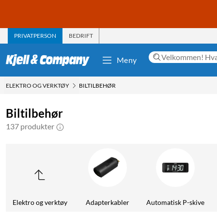
PRIVATPERSON
BEDRIFT
Meny
ELEKTRO OG VERKTØY
BILTILBEHØR
Biltilbehør
137 produkter
Elektro og verktøy
Adapterkabler
Automatisk P-skive