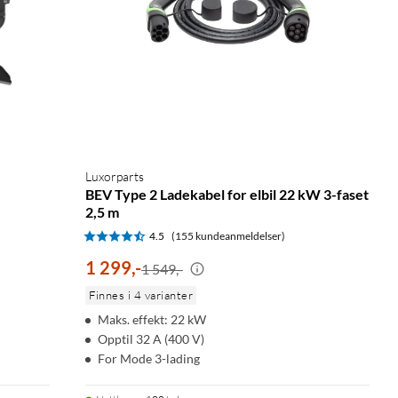
Luxorparts
BEV Type 2 Ladekabel for elbil 22 kW 3-faset
2,5 m
4.5
(155 kundeanmeldelser)
1 299
,
-
1 549,-
Finnes i 4 varianter
Maks. effekt: 22 kW
Opptil 32 A (400 V)
For Mode 3-lading