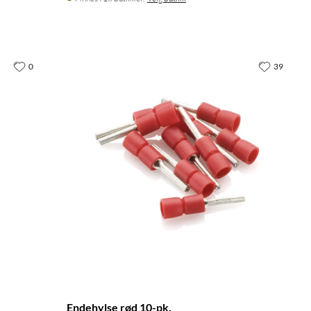
0
39
Endehylse rød 10-pk.