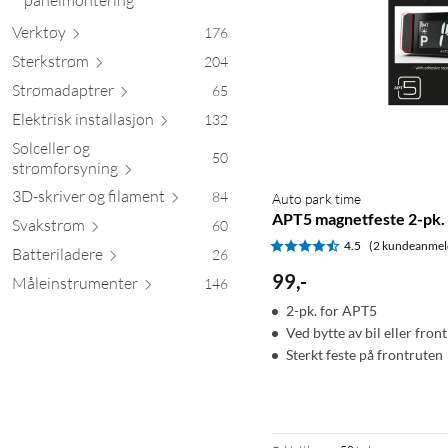
Verktøy
176
Sterk
strøm
204
Strømada
ptrer
65
Elektrisk install
asjon
132
Solceller og
50
strømfors
yning
3D-skriver og fil
ament
84
Auto park time
APT5 magnetfeste 2-pk.
Svak
strøm
60
4.5
(2 kundeanmel
Batteril
adere
26
99
,
-
Måleinstrum
enter
146
2-pk. for APT5
Ved bytte av bil eller fron
Sterkt feste på frontruten