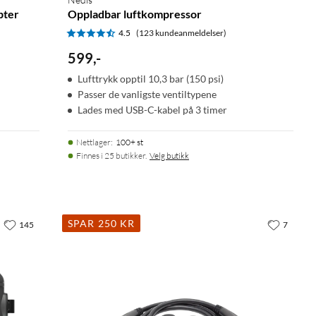
pter
Oppladbar luftkompressor
4.5
(123 kundeanmeldelser)
599
,
-
Lufttrykk opptil 10,3 bar (150 psi)
Passer de vanligste ventiltypene
Lades med USB-C-kabel på 3 timer
Nettlager
:
100+ st
Finnes i 25 butikker.
Velg butikk
SPAR 250 KR
145
7