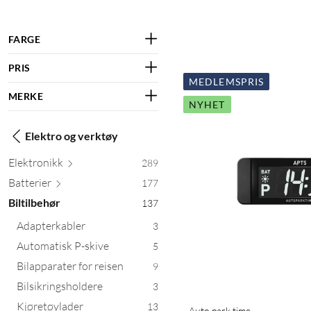
FARGE
PRIS
MEDLEMSPRIS
MERKE
NYHET
Elektro og verktøy
Elektr
onikk
289
Batt
erier
177
Biltilbehør
137
Adapterkabler
3
Automatisk P-skive
5
Bilapparater for reisen
9
Bilsikringsholdere
3
Kjøretøylader
13
Auto park time