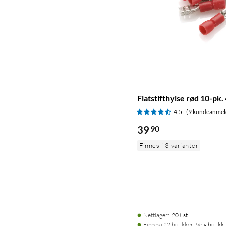
Flatstifthylse rød 10-pk.
4.5
(9 kundeanmel
39
90
Finnes i 3 varianter
Nettlager
:
20+ st
Finnes i 22 butikker.
Velg butikk