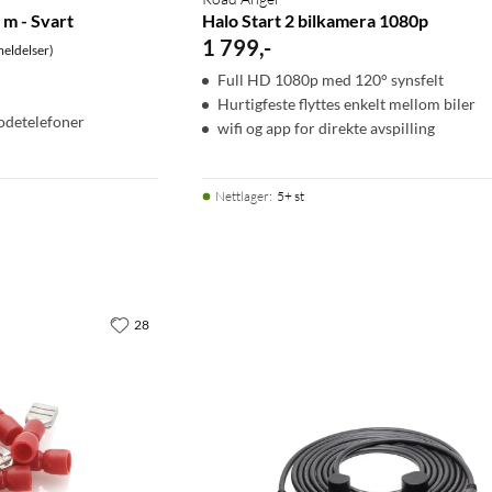
 m - Svart
Halo Start 2 bilkamera 1080p
1 799
,
-
eldelser)
Full HD 1080p med 120° synsfelt
Hurtigfeste flyttes enkelt mellom biler
hodetelefoner
wifi og app for direkte avspilling
Nettlager
:
5+ st
28