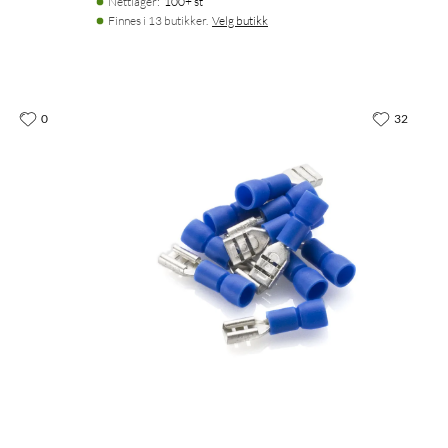
Nettlager
:
100+ st
Finnes i 13 butikker.
Velg butikk
0
32