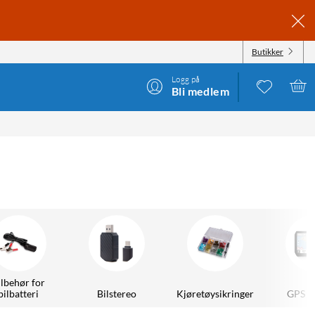
Butikker
Logg på
Bli medlem
ilbehør for
bilbatteri
Bilstereo
Kjøretøysikringer
GPS ti