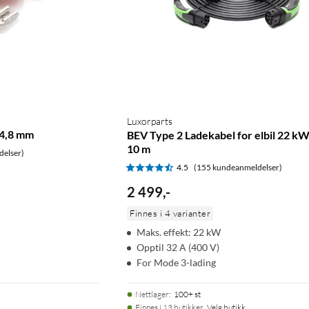
Luxorparts
 4,8 mm
BEV Type 2 Ladekabel for elbil 22 kW
10 m
delser)
4.5
(155 kundeanmeldelser)
2 499
,
-
Finnes i 4 varianter
Maks. effekt: 22 kW
Opptil 32 A (400 V)
For Mode 3-lading
Nettlager
:
100+ st
Finnes i 13 butikker.
Velg butikk