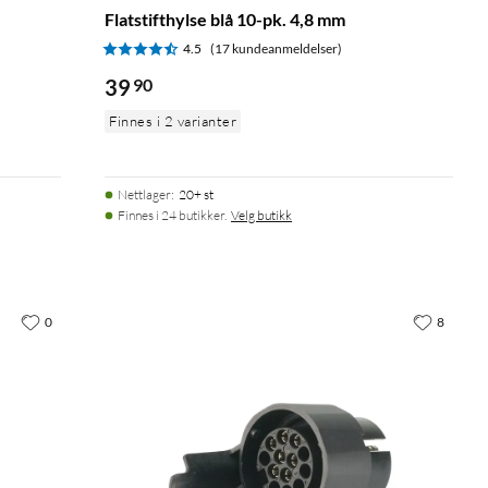
Flatstifthylse blå 10-pk. 4,8 mm
4.5
(17 kundeanmeldelser)
39
90
Finnes i 2 varianter
Nettlager
:
20+ st
Finnes i 24 butikker.
Velg butikk
0
8