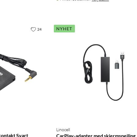
NYHET
24
Linocell
kontakt Svart
CarPlay-adapter med skjermspeiling