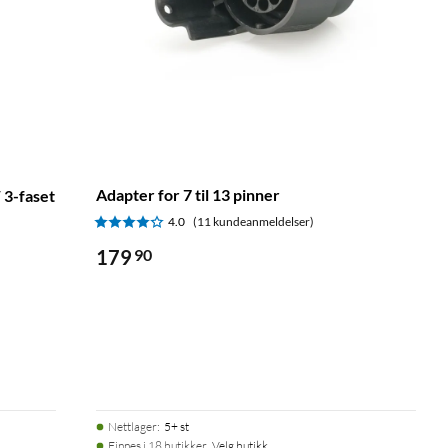
Adapter for 7 til 13 pinner
 3-faset
4.0
(11 kundeanmeldelser)
179
90
Nettlager
:
5+ st
Finnes i 18 butikker.
Velg butikk