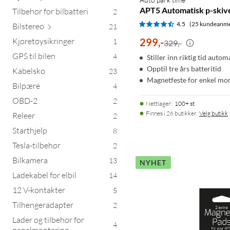
APT5 Automatisk p-skiv
Tilbehør for bilbatteri
2
4.5
(25 kundeanme
Bils
tereo
21
Kjøretøysikringer
299
,
-
1
329,-
GPS til bilen
4
Stiller inn riktig tid autom
Opptil tre års batteritid
Kabelsko
23
Magnetfeste for enkel mo
Bilpære
4
OBD-2
2
Nettlager
:
100+ st
Finnes i 26 butikker.
Velg butikk
Releer
2
Starthjelp
8
Tesla-tilbehør
2
Bilkamera
13
NYHET
Ladekabel for elbil
14
12 V-kontakter
5
Tilhengeradapter
2
Lader og tilbehør for
4
panelmontering