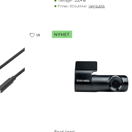
Nettlager
:
100+ st
Finnes i 30 butikker.
Velg butikk
NYHET
18
Road Angel