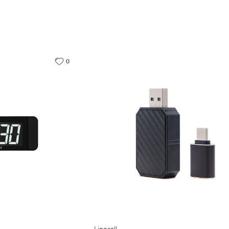
0
Linocell