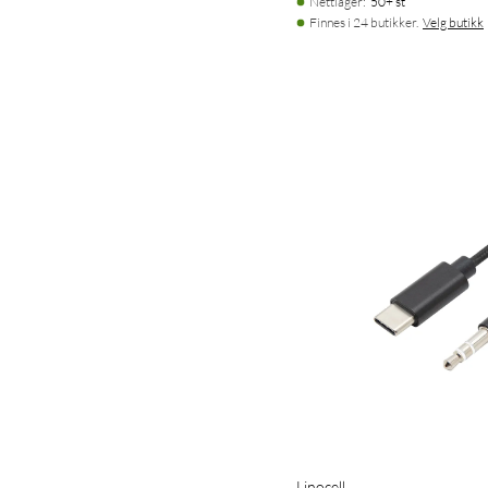
Nettlager
:
50+ st
Finnes i 24 butikker.
Velg butikk
Linocell