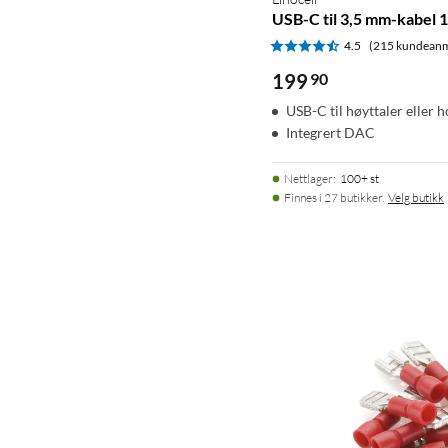
USB-C til 3,5 mm-kabel 1
4.5
(215 kundeanm
199
90
USB-C til høyttaler eller 
Integrert DAC
Nettlager
:
100+ st
Finnes i 27 butikker.
Velg butikk