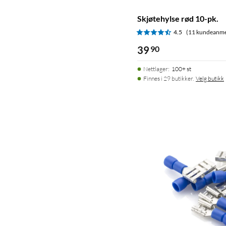
Skjøtehylse rød 10-pk.
4.5
(11 kundeanme
39
90
Nettlager
:
100+ st
Finnes i 29 butikker.
Velg butikk