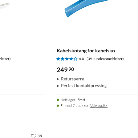
Kabelskotang for kabelsko
delser)
4.0
(39 kundeanmeldelser)
249
90
Retursperre
Perfekt kontaktpressing
Nettlager
:
5+ st
Finnes i 7 butikker.
Velg butikk
38