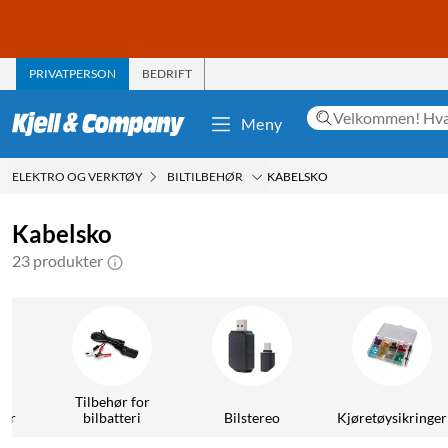
PRIVATPERSON
BEDRIFT
Meny
ELEKTRO OG VERKTØY
BILTILBEHØR
KABELSKO
Kabelsko
23 produkter
Tilbehør for
der
bilbatteri
Bilstereo
Kjøretøysikringer