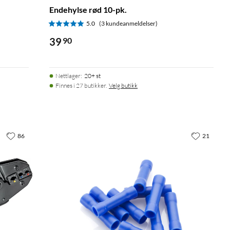
Endehylse rød 10-pk.
5.0
(3 kundeanmeldelser)
39
90
Nettlager
:
20+ st
Finnes i 27 butikker.
Velg butikk
86
21