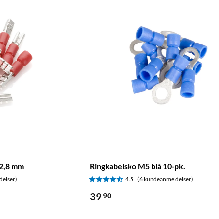
 2,8 mm
Ringkabelsko M5 blå 10-pk.
delser)
4.5
(6 kundeanmeldelser)
39
90