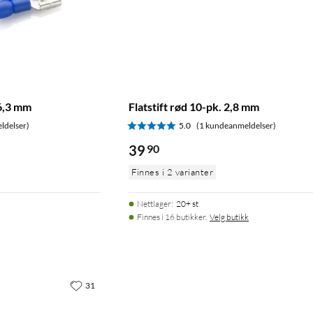
 6,3 mm
Flatstift rød 10-pk. 2,8 mm
ldelser)
5.0
(1 kundeanmeldelser)
39
90
Finnes i 2 varianter
Nettlager
:
20+ st
Finnes i 16 butikker.
Velg butikk
31