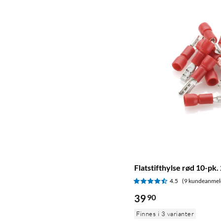
Flatstifthylse rød 10-pk.
4.5
(9 kundeanmel
39
90
Finnes i 3 varianter