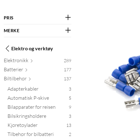
PRIS
MERKE
Elektro og verktøy
Elektr
onikk
289
Batt
erier
177
Biltil
behør
137
Adapterkabler
3
Automatisk P-skive
5
Bilapparater for reisen
9
Bilsikringsholdere
3
Kjøretøylader
13
Tilbehør for bilbatteri
2