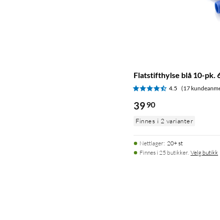
Flatstifthylse blå 10-pk.
4.5
(17 kundeanme
39
90
Finnes i 2 varianter
Nettlager
:
20+ st
Finnes i 25 butikker.
Velg butikk