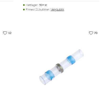
Nettlager
:
50+ st
Finnes i 21 butikker.
Velg butikk
12
70