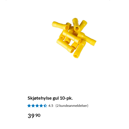
Skjøtehylse gul 10-pk.
4.5
(2 kundeanmeldelser)
39
90