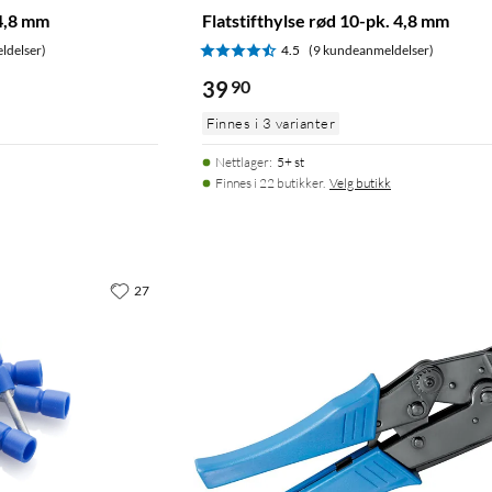
 4,8 mm
Flatstifthylse rød 10-pk. 4,8 mm
ldelser)
4.5
(9 kundeanmeldelser)
39
90
Finnes i 3 varianter
Nettlager
:
5+ st
Finnes i 22 butikker.
Velg butikk
27