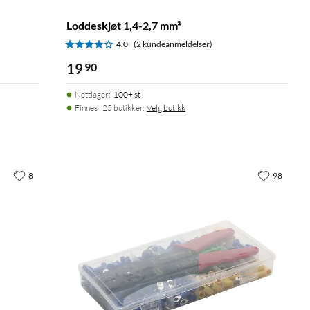
Loddeskjøt 1,4-2,7 mm²
4.0
(2 kundeanmeldelser)
19
90
Nettlager
:
100+ st
Finnes i 25 butikker.
Velg butikk
8
98