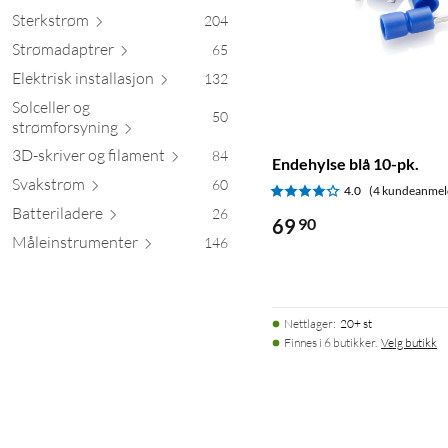
Sterk
strøm
204
Strømada
ptrer
65
Elektrisk install
asjon
132
Solceller og
50
strømfors
yning
3D-skriver og fil
ament
84
Endehylse blå 10-pk.
Svak
strøm
60
4.0
(4 kundeanmel
Batteril
adere
26
69
90
Måleinstrum
enter
146
Nettlager
:
20+ st
Finnes i 6 butikker.
Velg butikk