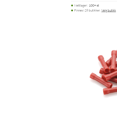
Nettlager
:
100+ st
Finnes i 28 butikker.
Velg butikk