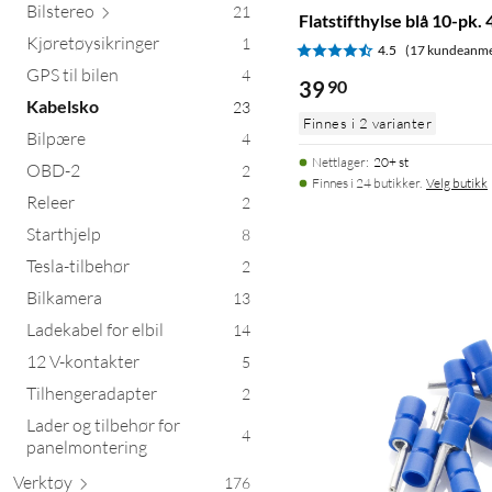
Bils
tereo
21
Flatstifthylse blå 10-pk.
Kjøretøysikringer
1
4.5
(17 kundeanme
GPS til bilen
4
39
90
Kabelsko
23
Finnes i 2 varianter
Bilpære
4
Nettlager
:
20+ st
OBD-2
2
Finnes i 24 butikker.
Velg butikk
Releer
2
Starthjelp
8
Tesla-tilbehør
2
Bilkamera
13
Ladekabel for elbil
14
12 V-kontakter
5
Tilhengeradapter
2
Lader og tilbehør for
4
panelmontering
Verktøy
176