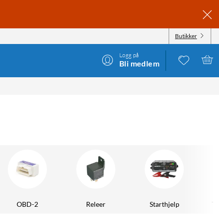
Butikker
Logg på
Bli medlem
OBD-2
Releer
Starthjelp
Te