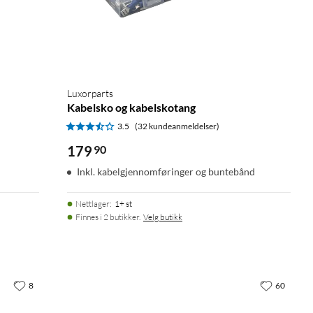
Luxorparts
Kabelsko og kabelskotang
3.5
(32 kundeanmeldelser)
179
90
Inkl. kabelgjennomføringer og buntebånd
Nettlager
:
1+ st
Finnes i 2 butikker.
Velg butikk
8
60