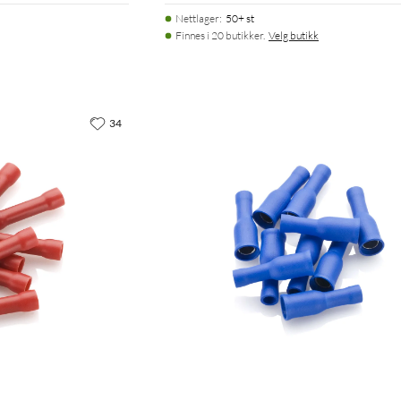
Nettlager
:
50+ st
Finnes i 20 butikker.
Velg butikk
34