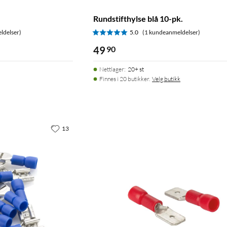
Rundstifthylse blå 10-pk.
ldelser)
5.0
(1 kundeanmeldelser)
49
90
Nettlager
:
20+ st
Finnes i 20 butikker.
Velg butikk
13