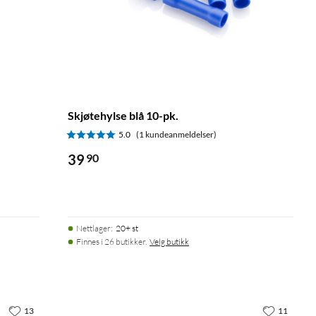
Skjøtehylse blå 10-pk.
5.0
(1 kundeanmeldelser)
39
90
Nettlager
:
20+ st
Finnes i 26 butikker.
Velg butikk
13
11