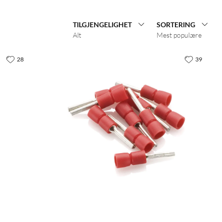
TILGJENGELIGHET
SORTERING
Alt
Mest populære
28
39