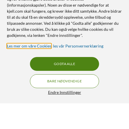
(informasjonskapsler). Noen av disse er nødvendige for at
kjell.com skal fungere, og krever ikke ditt samtykke. Andre bidrar
til at du skal få en skreddersydd opplevelse, unike tilbud og
tilpassede annonser. Ved å klikke på "Godta alle" godkjenner du
bruk av slike cookies. Du kan også velge hvilke cookies du vil
godkjenne, via lenken "Endre innstillinger".
Les mer om våre Cookies
,
les vår Personvernerklæring
GODTA ALLE
BARE NØDVENDIGE
Endre Innstillinger
Rundstifthylse blå 10-pk.
49,90
5/5
HENT
LEGG I HANDLEKURV