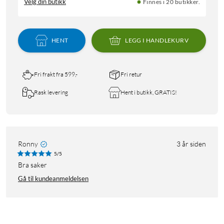
Velg din butikk
Finnes i 20 butikker.
HENT
LEGG I HANDLEKURV
Fri frakt fra 599,-
Fri retur
Rask levering
Hent i butikk, GRATIS!
Ronny
3 år siden
5/5
bra saker
Gå til kundeanmeldelsen