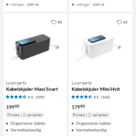
Nettlager
:
100+ st
Nettlager
:
100+ st
85
63
Luxorparts
Luxorparts
Kabelskjuler Maxi Svart
Kabelskjuler Mini Hvit
4.5
(199)
4.5
(162)
90
90
199
179
Finnes i 2 varianter
Finnes i 2 varianter
Organiserer kabler
Organiserer kabler
Varmebestandig
Varmebestandig