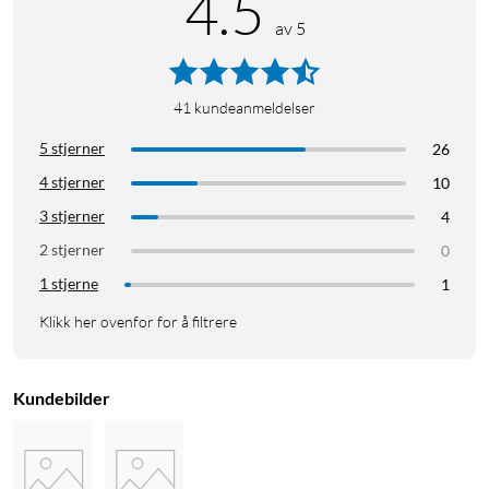
4.5
av 5
41
kundeanmeldelser
5 stjerner
26
4 stjerner
10
3 stjerner
4
2 stjerner
0
1 stjerne
1
Klikk her ovenfor for å filtrere
Kundebilder