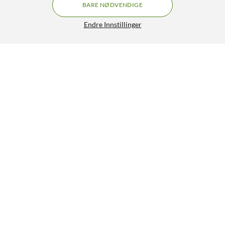
BARE NØDVENDIGE
Endre Innstillinger
Trykkstrømbryter fra-(til) Svart
19,90
4.5/5
HENT
LEGG I HANDLEKURV
Lignende produkter
50
32