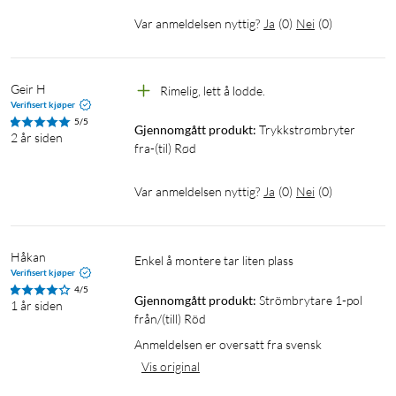
Var anmeldelsen nyttig?
Ja
(
0
)
Nei
(
0
)
Geir H
Rimelig, lett å lodde.
Verifisert kjøper
5/5
Gjennomgått produkt:
Trykkstrømbryter 
2 år siden
fra-(til) Rød
Var anmeldelsen nyttig?
Ja
(
0
)
Nei
(
0
)
Håkan
enkel å montere tar liten plass
Verifisert kjøper
4/5
Gjennomgått produkt:
Strömbrytare 1-pol 
1 år siden
från/(till) Röd
Anmeldelsen er oversatt fra svensk
Vis original