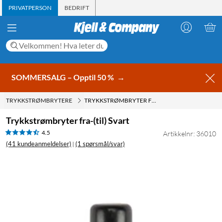
PRIVATPERSON
BEDRIFT
SOMMERSALG – Opptil 50 %
→
TRYKKSTRØMBRYTERE
TRYKKSTRØMBRYTER FRA-(TIL) SVART
Trykkstrømbryter fra-(til) Svart
4.5
Artikkelnr: 36010
(41 kundeanmeldelser)
(1 spørsmål/svar)
|