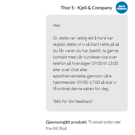
Thor S - Kjell & Company
Hei!

Oi, dette var veldig leit å høre har 
skjedd, dette vil vi så klart rette på så  
du får varen du har bestilt, ta gjerne 
kontakt med vår kundeservice over 
telefon på hverdager 09:00 til 13:00 
eller over chat eller 
eposthenvendelse gjennom våre 
hjemmesider 09:00-17:00 så skal vi 
få ordnet denne saken for deg.

Takk for din feedback!
Gjennomgått produkt:
Trykkstrømbryter 
fra-(til) Rød