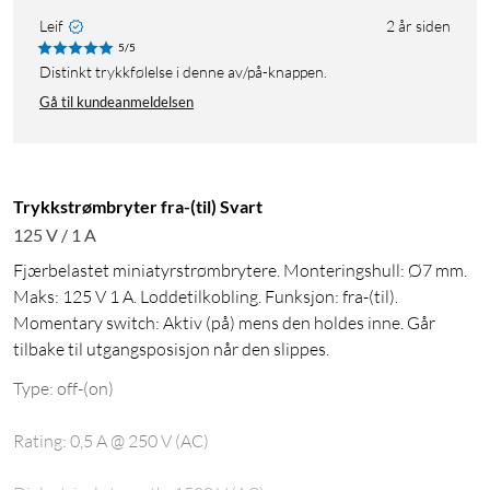
Leif
2 år siden
5/5
Distinkt trykkfølelse i denne av/på-knappen.
Gå til kundeanmeldelsen
Trykkstrømbryter fra-(til) Svart
125 V / 1 A
Fjærbelastet miniatyrstrømbrytere. Monteringshull: Ø7 mm.
Maks: 125 V 1 A. Loddetilkobling. Funksjon: fra-(til).
Momentary switch: Aktiv (på) mens den holdes inne. Går
tilbake til utgangsposisjon når den slippes.
Type: off-(on)
Rating: 0,5 A @ 250 V (AC)