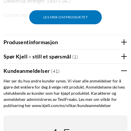
Dielectrical strength: 1500 V (AC)
Contact resistance: 30 mohm max.
LES MER OM PRODUKTET
Insulation resistance: 100 Mohm
Produsentinformasjon
Spør Kjell – still et spørsmål
(
1
)
Kundeanmeldelser
(
41
)
Her ser du hva andre kunder synes. Vi viser alle anmeldelser for å
gjøre det enklere for deg å velge rett produkt. Anmeldelsene skrives
utelukkende av kunder som har kjøpt produktet. Karakterer og
anmeldelser administreres av TestFreaks. Les mer om vilkår for
publisering her www.kjell.com/no/vilkar/kundeanmeldelser