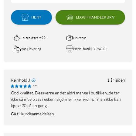
HENT
LEGG I HANDLEKURV
Fri frakt fra 599,-
Fri retur
Rask levering
Hent i butikk, GRATIS!
Reinhold J
1 år siden
5/5
God kvalitet. Dessverre er det aldri mange i butikken, de tar
ikke så mye plass i esken, skjønner ikke hvorfor man ikke kan
kjøpe 20 på en gang
Gå til kundeanmeldelsen