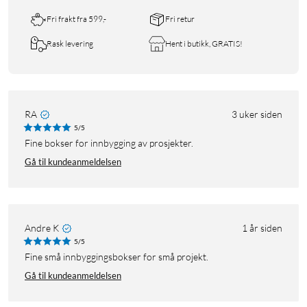
Fri frakt fra 599,-
Fri retur
Rask levering
Hent i butikk, GRATIS!
RA
3 uker siden
5/5
Fine bokser for innbygging av prosjekter.
Gå til kundeanmeldelsen
Andre K
1 år siden
5/5
Fine små innbyggingsbokser for små projekt.
Gå til kundeanmeldelsen