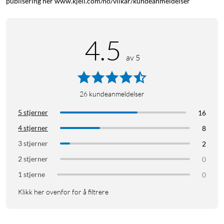
publisering her www.kjell.com/no/vilkar/kundeanmeldelser
4.5
av 5
26
kundeanmeldelser
5 stjerner
16
4 stjerner
8
3 stjerner
2
2 stjerner
0
1 stjerne
0
Klikk her ovenfor for å filtrere