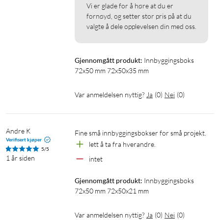
Vi er glade for å høre at du er 
fornøyd, og setter stor pris på at du 
valgte å dele opplevelsen din med oss.
Gjennomgått produkt:
Innbyggingsboks 
72x50 mm 72x50x35 mm
Var anmeldelsen nyttig?
Ja
(
0
)
Nei
(
0
)
Andre K
Verifisert kjøper
lett å ta fra hverandre.
5/5
1 år siden
intet
Gjennomgått produkt:
Innbyggingsboks 
72x50 mm 72x50x21 mm
Var anmeldelsen nyttig?
Ja
(
0
)
Nei
(
0
)