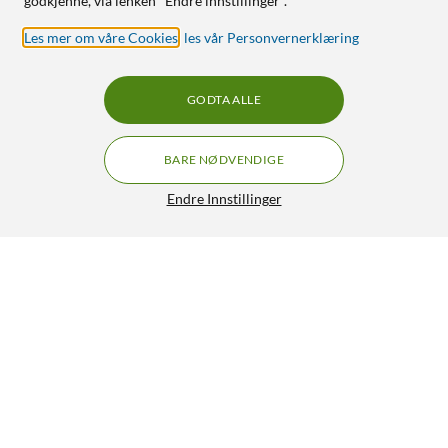
godkjenne, via lenken "Endre innstillinger".
Les mer om våre Cookies
,
les vår Personvernerklæring
GODTA ALLE
BARE NØDVENDIGE
Endre Innstillinger
Innbyggingsboks 72x50 mm 72x50x28 mm
39,90
4.5/5
HENT
LEGG I HANDLEKURV