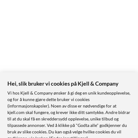
Hei, slik bruker vi cookies på Kjell & Company
Vi hos Kjell & Company ønsker å gi deg en unik kundeopplevelse,
og for å kunne gjøre dette bruker vi cookies
(informasjonskapsler). Noen av disse er nødvendige for at
kjell.com skal fungere, og krever ikke ditt samtykke. Andre bidrar
til at du skal få en skreddersydd opplevelse, unike tilbud og
tilpassede annonser. Ved å klikke på "Godta alle" godkjenner du
bruk av slike cookies. Du kan også velge hvilke cookies du vil