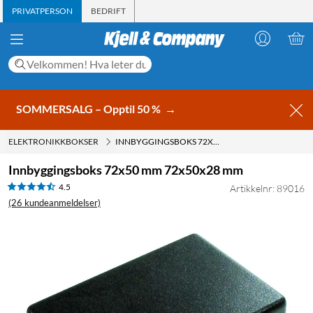
PRIVATPERSON
BEDRIFT
SOMMERSALG – Opptil 50 %
→
ELEKTRONIKKBOKSER
INNBYGGINGSBOKS 72X50 MM 72X50X28 MM
Innbyggingsboks 72x50 mm 72x50x28 mm
4.5
Artikkelnr: 89016
(26 kundeanmeldelser)