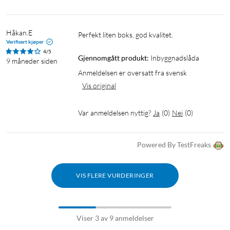
Håkan.E
Perfekt liten boks, god kvalitet.
Verifisert kjøper
4/5
Gjennomgått produkt:
Inbyggnadslåda
9 måneder siden
Anmeldelsen er oversatt fra svensk
Vis original
Var anmeldelsen nyttig?
Ja
(
0
)
Nei
(
0
)
Powered By TestFreaks
VIS FLERE VURDERINGER
Viser 3 av 9 anmeldelser