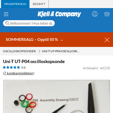
PRIVATPERSON
BEDRIFT
SOMMERSALG – Opptil 50 %
→
OSCILLOSKOPSONDER
UNI-T UT-P04 OSCILLOSKOPSONDE
Uni-T UT-P04 oscilloskopsonde
5.0
Artikkelnr: 48290
(7 kundeanmeldelser)