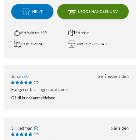
HENT
LEGG I HANDLEKURV
Fri frakt fra 599,-
Fri retur
Rask levering
Hent i butikk, GRATIS!
Johan
5 måneder siden
5/5
Fungerer bra, ingen problemer.
Gå til kundeanmeldelsen
S. Hjeltman
6 år siden
5/5