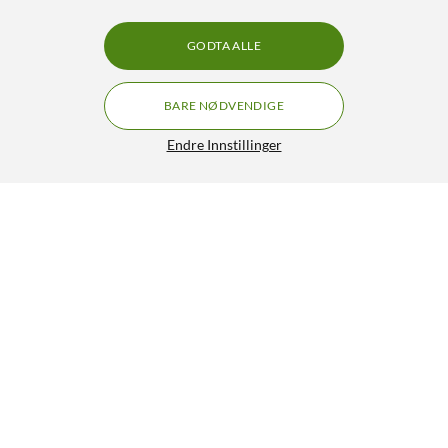
GODTA ALLE
BARE NØDVENDIGE
Endre Innstillinger
Uni-T UT-P04 oscilloskopsonde
379,90
5/5
HENT
LEGG I HANDLEKURV