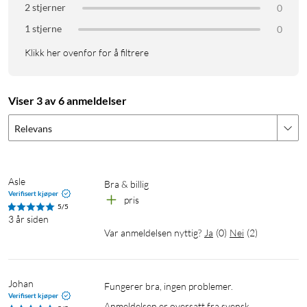
2 stjerner
0
1 stjerne
0
Klikk her ovenfor for å filtrere
Viser 3 av 6 anmeldelser
Relevans
Asle
Verifisert kjøper
pris
5/5
3 år siden
Var anmeldelsen nyttig?
Ja
(
0
)
Nei
(
2
)
Johan
Fungerer bra, ingen problemer.
Verifisert kjøper
Anmeldelsen er oversatt fra svensk