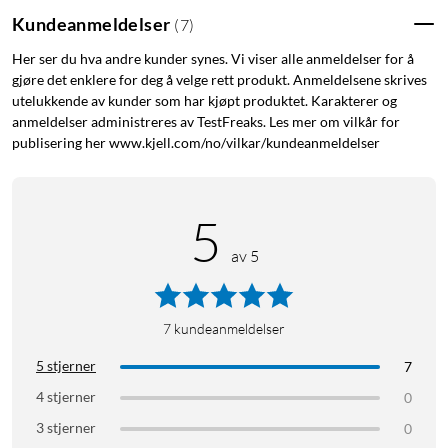
Kundeanmeldelser
(
7
)
Her ser du hva andre kunder synes. Vi viser alle anmeldelser for å
gjøre det enklere for deg å velge rett produkt. Anmeldelsene skrives
utelukkende av kunder som har kjøpt produktet. Karakterer og
anmeldelser administreres av TestFreaks. Les mer om vilkår for
publisering her www.kjell.com/no/vilkar/kundeanmeldelser
5
av 5
7
kundeanmeldelser
5 stjerner
7
4 stjerner
0
3 stjerner
0