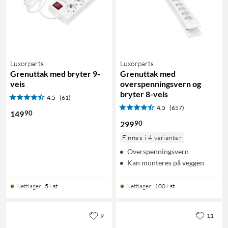
Luxorparts
Luxorparts
Grenuttak med bryter 9-
Grenuttak med
veis
overspenningsvern og
bryter 8-veis
4.5
(61)
4.5
(657)
90
149
90
299
Finnes i 4 varianter
Overspenningsvern
Kan monteres på veggen
Nettlager
:
5+ st
Nettlager
:
100+ st
9
11