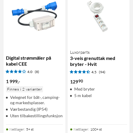
Luxorparts
Digital strømmåler på
3-veis grenuttak med
kabel CEE
bryter - Hvit
4.0
(8)
4.5
(94)
1 999
,
-
90
129
Med bryter
Finnes i 2 varianter
5 m kabel
Velegnet for båt-, camping-
og markedsplasser.
Værbestandig (IP54)
Uten tilbakestillingsfunksjon
Nettlager
:
5+ st
Nettlager
:
100+ st