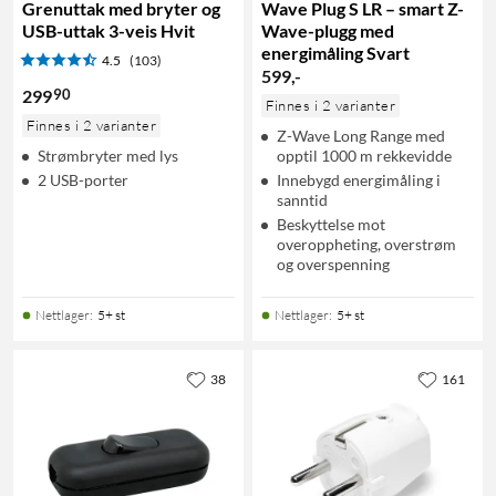
Grenuttak med bryter og
Wave Plug S LR – smart Z-
USB-uttak 3-veis Hvit
Wave-plugg med
energimåling Svart
4.5
(103)
599
,
-
90
299
Finnes i 2 varianter
Finnes i 2 varianter
Z-Wave Long Range med
Strømbryter med lys
opptil 1000 m rekkevidde
2 USB-porter
Innebygd energimåling i
sanntid
Beskyttelse mot
overoppheting, overstrøm
og overspenning
Nettlager
:
5+ st
Nettlager
:
5+ st
38
161