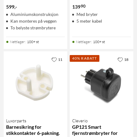
90
599
,
-
139
Aluminiumskonstruksjon
Med bryter
Kan monteres på veggen
5 meter kabel
To belyste strømbrytere
Nettlager
:
100+ st
Nettlager
:
100+ st
40% RABATT
11
18
Luxorparts
Cleverio
Barnesikring for
GP121 Smart
stikkontakter 6-pakning.
fjernstrømbryter for