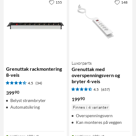
155
148
Luxorparts
Grenuttak rackmontering
Grenuttak med
8-veis
overspenningsvern og
bryter 4-veis
4.5
(34)
4.5
(657)
90
399
90
199
Belyst strømbryter
Automatsikring
Finnes i 4 varianter
Overspenningsvern
Kan monteres på veggen