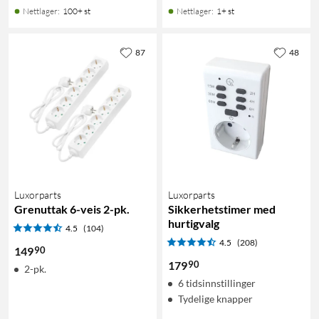
Nettlager
:
100+ st
Nettlager
:
1+ st
87
48
Luxorparts
Luxorparts
Grenuttak 6-veis 2-pk.
Sikkerhetstimer med
hurtigvalg
4.5
(104)
4.5
(208)
90
149
90
179
2-pk.
6 tidsinnstillinger
Tydelige knapper