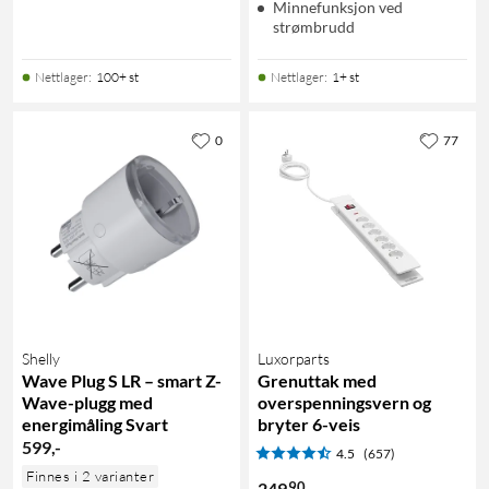
Minnefunksjon ved
strømbrudd
Nettlager
:
100+ st
Nettlager
:
1+ st
0
77
Shelly
Luxorparts
Wave Plug S LR – smart Z-
Grenuttak med
Wave-plugg med
overspenningsvern og
energimåling Svart
bryter 6-veis
599
,
-
4.5
(657)
Finnes i 2 varianter
90
249