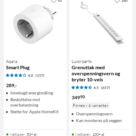
92
160
Aqara
Luxorparts
Smart Plug
Grenuttak med
overspenningsvern og
4.0
(157)
bryter 10-veis
289
,
-
4.5
(657)
Innebygd energimåling
90
349
Beskyttelse mot
overbelastning
Finnes i 4 varianter
Støtte for Apple HomeKit
Overspenningsvern
Kan monteres på veggen
Nettlager
:
50+ st
Nettlager
:
100+ st