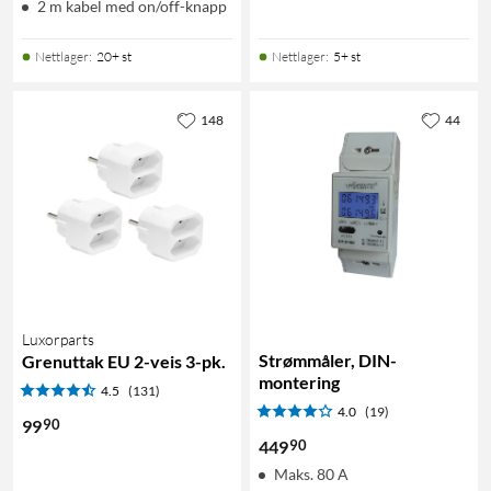
2 m kabel med on/off-knapp
Nettlager
:
20+ st
Nettlager
:
5+ st
148
44
Luxorparts
Strømmåler, DIN-
Grenuttak EU 2-veis 3-pk.
montering
4.5
(131)
4.0
(19)
90
99
90
449
Maks. 80 A