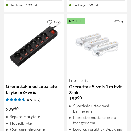
Nettlager
:
100+ st
Nettlager
:
50+ st
NYHET
129
0
Luxorparts
Grenuttak med separate
Grenuttak 5-veis 1 m hvit
brytere 6-veis
3-pk.
90
199
4.5
(87)
5 jordede uttak med
90
279
barnevern
Separate brytere
Flere strømuttak der du
trenger dem
Hovedbryter
Leveres i praktisk 3-pakning
Overspenningsvern