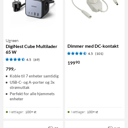
Ugreen
Dimmer med DC-kontakt
DigiNest Cube Multilader
65 W
4.5
(101)
4.5
(69)
90
199
799
,
-
Koble til 7 enheter samtidig
USB-C- og A-porter og 3x
strømuttak
Perfekt for alle hjemmets
enheter
Nettlager
:
100+ st
Nettlager
:
100+ st