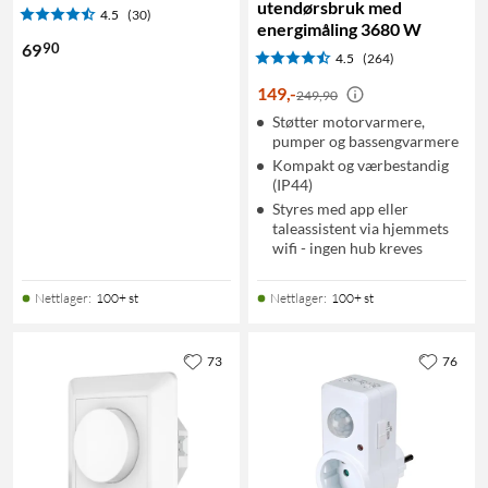
utendørsbruk med
4.5
(30)
energimåling 3680 W
90
69
4.5
(264)
149
,
-
249,90
Støtter motorvarmere,
pumper og bassengvarmere
Kompakt og værbestandig
(IP44)
Styres med app eller
taleassistent via hjemmets
wifi - ingen hub kreves
Nettlager
:
100+ st
Nettlager
:
100+ st
73
76