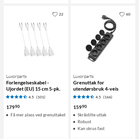
22
60
Luxorparts
Luxorparts
Forlengelseskabel -
Grenuttak for
Ujordet (EU) 15 cm 5-pk.
utendørsbruk 4-veis
4.5
(101)
4.5
(166)
90
90
179
159
Få mer plass ved grenuttaket
Skråstilte uttak
Robust
Kan skrus fast