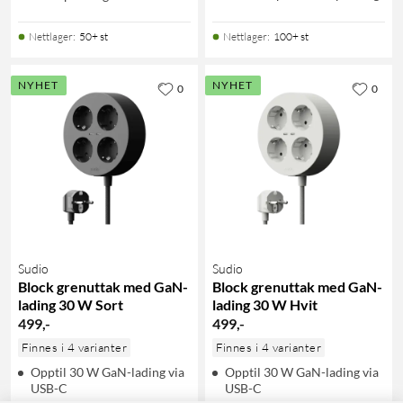
Nettlager
:
50+ st
Nettlager
:
100+ st
NYHET
NYHET
0
0
Sudio
Sudio
Block grenuttak med GaN-
Block grenuttak med GaN-
lading 30 W Sort
lading 30 W Hvit
499
,
-
499
,
-
Finnes i 4 varianter
Finnes i 4 varianter
Opptil 30 W GaN-lading via
Opptil 30 W GaN-lading via
USB-C
USB-C