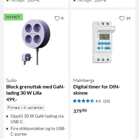
Nettlager
:
100+ st
Nettlager
:
100+ st
NYHET
0
19
Sudio
Malmbergs
Block grenuttak med GaN-
Digital timer for DIN-
lading 30 W Lilla
skinne
499
,
-
4.5
(21)
Finnes i 4 varianter
90
379
Opptil 30 W GaN-lading via
USB-C
Fire stikkontakter og to USB-
C-porter