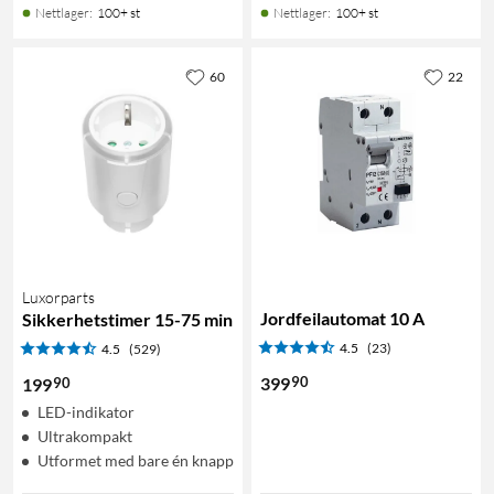
Nettlager
:
100+ st
Nettlager
:
100+ st
60
22
Luxorparts
Jordfeilautomat 10 A
Sikkerhetstimer 15-75 min
4.5
(23)
4.5
(529)
90
399
90
199
LED-indikator
Ultrakompakt
Utformet med bare én knapp