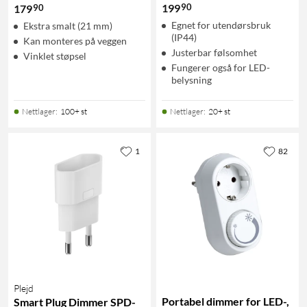
90
199
90
179
Egnet for utendørsbruk
Ekstra smalt (21 mm)
(IP44)
Kan monteres på veggen
Justerbar følsomhet
Vinklet støpsel
Fungerer også for LED-
belysning
Nettlager
:
100+ st
Nettlager
:
20+ st
1
82
Plejd
Portabel dimmer for LED-,
Smart Plug Dimmer SPD-