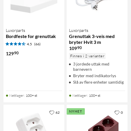
Luxorparts
Luxorparts
Bordfeste for grenuttak
Grenuttak 3-veis med
bryter Hvit 3 m
4.5
(66)
90
109
90
129
Finnes i 2 varianter
3 jordede uttak med
barnevern
Bryter med indikatorlys
Slå av flere enheter samtidig
Nettlager
:
100+ st
Nettlager
:
100+ st
NYHET
62
0