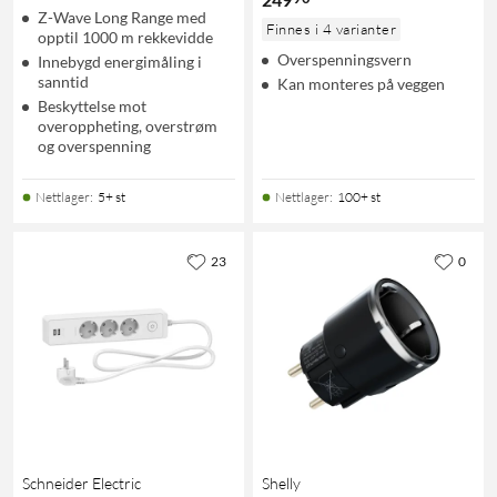
Z-Wave Long Range med
Finnes i 4 varianter
opptil 1000 m rekkevidde
Overspenningsvern
Innebygd energimåling i
sanntid
Kan monteres på veggen
Beskyttelse mot
overoppheting, overstrøm
og overspenning
Nettlager
:
5+ st
Nettlager
:
100+ st
23
0
Schneider Electric
Shelly