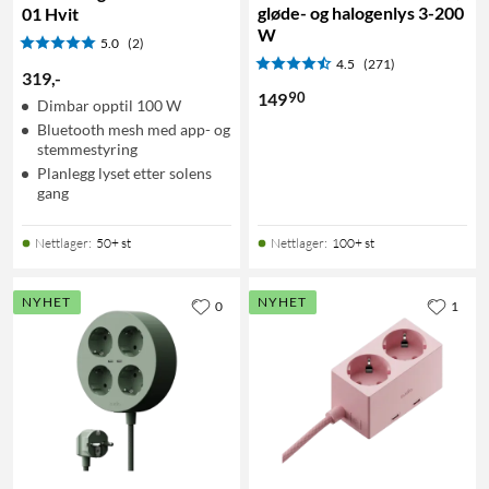
gløde- og halogenlys 3-200
01 Hvit
W
5.0
(2)
4.5
(271)
319
,
-
90
149
Dimbar opptil 100 W
Bluetooth mesh med app- og
stemmestyring
Planlegg lyset etter solens
gang
Nettlager
:
50+ st
Nettlager
:
100+ st
NYHET
NYHET
0
1