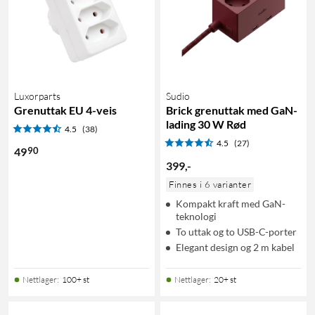
Luxorparts
Sudio
Grenuttak EU 4-veis
Brick grenuttak med GaN-
lading 30 W Rød
4.5
(38)
4.5
(27)
90
49
399
,
-
Finnes i 6 varianter
Kompakt kraft med GaN-
teknologi
To uttak og to USB-C-porter
Elegant design og 2 m kabel
Nettlager
:
100+ st
Nettlager
:
20+ st