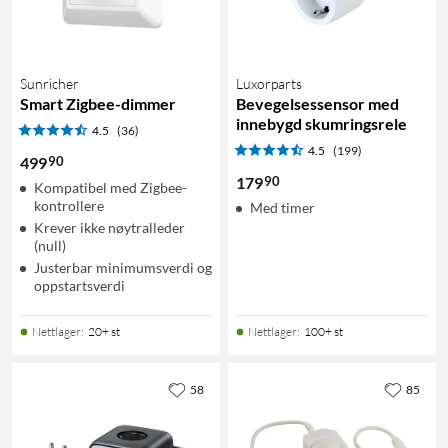
Sunricher
Luxorparts
Smart Zigbee-dimmer
Bevegelsessensor med
innebygd skumringsrele
4.5
(36)
4.5
(199)
90
499
90
179
Kompatibel med Zigbee-
kontrollere
Med timer
Krever ikke nøytralleder
(null)
Justerbar minimumsverdi og
oppstartsverdi
Nettlager
:
20+ st
Nettlager
:
100+ st
58
85