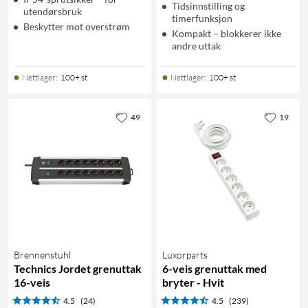
Tidsinnstilling og
utendørsbruk
timerfunksjon
Beskytter mot overstrøm
Kompakt – blokkerer ikke
andre uttak
Nettlager
:
100+ st
Nettlager
:
100+ st
49
19
Brennenstuhl
Luxorparts
Technics Jordet grenuttak
6-veis grenuttak med
16-veis
bryter - Hvit
4.5
(24)
4.5
(239)