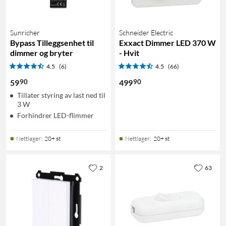
Sunricher
Schneider Electric
Bypass Tilleggsenhet til
Exxact Dimmer LED 370 W
dimmer og bryter
- Hvit
4.5
(6)
4.5
(66)
90
90
59
499
Tillater styring av last ned til
3 W
Forhindrer LED-flimmer
Nettlager
:
20+ st
Nettlager
:
20+ st
2
63