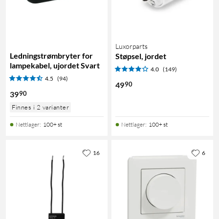
Luxorparts
Ledningstrømbryter for
Støpsel, jordet
lampekabel, ujordet Svart
4.0
(149)
4.5
(94)
90
49
90
39
Finnes i 2 varianter
Nettlager
:
100+ st
Nettlager
:
100+ st
16
6