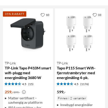
35% RABATT
10
33
TP-Link
TP-Link
TP-Link Tapo P410M smart
Tapo P115 Smart Wifi-
wifi-plugg med
fjernstrømbryter med
energimåling 3680 W
energimåling 4-pk.
4.5
(15)
4.5
(1176)
259
,
-
599
,
-
399,-
Matter-sertifisert –
Finnes i 2 varianter
uavhengig av plattform
Innebygd energimåler
IP54-sprutsikker – for