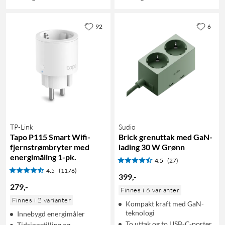
92
6
TP-Link
Sudio
Tapo P115 Smart Wifi-
Brick grenuttak med GaN-
fjernstrømbryter med
lading 30 W Grønn
energimåling 1-pk.
4.5
(27)
4.5
(1176)
399
,
-
279
,
-
Finnes i 6 varianter
Finnes i 2 varianter
Kompakt kraft med GaN-
teknologi
Innebygd energimåler
To uttak og to USB-C-porter
Tidsinnstilling og