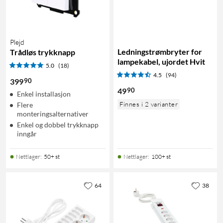
Plejd
Ledningstrømbryter for
Trådløs trykknapp
lampekabel, ujordet Hvit
5.0
(18)
4.5
(94)
90
399
90
49
Enkel installasjon
Finnes i 2 varianter
Flere
monteringsalternativer
Enkel og dobbel trykknapp
inngår
Nettlager
:
50+ st
Nettlager
:
100+ st
64
38