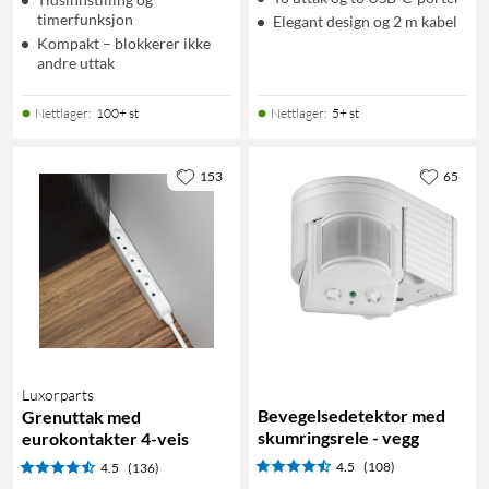
timerfunksjon
Elegant design og 2 m kabel
Kompakt – blokkerer ikke
andre uttak
Nettlager
:
100+ st
Nettlager
:
5+ st
153
65
Luxorparts
Bevegelsedetektor med
Grenuttak med
skumringsrele - vegg
eurokontakter 4-veis
4.5
(108)
4.5
(136)