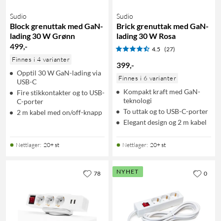
Sudio
Sudio
Block grenuttak med GaN-
Brick grenuttak med GaN-
lading 30 W Grønn
lading 30 W Rosa
499
,
-
4.5
(27)
Finnes i 4 varianter
399
,
-
Opptil 30 W GaN-lading via
Finnes i 6 varianter
USB-C
Kompakt kraft med GaN-
Fire stikkontakter og to USB-
teknologi
C-porter
To uttak og to USB-C-porter
2 m kabel med on/off-knapp
Elegant design og 2 m kabel
Nettlager
:
20+ st
Nettlager
:
20+ st
NYHET
78
0