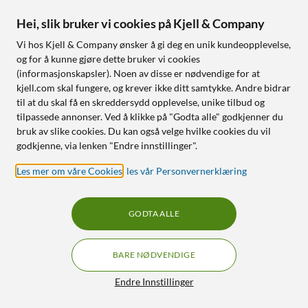
Fire stikkontakter og to USB-
Fire stikkontakter og to USB-
C-porter
C-porter
Hei, slik bruker vi cookies på Kjell & Company
2 m kabel med on/off-knapp
2 m kabel med on/off-knapp
Vi hos Kjell & Company ønsker å gi deg en unik kundeopplevelse,
og for å kunne gjøre dette bruker vi cookies
Nettlager
:
20+ st
Nettlager
:
20+ st
(informasjonskapsler). Noen av disse er nødvendige for at
kjell.com skal fungere, og krever ikke ditt samtykke. Andre bidrar
til at du skal få en skreddersydd opplevelse, unike tilbud og
153
216
tilpassede annonser. Ved å klikke på "Godta alle" godkjenner du
bruk av slike cookies. Du kan også velge hvilke cookies du vil
godkjenne, via lenken "Endre innstillinger".
Les mer om våre Cookies
,
les vår Personvernerklæring
GODTA ALLE
Luxorparts
Feste for grenuttak 2-pk.
Grenuttak 3-veis 2-pk.
BARE NØDVENDIGE
4.5
(70)
4.5
(198)
Filtre
Endre Innstillinger
90
69
90
99