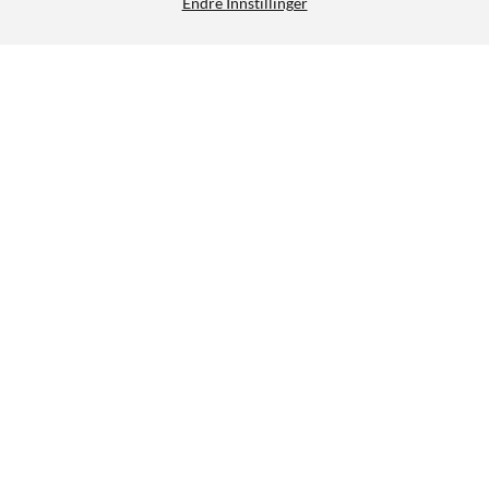
Endre Innstillinger
Sudio Brick grenuttak med GaN-lading 30 W Lilla
399,-
4.5/5
HENT
LEGG I HANDLEKURV
Lignende produkter
NYHET
0
95