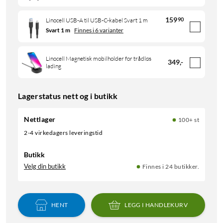
159
90
Linocell USB-A til USB-C-kabel Svart 1 m
Svart 1 m
Finnes i 6 varianter
Linocell Magnetisk mobilholder for trådløs
349
,
-
lading
Lagerstatus nett og i butikk
Nettlager
100+ st
2-4 virkedagers leveringstid
Butikk
Velg din butikk
Finnes i 24 butikker.
HENT
LEGG I HANDLEKURV