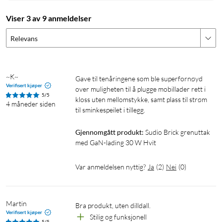
faktisk trengs, selv når stikkontakten er bak et møbel eller nær
Viser 3 av 9 anmeldelser
gulvet. Det gir større frihet i hvordan du møblerer og bruker
enhetene dine – enten Brick brukes som ladestasjon på
Relevans
skrivebordet, strømkilde for belysning i et hjørne eller som en
kombinert løsning ved nattbordet.
~K~
Spesifikasjoner
Gave til tenåringene som ble superfornøyd 
Verifisert kjøper
over muligheten til å plugge mobillader rett i 
Spenning og strømuttak
5/5
kloss uten mellomstykke, samt plass til strøm 
4 måneder siden
til sminkespeilet i tillegg. 
Spenning inn: AC 110–240 V, 50/60 Hz, 0,8 A maks
Maks belastning, strømuttak (jordet): 2500 W, 10 A, 250 V~
Gjennomgått produkt:
Sudio Brick grenuttak 
med GaN-lading 30 W Hvit
Lading og strømtilførsel
USB-porter: 2 × USB-C
Var anmeldelsen nyttig?
Ja
(
2
)
Nei
(
0
)
Total USB-uteffekt: 30 W maks
Uteffekt per USB-C-port:
PD 5 V⎓3 A; 9 V⎓3 A; 12 V⎓2,5 A; 20 V⎓1,5 A (30 W maks)
Martin
Bra produkt, uten dilldall.
PPS: 5–11 V⎓3 A
Verifisert kjøper
Stilig og funksjonell
5/5