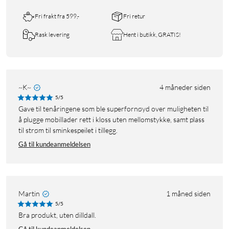
Fri frakt fra 599,-
Fri retur
Rask levering
Hent i butikk, GRATIS!
~K~
4 måneder siden
5/5
Gave til tenåringene som ble superfornøyd over muligheten til
å plugge mobillader rett i kloss uten mellomstykke, samt plass
til strøm til sminkespeilet i tillegg.
Gå til kundeanmeldelsen
Martin
1 måned siden
5/5
Bra produkt, uten dilldall.