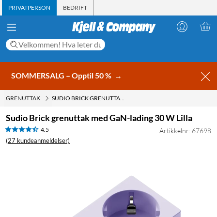
PRIVATPERSON
BEDRIFT
SOMMERSALG – Opptil 50 %
→
GRENUTTAK
SUDIO BRICK GRENUTTAK MED GAN-LADING 30 W LILLA
Sudio Brick grenuttak med GaN-lading 30 W Lilla
4.5
Artikkelnr: 67698
(27 kundeanmeldelser)