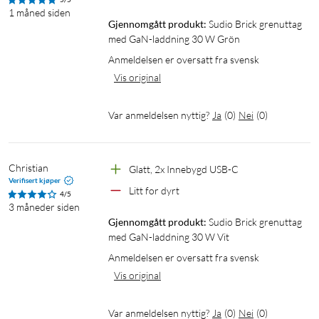
Total USB-uteffekt når begge USB-C-portene brukes: 15 W
1 måned siden
maks
Gjennomgått produkt:
Sudio Brick grenuttag 
Kompatibilitet: PD 3.0 / 2.0, PPS, QC 3.0 / 4.0+, AFC, Apple 2.4
med GaN-laddning 30 W Grön
A, BC1.2, SCP, FCP, Samsung 5 V⎓2 A
Anmeldelsen er oversatt fra svensk
Vis original
Generelt
Mål (BxHxL): 49 × 53 × 94 mm
Var anmeldelsen nyttig?
Ja
(
0
)
Nei
(
0
)
Vekt: 322 g
Kabellengde: 1,8 m
Christian
Glatt, 2x Innebygd USB-C
I pakken
Verifisert kjøper
Litt for dyrt
4/5
1 × Brick-grenuttak med 2 m kabel
3 måneder siden
Bruksanvisning
Gjennomgått produkt:
Sudio Brick grenuttag 
med GaN-laddning 30 W Vit
USB PD
USB C PD-lader
Ladestasjon
GaN
Anmeldelsen er oversatt fra svensk
Vis original
Hurtiglading
Quick charge
PPS
QC3.0
Grenuttak
Grenkontakt
Forgreningsuttak
Var anmeldelsen nyttig?
Ja
(
0
)
Nei
(
0
)