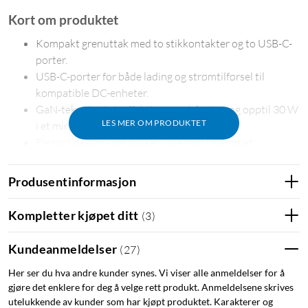
Kort om produktet
Kompakt grenuttak med to stikkontakter og to USB-C-
porter.
USB-C-porter for både lading og strømtilførsel til
kompatible DC-enheter.
GaN-teknologi gir effektiv strømhåndtering opptil 30 W
LES MER OM PRODUKTET
i et mindre format.
Elegant design som passer i alle rom i hjemmet.
To meter kabel gir fleksibel plassering.
Samler lading og strømtilførsel på en ryddig og lett
Produsentinformasjon
tilgjengelig måte.
Perfekt for skrivebord, sofakrok, nattbord og andre
Kompletter kjøpet ditt
(
3
)
steder.
Kundeanmeldelser
(
27
)
Mer effekt i et mindre og penere format
Her ser du hva andre kunder synes. Vi viser alle anmeldelser for å
GaN-teknologien bidrar til effektiv og stabil USB-C-
gjøre det enklere for deg å velge rett produkt. Anmeldelsene skrives
strømtilførsel opptil 30 W, noe som gjør Brick godt egnet både
utelukkende av kunder som har kjøpt produktet. Karakterer og