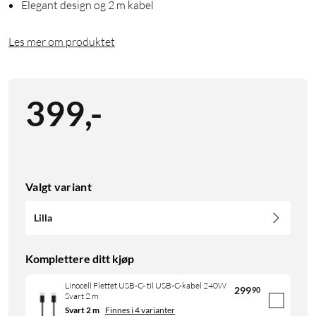
Elegant design og 2 m kabel
Les mer om produktet
399
,
-
Valgt variant
Lilla
Komplettere ditt kjøp
Linocell Flettet USB-C- til USB-C-kabel 240W
299
90
Svart 2 m
Svart 2 m
Finnes i 4 varianter