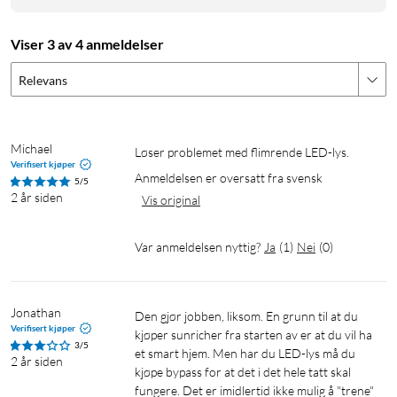
Viser 3 av 4 anmeldelser
Relevans
Michael
Løser problemet med flimrende LED-lys. 
Verifisert kjøper
Anmeldelsen er oversatt fra svensk
5/5
2 år siden
Vis original
Var anmeldelsen nyttig?
Ja
(
1
)
Nei
(
0
)
Jonathan
Den gjør jobben, liksom. En grunn til at du 
Verifisert kjøper
kjøper sunricher fra starten av er at du vil ha 
3/5
et smart hjem. Men har du LED-lys må du 
2 år siden
kjøpe bypass for at det i det hele tatt skal 
fungere. Det er imidlertid ikke mulig å "trene" 