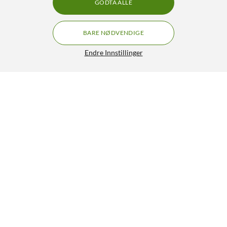
GODTA ALLE
BARE NØDVENDIGE
Endre Innstillinger
Sunricher Bypass Tilleggsenhet til dimmer og bryter
59,90
4.5/5
HENT
LEGG I HANDLEKURV
Lignende produkter