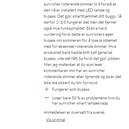
sunricher roterende dimmer til å forstå at 
den nå er installert med LED-lampe og 
bypass. Det gjør smarthjemmet ditt buggy. Så 
derfor 2-3/5 fungerer det men det fjerner 
også mye funksjonalitet. Ekstra hard 
vurdering fordi dette er sunrichers egen 
bypass om sommeren for å løse problemet 
med for eksempel roterende dimmer. Hvis 
produktet bare hadde blitt kalt generisk 
bypass, ville det fått 5a fordi det gjør jobben. 
Men jeg mistenker at du som leser 
kommentaren min har en sunricher 
roterende dimmer eller lignende og da er det 
ikke like sikkert du blir fornøyd.
Fungerer som bypass
Løser bare 50 % av problemene hvis du 
har sunricher smart lampeknapp
Anmeldelsen er oversatt fra svensk
Vis original