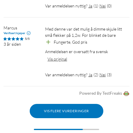
Var anmeldelsen nyttig?
Ja
(
1
)
Nei
(
0
)
Marcus
Med denne var det mulig å dimme skjule litt 
Verifisert kjøper
små flekker på 1,2w. Før blinket de bare
5/5
Fungerte, God pris
3 år siden
Anmeldelsen er oversatt fra svensk
Vis original
Var anmeldelsen nyttig?
Ja
(
2
)
Nei
(
3
)
Powered By TestFreaks
VIS FLERE VURDERINGER