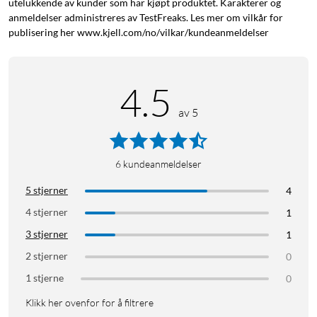
utelukkende av kunder som har kjøpt produktet. Karakterer og
anmeldelser administreres av TestFreaks. Les mer om vilkår for
publisering her www.kjell.com/no/vilkar/kundeanmeldelser
4.5
av 5
6
kundeanmeldelser
5 stjerner
4
4 stjerner
1
3 stjerner
1
2 stjerner
0
1 stjerne
0
Klikk her ovenfor for å filtrere