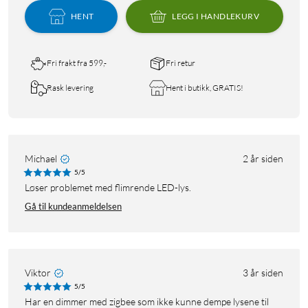
HENT
LEGG I HANDLEKURV
Fri frakt fra 599,-
Fri retur
Rask levering
Hent i butikk, GRATIS!
Michael
2 år siden
5/5
Løser problemet med flimrende LED-lys.
Gå til kundeanmeldelsen
Viktor
3 år siden
5/5
Har en dimmer med zigbee som ikke kunne dempe lysene til