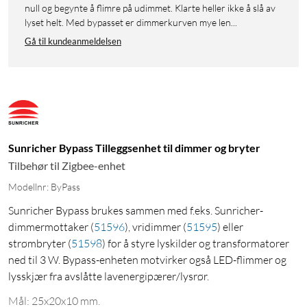
null og begynte å flimre på udimmet. Klarte heller ikke å slå av
lyset helt. Med bypasset er dimmerkurven mye len...
Gå til kundeanmeldelsen
Sunricher Bypass Tilleggsenhet til dimmer og bryter
Tilbehør til Zigbee-enhet
Modellnr: ByPass
Sunricher Bypass brukes sammen med f.eks. Sunricher-
dimmermottaker
(
51596
)
, vridimmer
(
51595
)
eller
strømbryter
(
51598
)
for å styre lyskilder og transformatorer
ned til 3 W. Bypass-enheten motvirker også LED-flimmer og
lysskjær fra avslåtte lavenergipærer/lysrør.
Mål: 25x20x10 mm.