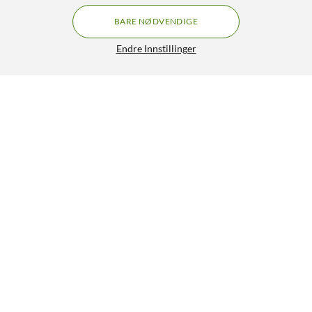
BARE NØDVENDIGE
Endre Innstillinger
Støpsel, ujordet
49,90
4.5/5
HENT
LEGG I HANDLEKURV
Lignende produkter