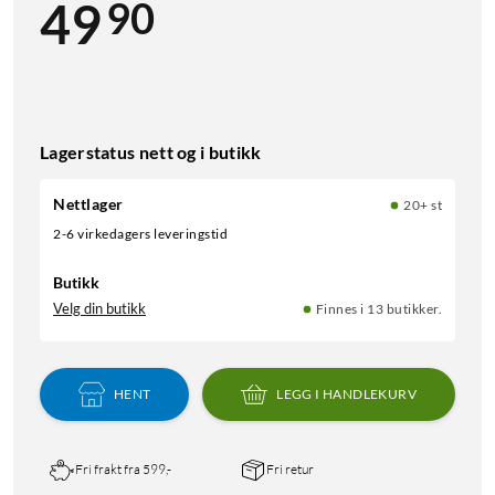
90
49
Lagerstatus nett og i butikk
Nettlager
20+ st
2-6 virkedagers leveringstid
Butikk
Velg din butikk
Finnes i 13 butikker.
HENT
LEGG I HANDLEKURV
Fri frakt fra 599,-
Fri retur