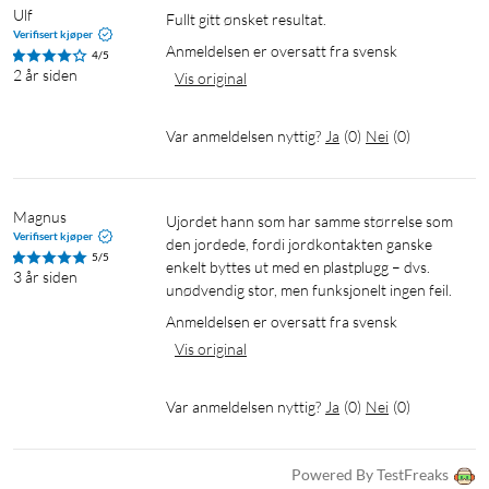
Ulf
Fullt gitt ønsket resultat.
Verifisert kjøper
Anmeldelsen er oversatt fra svensk
4/5
2 år siden
Vis original
Var anmeldelsen nyttig?
Ja
(
0
)
Nei
(
0
)
Magnus
Ujordet hann som har samme størrelse som 
Verifisert kjøper
den jordede, fordi jordkontakten ganske 
5/5
enkelt byttes ut med en plastplugg – dvs. 
3 år siden
unødvendig stor, men funksjonelt ingen feil.
Anmeldelsen er oversatt fra svensk
Vis original
Var anmeldelsen nyttig?
Ja
(
0
)
Nei
(
0
)
Powered By TestFreaks