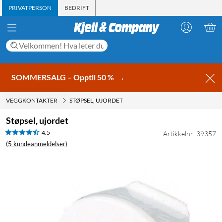
PRIVATPERSON
BEDRIFT
SOMMERSALG – Opptil 50 %
→
VEGGKONTAKTER
STØPSEL, UJORDET
Støpsel, ujordet
4.5
Artikkelnr: 39357
(5 kundeanmeldelser)