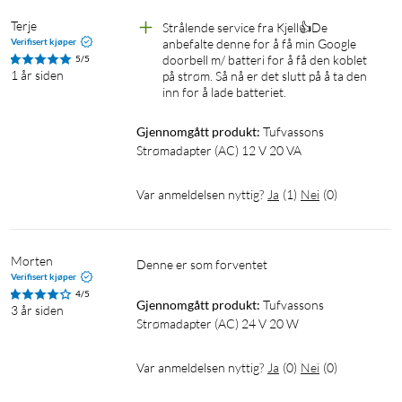
Terje
Strålende service fra Kjell👍De 
Verifisert kjøper
anbefalte denne for å få min Google 
doorbell m/ batteri for å få den koblet 
5/5
1 år siden
på strøm. Så nå er det slutt på å ta den 
inn for å lade batteriet. 
Gjennomgått produkt:
Tufvassons 
Strømadapter (AC) 12 V 20 VA
Var anmeldelsen nyttig?
Ja
(
1
)
Nei
(
0
)
Morten
Denne er som forventet
Verifisert kjøper
4/5
Gjennomgått produkt:
Tufvassons 
3 år siden
Strømadapter (AC) 24 V 20 W
Var anmeldelsen nyttig?
Ja
(
0
)
Nei
(
0
)