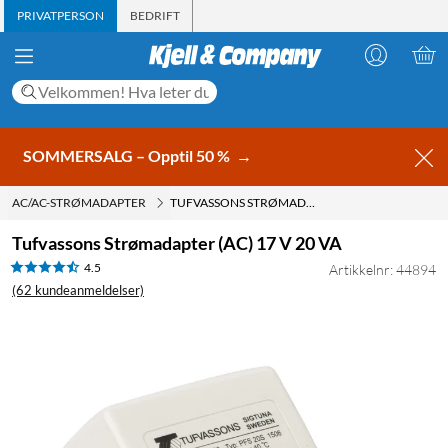
PRIVATPERSON
BEDRIFT
SOMMERSALG – Opptil 50 %
→
AC/AC-STRØMADAPTER
TUFVASSONS STRØMADAPTER (AC) 17 V 20 VA
Tufvassons Strømadapter (AC) 17 V 20 VA
4.5
Artikkelnr: 44894
(62 kundeanmeldelser)