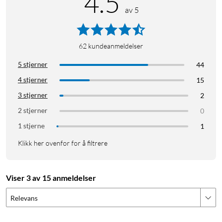
4.5
av 5
62
kundeanmeldelser
5 stjerner
44
4 stjerner
15
3 stjerner
2
2 stjerner
0
1 stjerne
1
Klikk her ovenfor for å filtrere
Viser 3 av 15 anmeldelser
Relevans