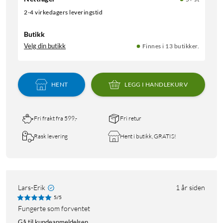
2-4 virkedagers leveringstid
Butikk
Velg din butikk
Finnes i 13 butikker.
HENT
LEGG I HANDLEKURV
Fri frakt fra 599,-
Fri retur
Rask levering
Hent i butikk, GRATIS!
Lars-Erik
1 år siden
5/5
Fungerte som forventet
Gå til kundeanmeldelsen