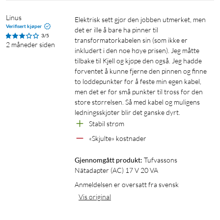
Linus
Elektrisk sett gjør den jobben utmerket, men 
Verifisert kjøper
det er ille å bare ha pinner til 
3/5
transformatorkabelen sin (som ikke er 
2 måneder siden
inkludert i den noe høye prisen). Jeg måtte 
tilbake til Kjell og kjøpe den også. Jeg hadde 
forventet å kunne fjerne den pinnen og finne 
to loddepunkter for å feste min egen kabel, 
men det er for små punkter til tross for den 
store størrelsen. Så med kabel og muligens 
ledningsskjøter blir det ganske dyrt.
Stabil strøm
«Skjulte» kostnader
Gjennomgått produkt:
Tufvassons 
Nätadapter (AC) 17 V 20 VA
Anmeldelsen er oversatt fra svensk
Vis original