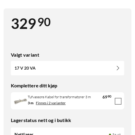
90
329
Valgt variant
17 V 20 VA
Komplettere ditt kjøp
69
90
Tufvassons Kabel for transformatorer 3 m
3 m
Finnes i 2 varianter
Lagerstatus nett og i butikk
Nettlager
5+ st