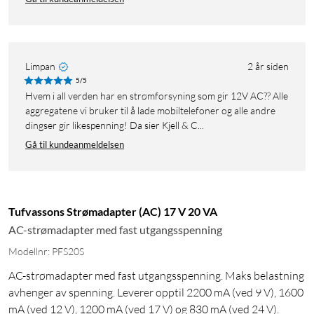
Limpan
2 år siden
5/5
Hvem i all verden har en strømforsyning som gir 12V AC?? Alle
aggregatene vi bruker til å lade mobiltelefoner og alle andre
dingser gir likespenning! Da sier Kjell & C...
Gå til kundeanmeldelsen
Tufvassons Strømadapter (AC) 17 V 20 VA
AC-strømadapter med fast utgangsspenning
Modellnr: PFS20S
AC-strømadapter med fast utgangsspenning. Maks belastning
avhenger av spenning. Leverer opptil 2200 mA (ved 9 V), 1600
mA (ved 12 V), 1200 mA (ved 17 V) og 830 mA (ved 24 V).