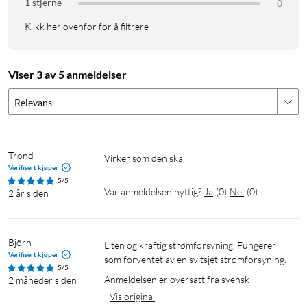
1 stjerne
0
Klikk her ovenfor for å filtrere
Viser 3 av 5 anmeldelser
Relevans
Trond
Virker som den skal
Verifisert kjøper
5/5
Var anmeldelsen nyttig?
Ja
(
0
)
Nei
(
0
)
2 år siden
Björn
Liten og kraftig strømforsyning. Fungerer 
Verifisert kjøper
som forventet av en svitsjet strømforsyning.
5/5
Anmeldelsen er oversatt fra svensk
2 måneder siden
Vis original