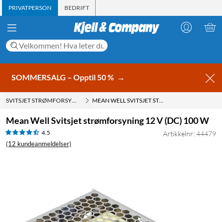
PRIVATPERSON
BEDRIFT
SOMMERSALG – Opptil 50 %
→
SVITSJET STRØMFORSYNING
MEAN WELL SVITSJET STRØMFORSYNING 12 V (DC) 100 W
Mean Well Svitsjet strømforsyning 12 V (DC) 100 W
4.5
Artikkelnr: 44479
(12 kundeanmeldelser)