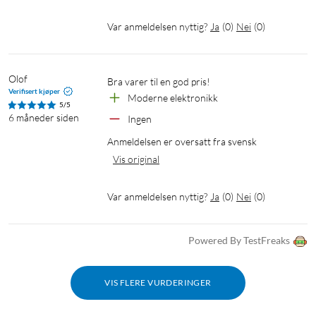
Var anmeldelsen nyttig?
Ja
(
0
)
Nei
(
0
)
Olof
Bra varer til en god pris!
Verifisert kjøper
Moderne elektronikk
5/5
6 måneder siden
Ingen
Anmeldelsen er oversatt fra svensk
Vis original
Var anmeldelsen nyttig?
Ja
(
0
)
Nei
(
0
)
Powered By TestFreaks
VIS FLERE VURDERINGER