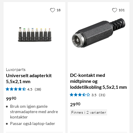
18
101
Luxorparts
DC-kontakt med
Universelt adapterkit
midtpinne og
5,5x2,1 mm
loddetilkobling 5,5x2,1 mm
4.5
(38)
3.5
(31)
90
99
90
29
Bruk om igjen gamle
strømadaptere med andre
Finnes i 2 varianter
kontakter
Passar også laptop-lader