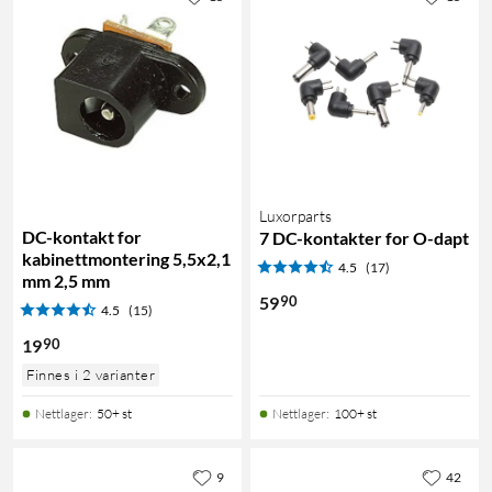
Luxorparts
DC-kontakt for
7 DC-kontakter for O-dapt
kabinettmontering 5,5x2,1
4.5
(17)
mm 2,5 mm
90
59
4.5
(15)
90
19
Finnes i 2 varianter
Nettlager
:
50+ st
Nettlager
:
100+ st
9
42