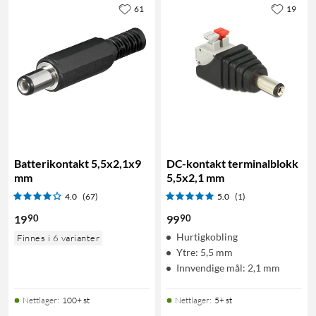
61
19
Batterikontakt 5,5x2,1x9
DC-kontakt terminalblokk
mm
5,5x2,1 mm
4.0
(67)
5.0
(1)
90
90
19
99
Hurtigkobling
Finnes i 6 varianter
Ytre: 5,5 mm
Innvendige mål: 2,1 mm
Nettlager
:
100+ st
Nettlager
:
5+ st