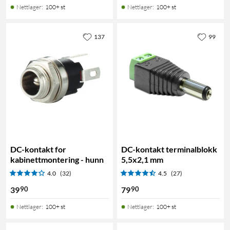
Nettlager
:
100+ st
Nettlager
:
100+ st
137
99
DC-kontakt for
DC-kontakt terminalblokk
kabinettmontering - hunn
5,5x2,1 mm
4.0
(32)
4.5
(27)
90
90
39
79
Nettlager
:
100+ st
Nettlager
:
100+ st