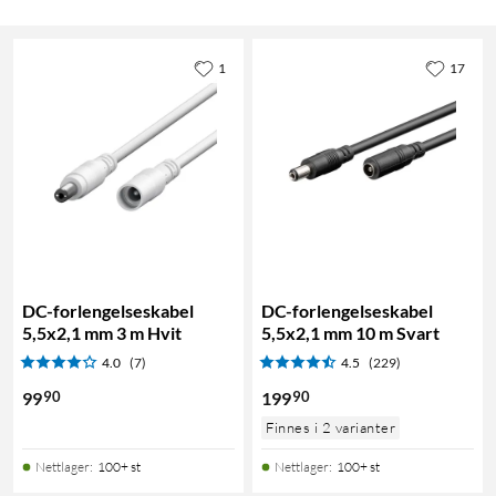
1
17
DC-forlengelseskabel
DC-forlengelseskabel
5,5x2,1 mm 3 m Hvit
5,5x2,1 mm 10 m Svart
4.0
(7)
4.5
(229)
90
90
99
199
Finnes i 2 varianter
Nettlager
:
100+ st
Nettlager
:
100+ st