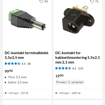
42
71
DC-kontakt terminalblokk
DC-kontakt for
5,5x2,5 mm
kabinettmontering 5,5x2,1
mm 2,1 mm
4.5
(8)
4.5
(15)
90
99
90
19
Ytre: 5,5 mm
Indre: 2,5 mm
Finnes i 2 varianter
Nettlager
:
20+ st
Nettlager
:
100+ st