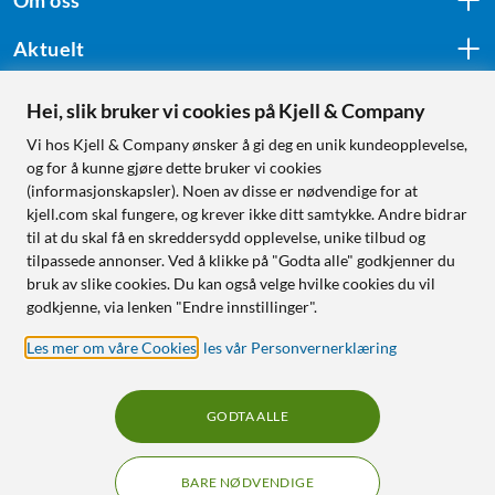
Aktuelt
Hei, slik bruker vi cookies på Kjell & Company
Følg oss
Vi hos Kjell & Company ønsker å gi deg en unik kundeopplevelse,
og for å kunne gjøre dette bruker vi cookies
(informasjonskapsler). Noen av disse er nødvendige for at
kjell.com skal fungere, og krever ikke ditt samtykke. Andre bidrar
Handle fra:
til at du skal få en skreddersydd opplevelse, unike tilbud og
tilpassede annonser. Ved å klikke på "Godta alle" godkjenner du
Sverige
bruk av slike cookies. Du kan også velge hvilke cookies du vil
Norge
godkjenne, via lenken "Endre innstillinger".
Les mer om våre Cookies
,
les vår Personvernerklæring
GODTA ALLE
BARE NØDVENDIGE
RÅD OG TILBEHØR TIL