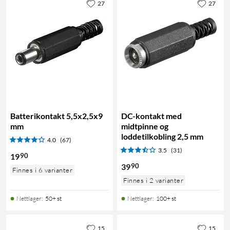
27
27
Batterikontakt 5,5x2,5x9
DC-kontakt med
mm
midtpinne og
loddetilkobling 2,5 mm
4.0
(67)
3.5
(31)
90
19
90
39
Finnes i 6 varianter
Finnes i 2 varianter
Nettlager
:
50+ st
Nettlager
:
100+ st
15
15