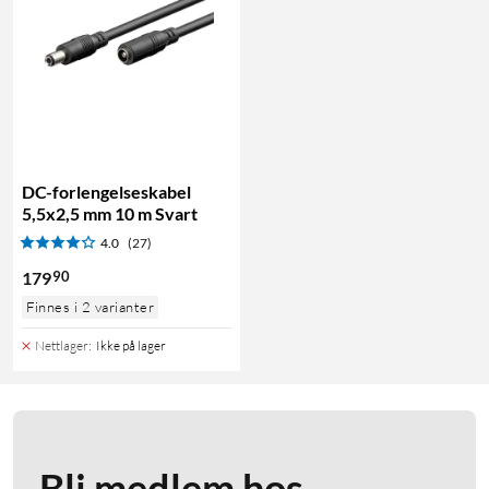
DC-forlengelseskabel
5,5x2,5 mm 10 m Svart
4.0
(27)
90
179
Finnes i 2 varianter
Nettlager
:
Ikke på lager
Bli medlem hos