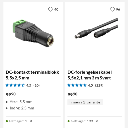
40
96
DC-kontakt terminalblokk
DC-forlengelseskabel
5,5x2,5 mm
5,5x2,1 mm 3 m Svart
4.5
(10)
4.5
(229)
90
90
99
99
Ytre: 5,5 mm
Finnes i 2 varianter
Indre: 2,5 mm
Nettlager
:
5+ st
Nettlager
:
100+ st