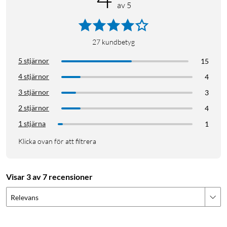
av 5
27
kundbetyg
5 stjärnor
15
4 stjärnor
4
3 stjärnor
3
2 stjärnor
4
1 stjärna
1
Klicka ovan för att filtrera
Visar 3 av 7 recensioner
Relevans