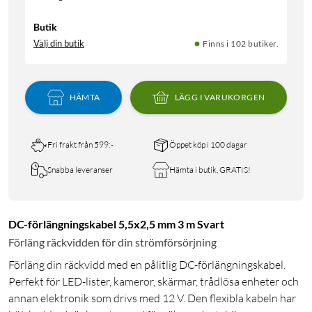
Butik
Välj din butik
Finns i 102 butiker.
HÄMTA
LÄGG I VARUKORGEN
Fri frakt från 599:-
Öppet köp i 100 dagar
Snabba leveranser
Hämta i butik, GRATIS!
DC-förlängningskabel 5,5x2,5 mm 3 m Svart
Förläng räckvidden för din strömförsörjning
Förläng din räckvidd med en pålitlig DC-förlängningskabel.
Perfekt för LED-lister, kameror, skärmar, trådlösa enheter och
annan elektronik som drivs med 12 V. Den flexibla kabeln har