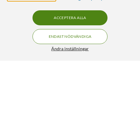
ACCEPTERA ALLA
ENDAST NÖDVÄNDIGA
Ändra inställningar
DC-förlängningskabel 5,5x2,5 mm 3 m Svart
99:90
4/5
HÄMTA
LÄGG I VARUKORGEN