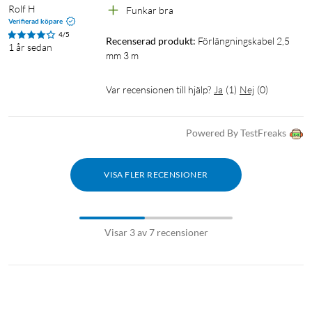
Rolf H
Funkar bra
Verifierad köpare
4/5
Recenserad produkt:
Förlängningskabel 2,5 
1 år sedan
mm 3 m
Var recensionen till hjälp?
Ja
(
1
)
Nej
(
0
)
Powered By TestFreaks
VISA FLER RECENSIONER
Visar 3 av 7 recensioner