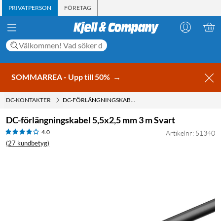
PRIVATPERSON
FÖRETAG
SOMMARREA - Upp till 50%
→
DC-KONTAKTER
DC-FÖRLÄNGNINGSKABEL 5,5X2,5 MM 3 M SVART
DC-förlängningskabel 5,5x2,5 mm 3 m Svart
4.0
Artikelnr: 51340
(27 kundbetyg)