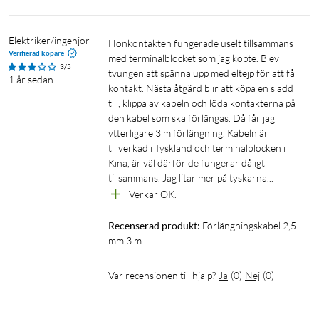
Elektriker/ingenjör
Honkontakten fungerade uselt tillsammans 
Verifierad köpare
med terminalblocket som jag köpte. Blev 
3/5
tvungen att spänna upp med eltejp för att få 
1 år sedan
kontakt. Nästa åtgärd blir att köpa en sladd 
till, klippa av kabeln och löda kontakterna på 
den kabel som ska förlängas. Då får jag 
ytterligare 3 m förlängning. Kabeln är 
tillverkad i Tyskland och terminalblocken i 
Kina, är väl därför de fungerar dåligt 
tillsammans. Jag litar mer på tyskarna...
Verkar OK.
Recenserad produkt:
Förlängningskabel 2,5 
mm 3 m
Var recensionen till hjälp?
Ja
(
0
)
Nej
(
0
)