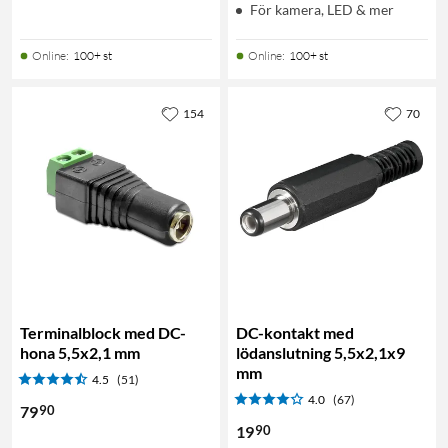
För kamera, LED & mer
Online
:
100+ st
Online
:
100+ st
154
70
Terminalblock med DC-
DC-kontakt med
hona 5,5x2,1 mm
lödanslutning 5,5x2,1x9
mm
4.5
(51)
4.0
(67)
90
79
90
19