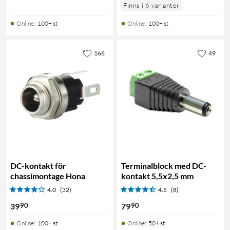
Finns i 6 varianter
Online
:
100+ st
Online
:
100+ st
166
49
DC-kontakt för
Terminalblock med DC-
chassimontage Hona
kontakt 5,5x2,5 mm
4.0
(32)
4.5
(8)
90
90
39
79
Online
:
100+ st
Online
:
50+ st