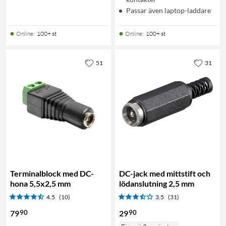
Passar även laptop-laddare
Online
:
100+ st
Online
:
100+ st
51
31
Terminalblock med DC-
DC-jack med mittstift och
hona 5,5x2,5 mm
lödanslutning 2,5 mm
4.5
(10)
3.5
(31)
90
90
79
29