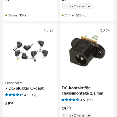
Finns i 2 varianter
Online
:
50+ st
Online
:
100+ st
24
74
Luxorparts
DC-kontakt för
7 DC-pluggar O-dapt
chassimontage 2,1 mm
4.5
(17)
4.5
(15)
90
59
90
19
Finns i 2 varianter