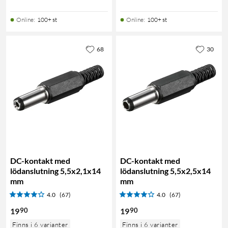
Online
:
100+ st
Online
:
100+ st
68
30
DC-kontakt med
DC-kontakt med
lödanslutning 5,5x2,1x14
lödanslutning 5,5x2,5x14
mm
mm
4.0
(67)
4.0
(67)
90
90
19
19
Finns i 6 varianter
Finns i 6 varianter