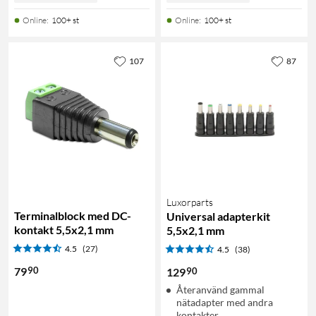
Online
:
100+ st
Online
:
100+ st
107
87
Luxorparts
Terminalblock med DC-
Universal adapterkit
kontakt 5,5x2,1 mm
5,5x2,1 mm
4.5
(27)
4.5
(38)
90
79
90
129
Återanvänd gammal
nätadapter med andra
kontakter