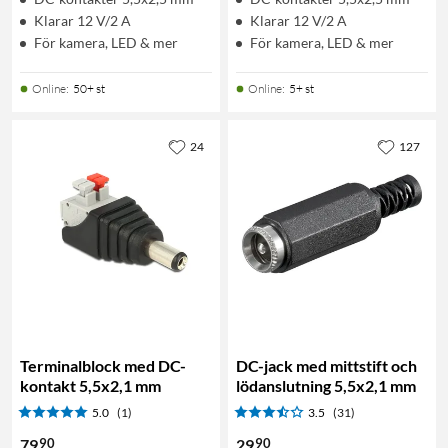
Klarar 12 V/2 A
Klarar 12 V/2 A
För kamera, LED & mer
För kamera, LED & mer
Online
:
50+ st
Online
:
5+ st
24
127
Terminalblock med DC-
DC-jack med mittstift och
kontakt 5,5x2,1 mm
lödanslutning 5,5x2,1 mm
5.0
(1)
3.5
(31)
90
90
79
29