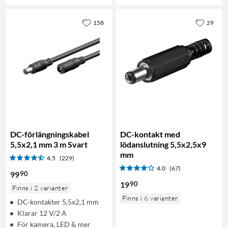
158
29
DC-förlängningskabel
DC-kontakt med
5,5x2,1 mm 3 m Svart
lödanslutning 5,5x2,5x9
mm
4.5
(229)
4.0
(67)
90
99
90
19
Finns i 2 varianter
Finns i 6 varianter
DC-kontakter 5,5x2,1 mm
Klarar 12 V/2 A
För kamera, LED & mer