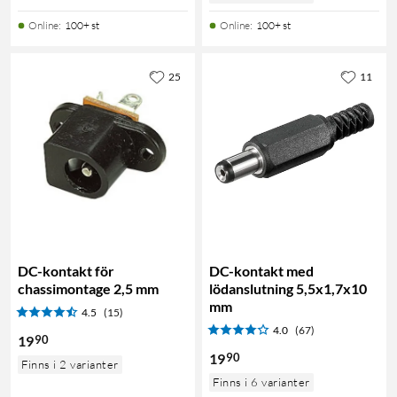
Online
:
100+ st
Online
:
100+ st
25
11
DC-kontakt för
DC-kontakt med
chassimontage 2,5 mm
lödanslutning 5,5x1,7x10
mm
4.5
(15)
4.0
(67)
90
19
90
19
Finns i 2 varianter
Finns i 6 varianter