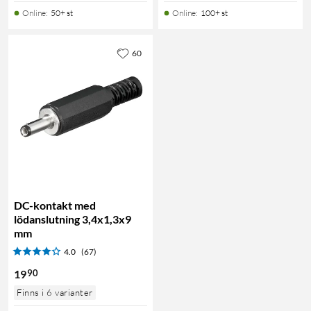
Online
:
50+ st
Online
:
100+ st
60
DC-kontakt med
lödanslutning 3,4x1,3x9
mm
4.0
(67)
90
19
Finns i 6 varianter