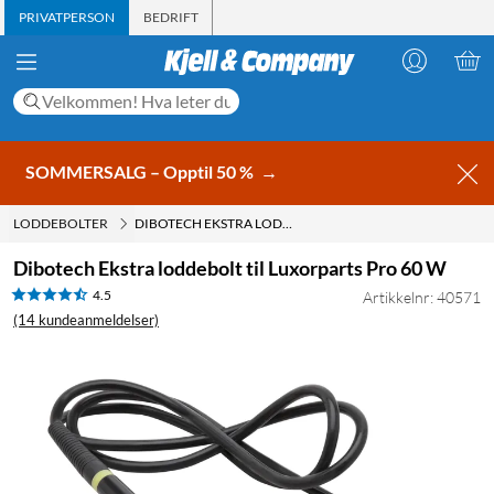
PRIVATPERSON
BEDRIFT
SOMMERSALG – Opptil 50 %
→
LODDEBOLTER
DIBOTECH EKSTRA LODDEBOLT TIL LUXORPARTS PRO 60 W
Dibotech Ekstra loddebolt til Luxorparts Pro 60 W
4.5
Artikkelnr: 40571
(14 kundeanmeldelser)