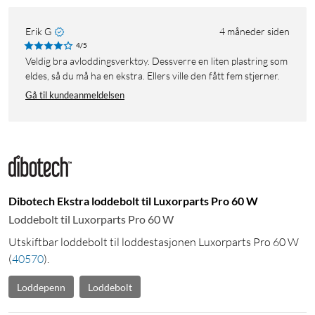
Erik G
4 måneder siden
4/5
Veldig bra avloddingsverktøy. Dessverre en liten plastring som
eldes, så du må ha en ekstra. Ellers ville den fått fem stjerner.
Gå til kundeanmeldelsen
Dibotech Ekstra loddebolt til Luxorparts Pro 60 W
Loddebolt til Luxorparts Pro 60 W
Utskiftbar loddebolt til loddestasjonen Luxorparts Pro 60 W
(
40570
)
.
Loddepenn
Loddebolt