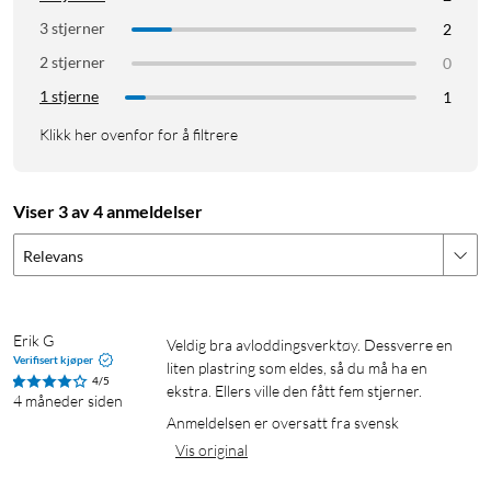
3 stjerner
2
2 stjerner
0
1 stjerne
1
Klikk her ovenfor for å filtrere
Viser 3 av 4 anmeldelser
Relevans
Erik G
Veldig bra avloddingsverktøy. Dessverre en 
Verifisert kjøper
liten plastring som eldes, så du må ha en 
4/5
ekstra. Ellers ville den fått fem stjerner.
4 måneder siden
Anmeldelsen er oversatt fra svensk
Vis original