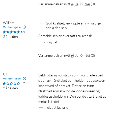
Var anmeldelsen nyttig?
Ja
(
0
)
Nei
(
0
)
William
God kvalitet, jeg kjøpte en ny fordi jeg 
Verifisert kjøper
ødela den selv
5/5
Anmeldelsen er oversatt fra svensk
2 år siden
Vis original
Var anmeldelsen nyttig?
Ja
(
0
)
Nei
(
0
)
Ulf
Veldig dårlig konstruksjon hvor tråden ved 
Verifisert kjøper
siden av håndtaket som holder loddespissen 
1/5
løsnet ved håndtaket. Det er en tynn 
2 år siden
plasttråd som skal holde loddespissen og 
loddespissholderen. Den burde vært laget av 
metall i stedet.
relativt lav pris