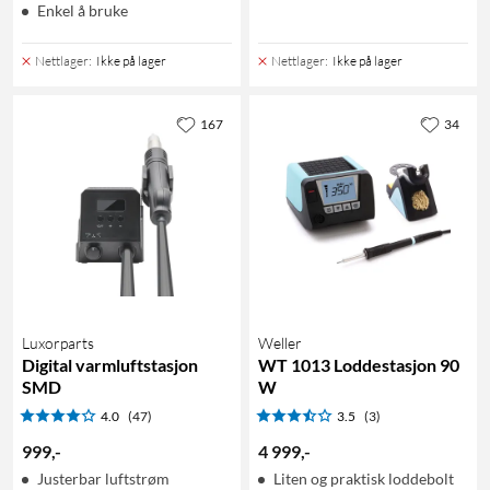
Enkel å bruke
Nettlager
:
Ikke på lager
Nettlager
:
Ikke på lager
167
34
Luxorparts
Weller
Digital varmluftstasjon
WT 1013 Loddestasjon 90
SMD
W
4.0
(47)
3.5
(3)
999
,
-
4 999
,
-
Justerbar luftstrøm
Liten og praktisk loddebolt