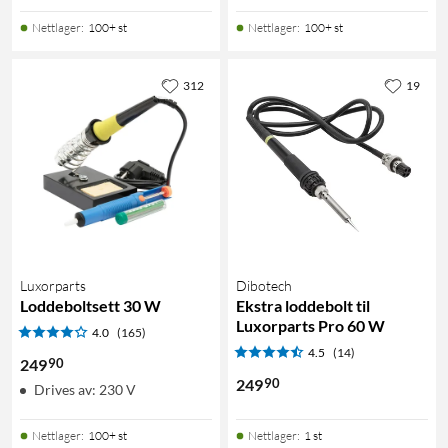
Nettlager
:
100+ st
Nettlager
:
100+ st
312
19
Luxorparts
Dibotech
Loddeboltsett 30 W
Ekstra loddebolt til
Luxorparts Pro 60 W
4.0
(165)
4.5
(14)
90
249
90
249
Drives av: 230 V
Nettlager
:
100+ st
Nettlager
:
1 st