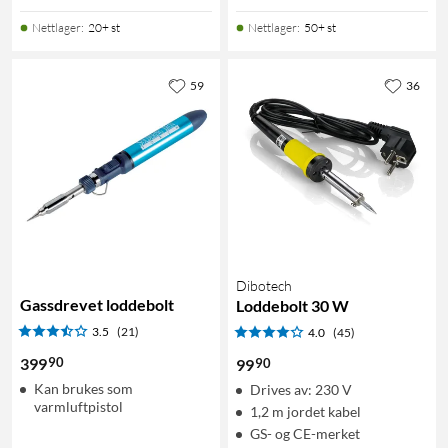
Nettlager
:
20+ st
Nettlager
:
50+ st
59
36
Dibotech
Gassdrevet loddebolt
Loddebolt 30 W
3.5
(21)
4.0
(45)
90
399
90
99
Kan brukes som
Drives av: 230 V
varmluftpistol
1,2 m jordet kabel
GS- og CE-merket