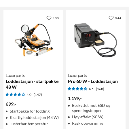
188
433
Luxorparts
Luxorparts
Loddestasjon - startpakke
Pro 60 W - Loddestasjon
48 W
4.5
(168)
4.0
(147)
1 199
,
-
699
,
-
Beskyttet mot ESD og
spenningstopper
Startpakke for lodding
Høy effekt (60 W)
Kraftig loddestasjon (48 W)
Rask oppvarming
Justerbar temperatur