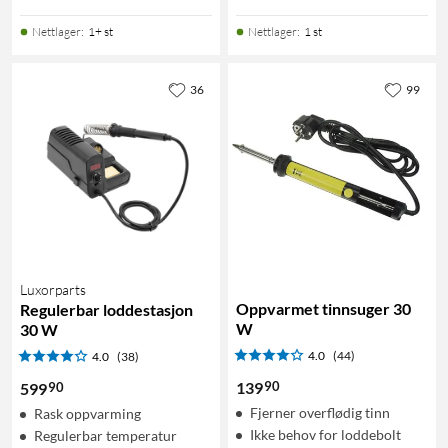
Nettlager
:
1+ st
Nettlager
:
1 st
36
99
Luxorparts
Oppvarmet tinnsuger 30
Regulerbar loddestasjon
W
30 W
4.0
(44)
4.0
(38)
90
139
90
599
Fjerner overflødig tinn
Rask oppvarming
Ikke behov for loddebolt
Regulerbar temperatur