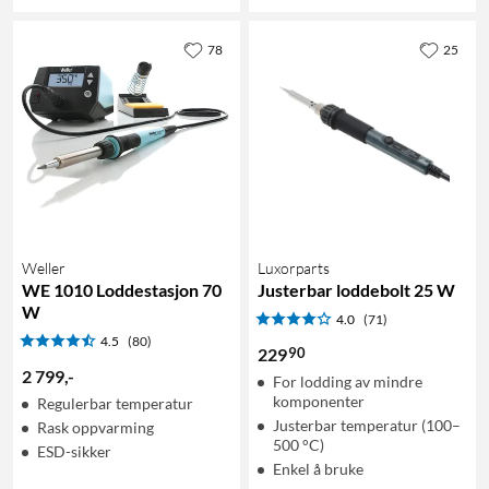
78
25
Weller
Luxorparts
WE 1010 Loddestasjon 70
Justerbar loddebolt 25 W
W
4.0
(71)
4.5
(80)
90
229
2 799
,
-
For lodding av mindre
komponenter
Regulerbar temperatur
Justerbar temperatur (100–
Rask oppvarming
500 °C)
ESD-sikker
Enkel å bruke