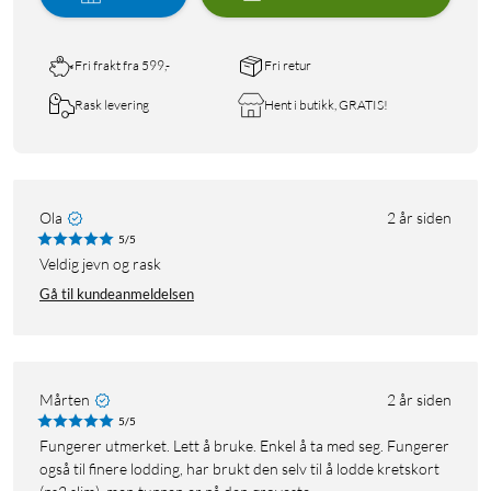
Fri frakt fra 599,-
Fri retur
Rask levering
Hent i butikk, GRATIS!
Ola
2 år siden
5/5
Veldig jevn og rask
Gå til kundeanmeldelsen
Mårten
2 år siden
5/5
Fungerer utmerket. Lett å bruke. Enkel å ta med seg. Fungerer
også til finere lodding, har brukt den selv til å lodde kretskort