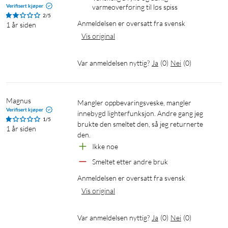
Verifisert kjøper
varmeoverføring til løs spiss
2/5
Anmeldelsen er oversatt fra svensk
1 år siden
Vis original
Var anmeldelsen nyttig?
Ja
(
0
)
Nei
(
0
)
Magnus
Mangler oppbevaringsveske, mangler 
Verifisert kjøper
innebygd lighterfunksjon. Andre gang jeg 
1/5
brukte den smeltet den, så jeg returnerte 
1 år siden
den. 
Ikke noe
Smeltet etter andre bruk
Anmeldelsen er oversatt fra svensk
Vis original
Var anmeldelsen nyttig?
Ja
(
0
)
Nei
(
0
)