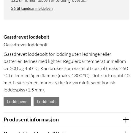
(ps2 slim), men tuppen er på den groveste...
Gå til kundeanmeldelsen
Gassdrevet loddebolt
Gassdrevet loddebolt
Gassdrevet loddebolt for lodding uten ledninger eller
batterier. Tennes med lighter. Regulerbar temperatur mellom
ca. 200 og 450 °C. Kan brukes som varmluftspistol (maks. 450
°C) eller med åpen flamme (maks. 1300 °C). Driftstid: opptil 40
min. Leveres med munnstykke for varmluft samt konisk
loddespiss (1,5 mm).
Loddepenn
Loddebolt
Produsentinformasjon