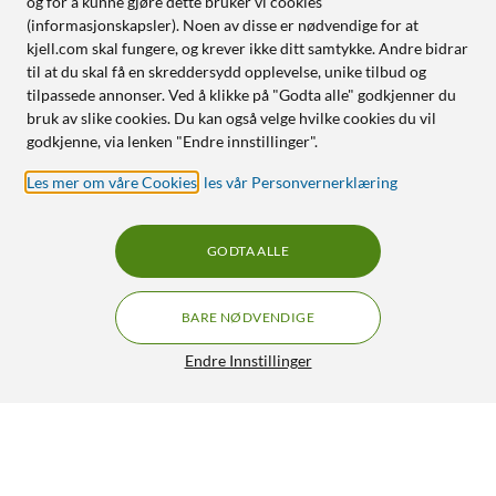
og for å kunne gjøre dette bruker vi cookies
(informasjonskapsler). Noen av disse er nødvendige for at
kjell.com skal fungere, og krever ikke ditt samtykke. Andre bidrar
til at du skal få en skreddersydd opplevelse, unike tilbud og
tilpassede annonser. Ved å klikke på "Godta alle" godkjenner du
bruk av slike cookies. Du kan også velge hvilke cookies du vil
godkjenne, via lenken "Endre innstillinger".
Les mer om våre Cookies
,
les vår Personvernerklæring
GODTA ALLE
BARE NØDVENDIGE
Endre Innstillinger
Gassdrevet loddebolt
399,90
3.5/5
HENT
LEGG I HANDLEKURV