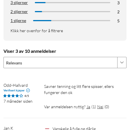
3 stjerner
3
2 stjerner
2
1 stjerne
5
Klikk her ovenfor for å filtrere
Viser 3 av 10 anmeldelser
Relevans
Odd-Hallvard
Savner tenning og litt flere spisser, ellers 
Verifisert kjøper
fungerer den ok
4/5
7 måneder siden
Var anmeldelsen nyttig?
Ja
(
1
)
Nei
(
0
)
Jan K
Vanskelig å fylle og dårlig 