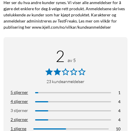
Her ser du hva andre kunder synes. Vi viser alle anmeldelser for å
gjøre det enklere for deg å velge rett produkt. Anmeldelsene skrives
utelukkende av kunder som har kjøpt produktet. Karakterer og
anmeldelser administreres av TestFreaks. Les mer om vilkår for
publisering her www.kjell.com/no/vilkar/kundeanmeldelser
2
av 5
23
kundeanmeldelser
5 stjerner
1
4 stjerner
4
3 stjerner
4
2 stjerner
4
1 stjerne
10