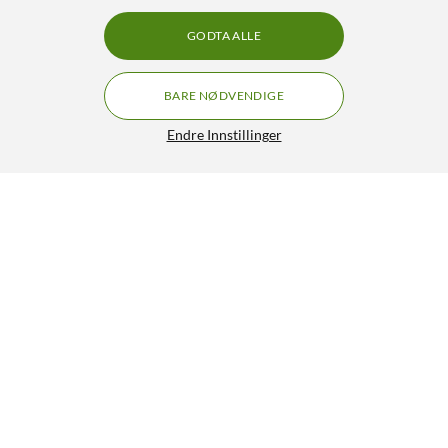
GODTA ALLE
BARE NØDVENDIGE
Endre Innstillinger
CS100 Metalldetektor
799,-
2/5
HENT
LEGG I HANDLEKURV