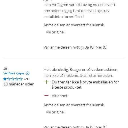
men AirTag-en var slitt av og nøklene var i 
nærheten, og jeg fant dem ved hjelp av 
metalldetektoren. Takk!
Anmeldelsen er oversatt fra svensk
Vis original
Var anmeldelsen nyttig?
Ja
(
0
)
Nei
(
0
)
Jiri
Helt ubrukelig. Reagerer på vaskemaskinen, 
Verifisert kjøper
men ikke på nøklene. Skal returnere den.
1/5
Du trenger ikke å bryte emballasjen for 
10 måneder siden
å teste produktet.
Alt annet
Anmeldelsen er oversatt fra svensk
Vis original
Var anmeldelsen nyttig?
Ja
(
2
)
Nei
(
0
)