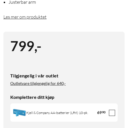
Justerbar arm
Les mer om produktet
799
,
-
Tilgjengelig i vår outlet
Outletvare tilgjengelig for
640,-
Komplettere ditt kjøp
69
90
Kjell & Company AA-batterier (LR6) 10-pk.