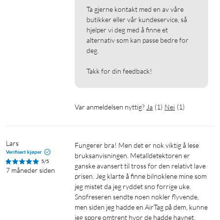
Ta gjerne kontakt med en av våre 
butikker eller vår kundeservice, så 
hjelper vi deg med å finne et 
alternativ som kan passe bedre for 
deg.

Takk for din feedback!
Var anmeldelsen nyttig?
Ja
(
1
)
Nei
(
1
)
Lars
Fungerer bra! Men det er nok viktig å lese 
Verifisert kjøper
bruksanvisningen. Metalldetektoren er 
5/5
ganske avansert til tross for den relativt lave 
7 måneder siden
prisen. Jeg klarte å finne bilnøklene mine som 
jeg mistet da jeg ryddet snø forrige uke. 
Snøfreseren sendte noen nøkler flyvende, 
men siden jeg hadde en AirTag på dem, kunne 
jeg spore omtrent hvor de hadde havnet, 