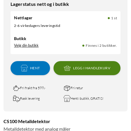
Lagerstatus nett og i butikk
Nettlager
1 st
2-6 virkedagers leveringstid
Butikk
Velg din butikk
Finnes i 2 butikker.
HENT
LEGG I HANDLEKURV
Fri frakt fra 599,-
Fri retur
Rask levering
Hent i butikk, GRATIS!
CS100 Metalldetektor
Metalldetektor med analog måler