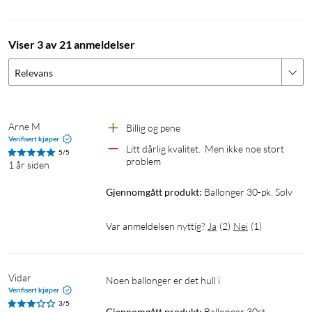
Viser 3 av 21 anmeldelser
Relevans
Arne M
Billig og pene
Verifisert kjøper
Litt dårlig kvalitet.  Men ikke noe stort 
5/5
problem 
1 år siden
Gjennomgått produkt:
Ballonger 30-pk. Sølv
Var anmeldelsen nyttig?
Ja
(
2
)
Nei
(
1
)
Vidar
Noen ballonger er det hull i
Verifisert kjøper
3/5
Gjennomgått produkt:
Ballonger 30st 