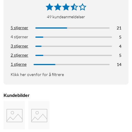
49
kundeanmeldelser
5 stjerner
21
4 stjerner
5
3 stjerner
4
2 stjerner
5
1 stjerne
14
Klikk her ovenfor for å filtrere
Kundebilder