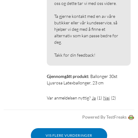
oss og dette tar vi med oss videre.

Ta gjerne kontakt med en av våre 
butikker eller vår kundeservice, så 
hjelper vi deg med å finne et 
alternativ som kan passe bedre for 
deg.

Takk for din feedback!
Gjennomgått produkt:
Ballonger 30st 
Ljusrosa Latexballonger, 23 cm
Var anmeldelsen nyttig?
Ja
(
1
)
Nei
(
2
)
Powered By TestFreaks
VIS FLERE VURDERINGER