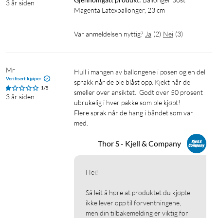
3 år siden
Magenta Latexballonger, 23 cm
Var anmeldelsen nyttig?
Ja
(
2
)
Nei
(
3
)
Mr
Hull i mangen av ballongene i posen og en del 
Verifisert kjøper
sprakk når de ble blåst opp. Kjekt når de 
1/5
smeller over ansiktet.  Godt over 50 prosent 
3 år siden
ubrukelig i hver pakke som ble kjøpt!

Flere sprak når de hang i båndet som var 
med.
Thor S - Kjell & Company
Hei!

Så leit å høre at produktet du kjøpte 
ikke lever opp til forventningene, 
men din tilbakemelding er viktig for 