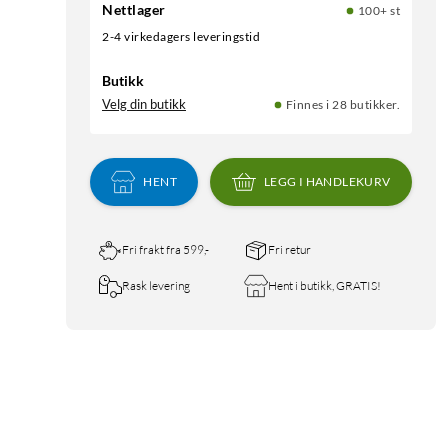
Nettlager
100+ st
2-4 virkedagers leveringstid
Butikk
Velg din butikk
Finnes i 28 butikker.
HENT
LEGG I HANDLEKURV
Fri frakt fra 599,-
Fri retur
Rask levering
Hent i butikk, GRATIS!