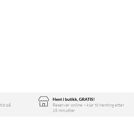
Hent i butikk, GRATIS!
tid på
Reserver online – klar til henting etter
15 minutter