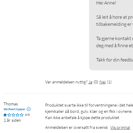
Hei Anne!

Så leit å høre at p
tilbakemelding er vi
Ta gjerne kontakt m
deg med å finne et 
Takk for din feedb
Var anmeldelsen nyttig?
Ja
(
0
)
Nei
(
1
)
Thomas
Produktet svarte ikke til forventningene i det hele tatt, etter aktivering hadde 8 stk 3 gått i stykker og vi hadde selvlysende 
Verifisert kjøper
kjemikalier på bord, gulv, klær og en fikk i øynene. 
1/5
Kan ikke anbefale å kjøpe dette produktet
1 år siden
Anmeldelsen er oversatt fra svensk
Vis original