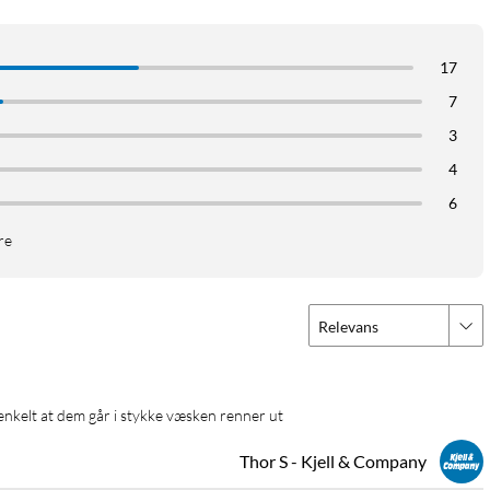
17
7
3
4
6
re
Relevans
t enkelt at dem går i stykke væsken renner ut
Thor S - Kjell & Company