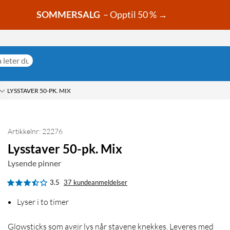
SOMMERSALG
– Opptil 50 % →
LYSSTAVER 50-PK. MIX
Artikkelnr: 22276
Lysstaver 50-pk. Mix
Lysende pinner
3.5
37 kundeanmeldelser
Lyser i to timer
Glowsticks som avgir lys når stavene knekkes. Leveres med