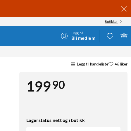
Butikker
Logg på
Bli medlem
Legg til handleliste
46 liker
90
199
Lagerstatus nett og i butikk