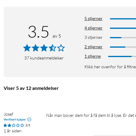
5 stjerner
3.5
4 stjerner
av 5
3 stjerner
2 stjerner
1 stjerne
37
kundeanmeldelser
Klikk her ovenfor for å filtre
Viser 5 av 12 anmeldelser
Josef
Når man bøyer dem for å få dem til å lyse. Er de
Verifisert kjøper
2/5
1 år siden