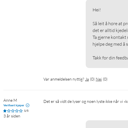
Hei!

Så leit å høre at p
det er alltid kjedeli
Ta gjerne kontakt 
hjelpe deg med å s
Takk for din feedb
Var anmeldelsen nyttig?
Ja
(
0
)
Nei
(
0
)
Anne M
Det er så vidt de lyser og noen lyste ikke når vi «
Verifisert kjøper
1/5
3 år siden