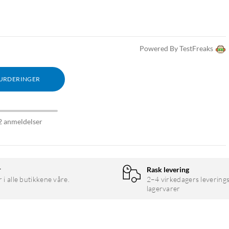
Powered By TestFreaks
VURDERINGER
2 anmeldelser
r
Rask levering
r i alle butikkene våre.
2–4 virkedagers leverings
lagervarer