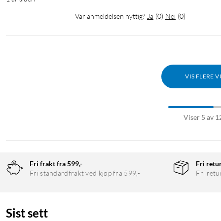
Var anmeldelsen nyttig?
Ja
(
0
)
Nei
(
0
)
VIS FLERE 
Viser 5 av 1
Fri frakt fra 599,-
Fri retu
Fri standardfrakt ved kjøp fra 599,-
Fri retu
Sist sett