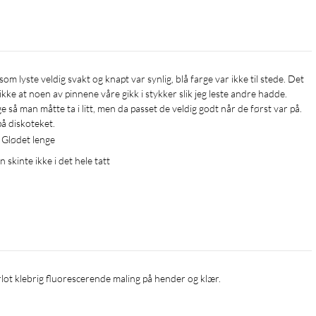
kke at noen av pinnene våre gikk i stykker slik jeg leste andre hadde. 
å man måtte ta i litt, men da passet de veldig godt når de først var på. 
å diskoteket. 
, Glødet lenge
 skinte ikke i det hele tatt
rlot klebrig fluorescerende maling på hender og klær.