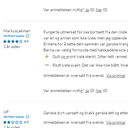
Var anmeldelsen nyttig?
Ja
(
0
)
Nei
(
0
)
MarkusLekman
Fungerte utmerket for oss bortsett fra den røde som lyste veldig svakt og knapt var synlig, blå farge var ikke til stede. Det 
Verifisert kjøper
var en og annen som ikke lyste, men jeg opplevde i
4/5
Ermene for å sette dem sammen var ganske trange s
1 år siden
Barna var veldig fornøyde med halskjedene sine p
Gult og grønt lyste sterkt, Sitter tett i ermet
Rødt lyste svakt, Det var ikke noe blått, Noen
Anmeldelsen er oversatt fra svensk
Vis original
Var anmeldelsen nyttig?
Ja
(
0
)
Nei
(
0
)
Ulf
ganske dyrt uansett og brakk ganske lett og ette
Verifisert kjøper
Anmeldelsen er oversatt fra svensk
Vis original
2/5
1 år siden