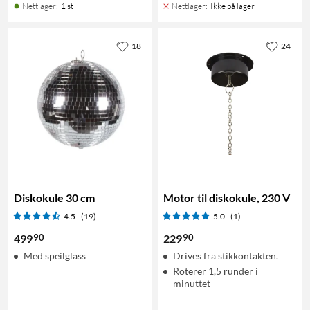
Nettlager
:
1 st
Nettlager
:
Ikke på lager
18
24
Diskokule 30 cm
Motor til diskokule, 230 V
4.5
(19)
5.0
(1)
90
90
499
229
Med speilglass
Drives fra stikkontakten.
Roterer 1,5 runder i
minuttet