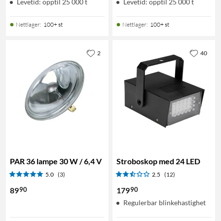
Levetid: opptil 25 000 t
Levetid: opptil 25 000 t
Nettlager
:
100+ st
Nettlager
:
100+ st
2
40
PAR 36 lampe 30 W / 6,4 V
Stroboskop med 24 LED
5.0
(3)
2.5
(12)
90
90
89
179
Regulerbar blinkehastighet