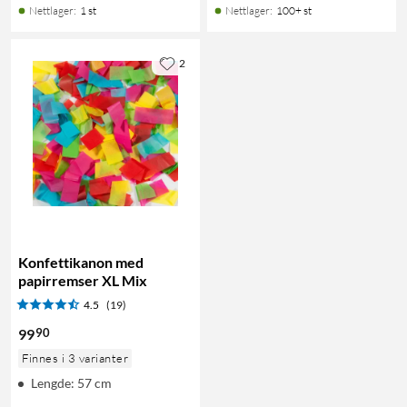
Nettlager
:
1 st
Nettlager
:
100+ st
2
Konfettikanon med
papirremser XL Mix
4.5
(19)
90
99
Finnes i 3 varianter
Lengde: 57 cm