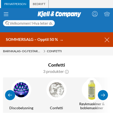
PRIVATPERSON
BEDRIFT
SOMMERSALG – Opptil 50 %
→
BARNKALAS- OG FESTARTIKLER
CONFETTI
Confetti
3 produkter
Røykmaskiner &
Discobelysning
Confetti
boblemaskiner