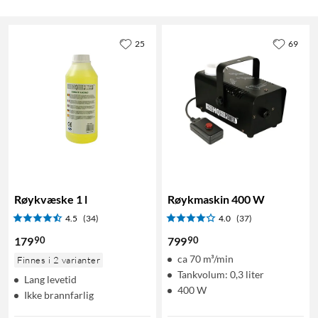
25
69
Røykvæske 1 l
Røykmaskin 400 W
4.5
(34)
4.0
(37)
90
90
179
799
ca 70 m³/min
Finnes i 2 varianter
Tankvolum: 0,3 liter
Lang levetid
400 W
Ikke brannfarlig