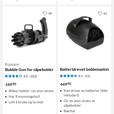
49
22
Rubicson
Batteridrevet boblemaskin
Bubble Gun for såpebobler
4.5
(21)
4.0
(322)
90
449
90
149
Kan drives av batterier (ikke
Blåser bobler i en jevn strøm
inkludert)
Har 8 munningshull
Gir en jevn strøm av
Lett å bruke og ta med
såpebobler
Bærbar