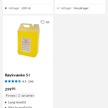
Nettlager
:
100+ st
Nettlager
:
Ikke på lager
10
Røykvæske 5 l
4.5
(34)
90
299
Finnes i 2 varianter
Lang levetid
Ikke brannfarlig