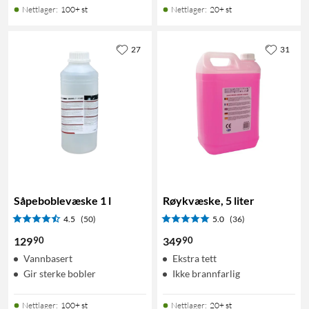
Nettlager
:
100+ st
Nettlager
:
20+ st
27
31
Såpeboblevæske 1 l
Røykvæske, 5 liter
4.5
(50)
5.0
(36)
90
90
129
349
Vannbasert
Ekstra tett
Gir sterke bobler
Ikke brannfarlig
Nettlager
:
100+ st
Nettlager
:
20+ st