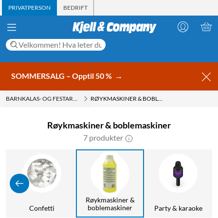
PRIVATPERSON
BEDRIFT
SOMMERSALG – Opptil 50 %
→
BARNKALAS- OG FESTARTIKLER
RØYKMASKINER & BOBLEMASKINER
Røykmaskiner & boblemaskiner
7 produkter
Røykmaskiner &
boblemaskiner
Confetti
Party & karaoke