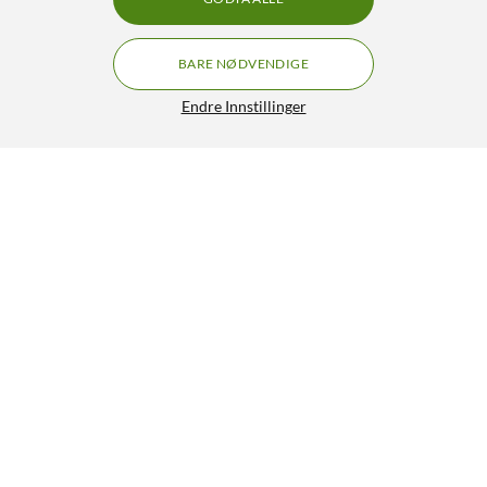
BARE NØDVENDIGE
Endre Innstillinger
PAR 36 lampe 30 W / 6,4 V
89,90
5/5
HENT
LEGG I HANDLEKURV
Lignende produkter