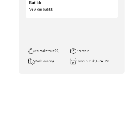
Butikk
Velg din butikk
Fri frakt fra 599,-
Fri retur
Rask levering
Hent i butikk, GRATIS!