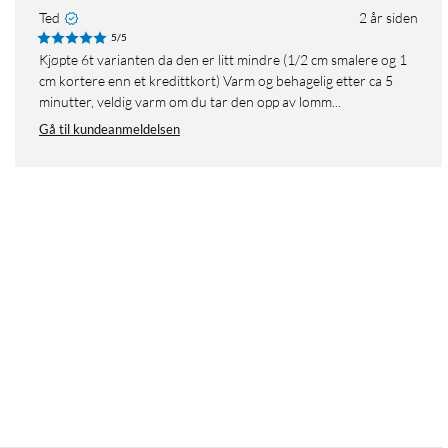
Ted
2 år siden
5/5
Kjøpte 6t varianten da den er litt mindre (1/2 cm smalere og 1
cm kortere enn et kredittkort) Varm og behagelig etter ca 5
minutter, veldig varm om du tar den opp av lomm...
Gå til kundeanmeldelsen