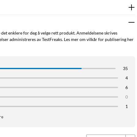
e det enklere for deg å velge rett produkt. Anmeldelsene skrives
ser administreres av TestFreaks. Les mer om vilkår for publisering her
35
4
6
0
1
re