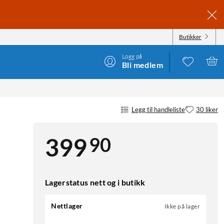
Butikker
Logg på
Bli medlem
Legg til handleliste
30 liker
90
399
Lagerstatus nett og i butikk
Nettlager
Ikke på lager