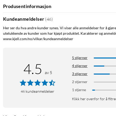
Produsentinformasjon
Kundeanmeldelser
(
46
)
Her ser du hva andre kunder synes. Vi viser alle anmeldelser for å gjør
utelukkende av kunder som har kjøpt produktet. Karakterer og anmeldel
www.kjell.com/no/vilkar/kundeanmeldelser
5 stjerner
4.5
4 stjerner
av 5
3 stjerner
2 stjerner
1 stjerne
46
kundeanmeldelser
Klikk her ovenfor for å filtre