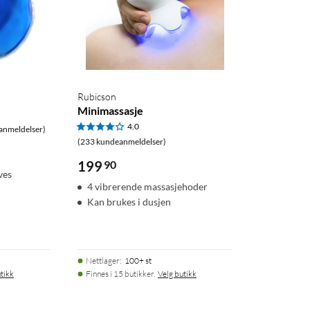
Rubicson
Minimassasje
4.0
anmeldelser)
(233 kundeanmeldelser)
199
90
ves
4 vibrerende massasjehoder
Kan brukes i dusjen
Nettlager
:
100+ st
tikk
Finnes i 15 butikker.
Velg butikk