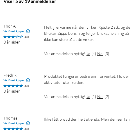
Viser 5 av 19 anmeldelser
Thor A
Helt grei varme når den virker. Kjøpte 2 stk. og den ene virker dårlig. Slukker etter 1/2 time. Vet ikke hvorfor det skjer. 
Verifisert kjøper
Bruker Zippo bensin og følger bruksanvisning på 
3/5
ikke kan stole på at de virker. 
3 år siden
Var anmeldelsen nyttig?
Ja
(
4
)
Nei
(
3
)
Fredrik
Produktet fungerer bedre enn forventet. Holder god varme i minst 12 timer. Kan anbefales til alle som driver med 
Verifisert kjøper
aktiviteter ute i kulden. 
5/5
3 år siden
Var anmeldelsen nyttig?
Ja
(
1
)
Nei
(
2
)
Thomas
Ikke fått prøvd den helt ut enda. Men den ser fant
Verifisert kjøper
5/5