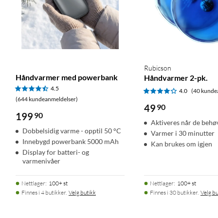
Rubicson
Håndvarmer med powerbank
Håndvarmer 2-pk.
4.5
4.0
(40 kunde
(644 kundeanmeldelser)
49
90
199
90
Aktiveres når de behø
Dobbelsidig varme - opptil 50 °C
Varmer i 30 minutter
Innebygd powerbank 5000 mAh
Kan brukes om igjen
Display for batteri- og
varmenivåer
Nettlager
:
100+ st
Nettlager
:
100+ st
Finnes i 4 butikker.
Velg butikk
Finnes i 30 butikker.
Velg bu