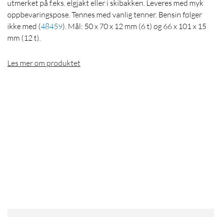
utmerket på f.eks. elgjakt eller i skibakken. Leveres med myk
oppbevaringspose. Tennes med vanlig tenner. Bensin følger
ikke med
(
48459
)
. Mål: 50 x 70 x 12 mm (6 t) og 66 x 101 x 15
mm (12 t).
Les mer om produktet