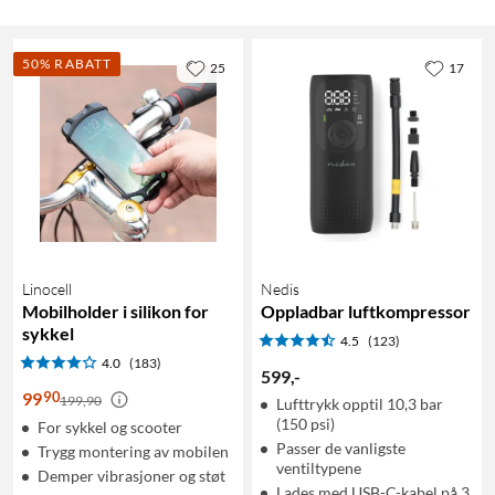
50% RABATT
25
17
Linocell
Nedis
Mobilholder i silikon for
Oppladbar luftkompressor
sykkel
4.5
(123)
4.0
(183)
599
,
-
90
99
199,90
Lufttrykk opptil 10,3 bar
(150 psi)
For sykkel og scooter
Passer de vanligste
Trygg montering av mobilen
ventiltypene
Demper vibrasjoner og støt
Lades med USB-C-kabel på 3