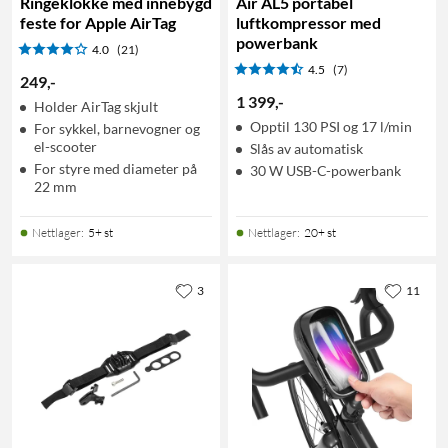
Ringeklokke med innebygd
Air AL5 portabel
feste for Apple AirTag
luftkompressor med
powerbank
4.0
(21)
4.5
(7)
249
,
-
1 399
,
-
Holder AirTag skjult
Opptil 130 PSI og 17 l/min
For sykkel, barnevogner og
el-scooter
Slås av automatisk
For styre med diameter på
30 W USB-C-powerbank
22 mm
Nettlager
:
5+ st
Nettlager
:
20+ st
3
11