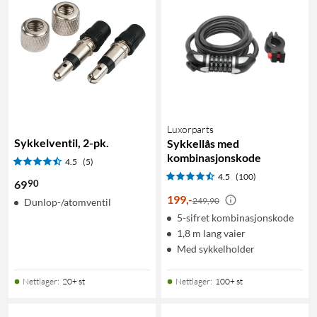
Luxorparts
Sykkelventil, 2-pk.
Sykkellås med
kombinasjonskode
4.5
(5)
4.5
(100)
90
69
199
,
-
249,90
Dunlop-/atomventil
5-sifret kombinasjonskode
1,8 m lang vaier
Med sykkelholder
Nettlager
:
20+ st
Nettlager
:
100+ st