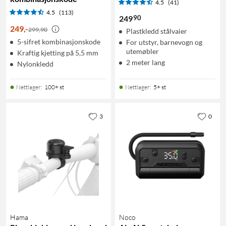
4.5
(41)
4.5
(113)
90
249
249
,
-
299,90
Plastkledd stålvaier
5-sifret kombinasjonskode
For utstyr, barnevogn og
utemøbler
Kraftig kjetting på 5,5 mm
2 meter lang
Nylonkledd
Nettlager
:
100+ st
Nettlager
:
5+ st
3
0
Hama
Noco