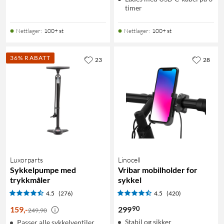
timer
Nettlager
:
100+ st
Nettlager
:
100+ st
36% RABATT
23
28
Luxorparts
Linocell
Sykkelpumpe med
Vribar mobilholder for
trykkmåler
sykkel
4.5
(276)
4.5
(420)
90
159
,
-
299
249,90
Stabil og sikker
Passer alle sykkelventiler