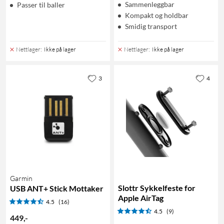
Sammenleggbar
Passer til baller
Kompakt og holdbar
Smidig transport
Nettlager
:
Ikke på lager
Nettlager
:
Ikke på lager
3
4
Garmin
Slottr Sykkelfeste for
USB ANT+ Stick Mottaker
Apple AirTag
4.5
(16)
4.5
(9)
449
,
-