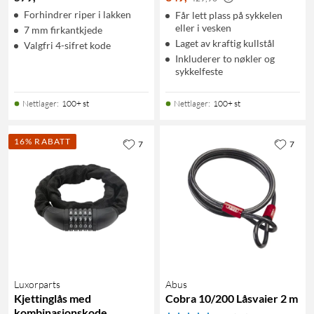
Forhindrer riper i lakken
Får lett plass på sykkelen
eller i vesken
7 mm firkantkjede
Laget av kraftig kullstål
Valgfri 4-sifret kode
Inkluderer to nøkler og
sykkelfeste
Nettlager
:
100+ st
Nettlager
:
100+ st
16% RABATT
7
7
Luxorparts
Abus
Kjettinglås med
Cobra 10/200 Låsvaier 2 m
kombinasjonskode