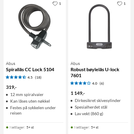
1
1
Abus
Abus
Spirallås CC Lock 5104
Robust bøylelås U-lock
7601
4.5
(18)
4.0
(6)
319
,
-
1 149
,
-
12 mm spiralvaier
Dirkesikret skivesylinder
Kan låses uten nøkkel
Spesialherdet stål
Festes på sykkelen under
reisen
Lav vekt (860 g)
Nettlager
:
5+ st
Nettlager
:
5+ st