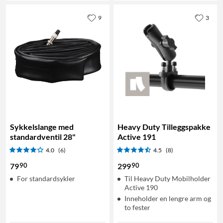
9
3
Sykkelslange med
Heavy Duty Tilleggspakke
standardventil 28"
Active 191
4.0
(6)
4.5
(8)
90
90
79
299
For standardsykler
Til Heavy Duty Mobilholder
Active 190
Inneholder en lengre arm og
to fester