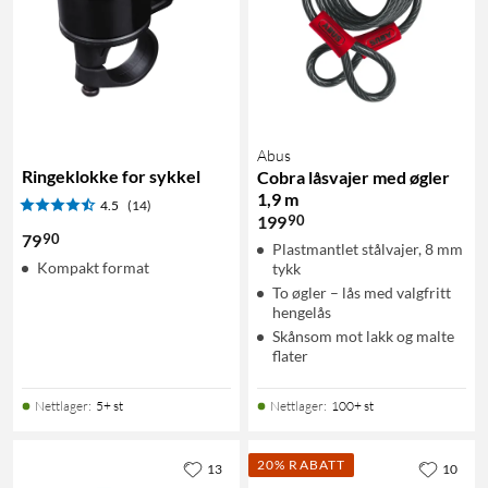
Abus
Ringeklokke for sykkel
Cobra låsvajer med øgler
1,9 m
4.5
(14)
90
199
90
79
Plastmantlet stålvajer, 8 mm
Kompakt format
tykk
To øgler – lås med valgfritt
hengelås
Skånsom mot lakk og malte
flater
Nettlager
:
5+ st
Nettlager
:
100+ st
20% RABATT
13
10