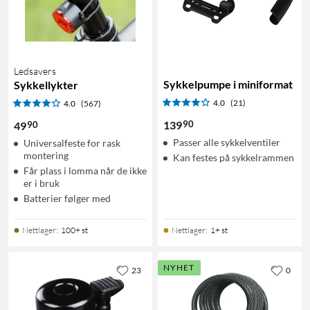
Ledsavers
Sykkelpumpe i miniformat
Sykkellykter
4.0
(21)
4.0
(567)
90
139
90
49
Passer alle sykkelventiler
Universalfeste for rask
montering
Kan festes på sykkelrammen
Får plass i lomma når de ikke
er i bruk
Batterier følger med
Nettlager
:
100+ st
Nettlager
:
1+ st
NYHET
23
0