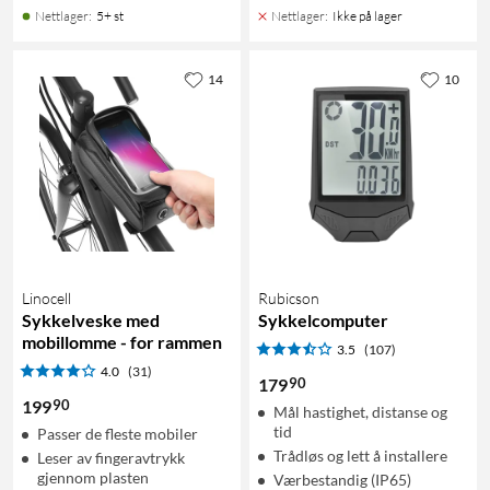
Nettlager
:
5+ st
Nettlager
:
Ikke på lager
14
10
Linocell
Rubicson
Sykkelveske med
Sykkelcomputer
mobillomme - for rammen
3.5
(107)
4.0
(31)
90
179
90
199
Mål hastighet, distanse og
tid
Passer de fleste mobiler
Trådløs og lett å installere
Leser av fingeravtrykk
gjennom plasten
Værbestandig (IP65)