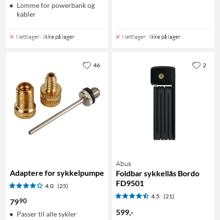
Lomme for powerbank og
kabler
Nettlager
:
Ikke på lager
Nettlager
:
Ikke på lager
46
2
Abus
Adaptere for sykkelpumpe
Foldbar sykkellås Bordo
FD9501
4.0
(25)
4.5
(21)
90
79
599
,
-
Passer til alle sykler