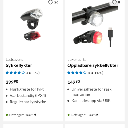
26
8
Ledsavers
Luxorparts
Sykkellykter
Oppladbare sykkellykter
4.0
(62)
4.0
(160)
90
90
299
149
Hurtigfeste for lykt
Universalfeste for rask
montering
Værbestandig (IPX4)
Kan lades opp via USB
Regulerbar lysstyrke
Nettlager
:
100+ st
Nettlager
:
100+ st