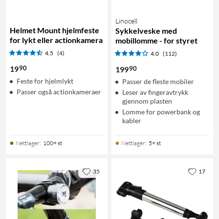
Linocell
Helmet Mount hjelmfeste
Sykkelveske med
for lykt eller actionkamera
mobillomme - for styret
4.5
(4)
4.0
(112)
90
19
90
199
Feste for hjelmlykt
Passer de fleste mobiler
Passer også actionkameraer
Leser av fingeravtrykk
gjennom plasten
Lomme for powerbank og
kabler
Nettlager
:
100+ st
Nettlager
:
5+ st
35
17