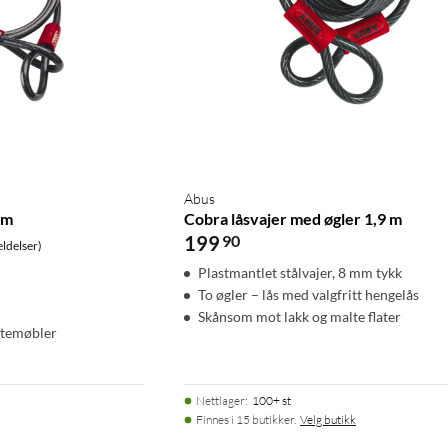
Abus
 m
Cobra låsvajer med øgler 1,9 m
199
90
ldelser)
Plastmantlet stålvajer, 8 mm tykk
To øgler – lås med valgfritt hengelås
Skånsom mot lakk og malte flater
utemøbler
Nettlager
:
100+ st
Finnes i 15 butikker.
Velg butikk