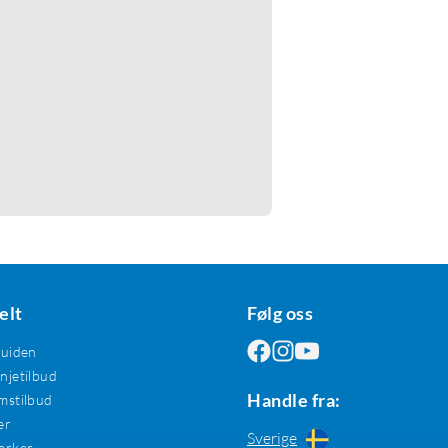
elt
Følg oss
guiden
jetilbud
Handle fra:
mstilbud
er
Sverige
erker