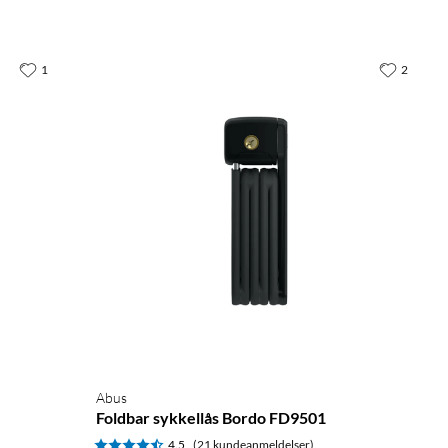
1
2
Abus
Foldbar sykkellås Bordo FD9501
4.5
(21 kundeanmeldelser)