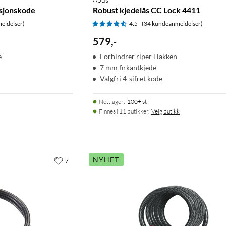
asjonskode
Robust kjedelås CC Lock 4411
eldelser)
4.5
(34 kundeanmeldelser)
579
,
-
e
Forhindrer riper i lakken
7 mm firkantkjede
Valgfri 4-sifret kode
Nettlager
:
100+ st
Finnes i 11 butikker.
Velg butikk
NYHET
7