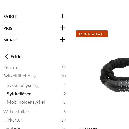
FARGE
PRIS
16% RABATT
MERKE
Fritid
Droner
24
Sykkeltil
behør
30
Sykkelbelysning
4
Sykkellåser
9
Mobilholder sykkel
5
Walkie talkie
6
Kikkerter
19
Lightere
8
Luxorparts