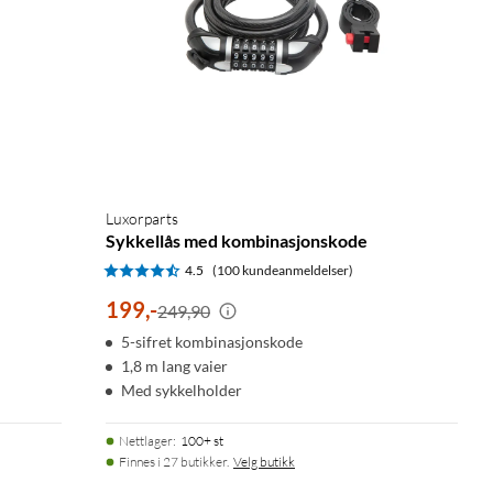
Luxorparts
Sykkellås med kombinasjonskode
4.5
(100 kundeanmeldelser)
199
,
-
249,90
5-sifret kombinasjonskode
1,8 m lang vaier
Med sykkelholder
Nettlager
:
100+ st
Finnes i 27 butikker.
Velg butikk