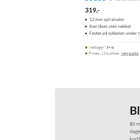
319
,
-
12 mm spiralvaier
Kan låses uten nøkkel
Festes på sykkelen under 
Nettlager
:
5+ st
Finnes i 13 butikker.
Velg butikk
B
Bli 
dage
kort