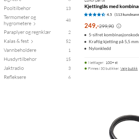
Kjettinglås med kombin
Pooltilbehør
13
4.5
(113 kundeanm
Termometer og
48
hygrom
etere
249
,
-
299,90
Paraplyer og regnklær
2
5-sifret kombinasjonskod
Kalas &
fest
52
Kraftig kjetting på 5,5 mm
Nylonkledd
Vannbeholdere
1
Husdyrtilbehør
15
Nettlager
:
100+ st
Jaktradio
3
Finnes i 30 butikker.
Velg butikk
Refleksere
6