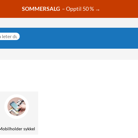
SOMMERSALG
– Opptil 50 % →
Mobilholder sykkel