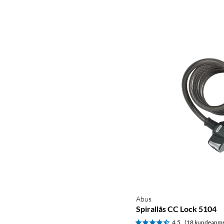
Abus
Spirallås CC Lock 5104
4.5
(18 kundeanme