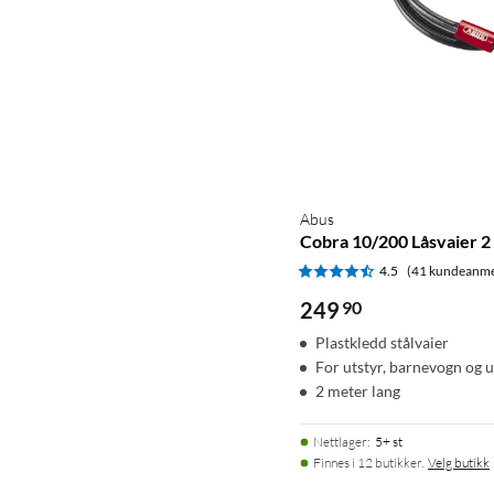
Abus
Cobra 10/200 Låsvaier 2
4.5
(41 kundeanme
249
90
Plastkledd stålvaier
For utstyr, barnevogn og 
2 meter lang
Nettlager
:
5+ st
Finnes i 12 butikker.
Velg butikk