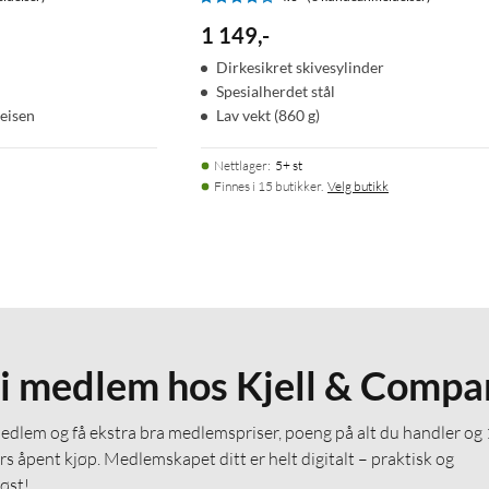
1 149
,
-
Dirkesikret skivesylinder
Spesialherdet stål
reisen
Lav vekt (860 g)
Nettlager
:
5+ st
Finnes i 15 butikker.
Velg butikk
li medlem hos Kjell & Compa
medlem og få ekstra bra medlemspriser, poeng på alt du handler og
rs åpent kjøp. Medlemskapet ditt er helt digitalt – praktisk og
løst!