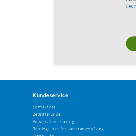
Les 
Kundeservice
Kontakt oss
Bedriftskunde
Personvernerklæring
Retningslinjer for kameraovervåking
Kjøpsvilkår