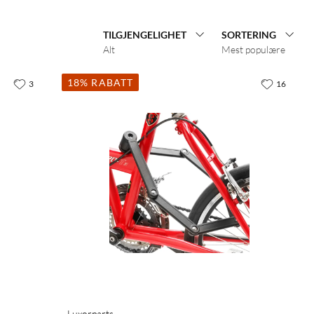
TILGJENGELIGHET
SORTERING
Alt
Mest populære
18% RABATT
3
16
Luxorparts