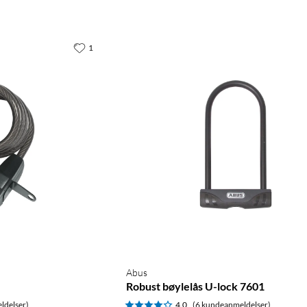
1
Abus
Robust bøylelås U-lock 7601
ldelser)
4.0
(6 kundeanmeldelser)