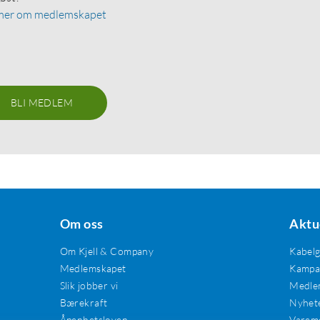
mer om medlemskapet
BLI MEDLEM
Om oss
Aktu
Om Kjell & Company
Kabel
Medlemskapet
Kampan
Slik jobber vi
Medle
Bærekraft
Nyhet
Åpenhetsloven
Varem