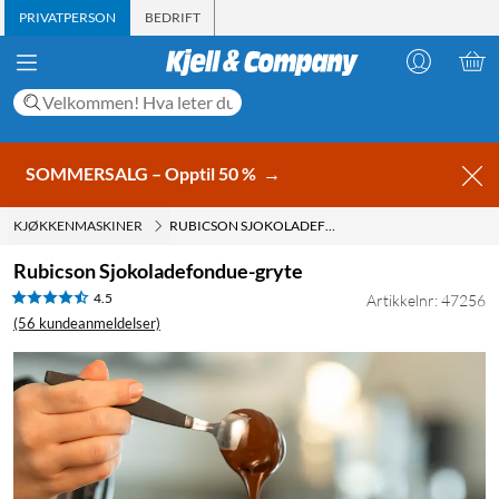
PRIVATPERSON
BEDRIFT
SOMMERSALG – Opptil 50 %
→
KJØKKENMASKINER
RUBICSON SJOKOLADEFONDUE-GRYTE
Rubicson Sjokoladefondue-gryte
4.5
Artikkelnr: 47256
(56 kundeanmeldelser)