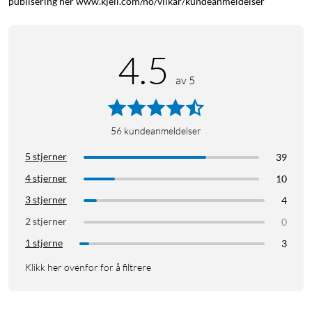
publisering her www.kjell.com/no/vilkar/kundeanmeldelser
4.5
av 5
56
kundeanmeldelser
5 stjerner
39
4 stjerner
10
3 stjerner
4
2 stjerner
0
1 stjerne
3
Klikk her ovenfor for å filtrere