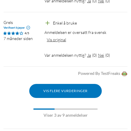
Var anmeldelsen nyttig?
Ja
(
0
)
Nei
(
0
)
Grels
Enkel å bruke
Verifisert kjøper
Anmeldelsen er oversatt fra svensk
4/5
7 måneder siden
Vis original
Var anmeldelsen nyttig?
Ja
(
0
)
Nei
(
0
)
Powered By TestFreaks
VIS FLERE VURDERINGER
Viser 3 av 9 anmeldelser