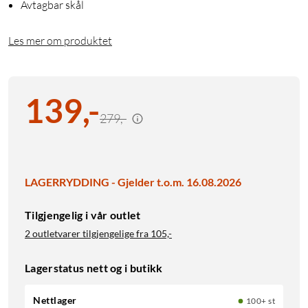
Avtagbar skål
Les mer om produktet
139
,
-
279,-
LAGERRYDDING - Gjelder t.o.m. 16.08.2026
Tilgjengelig i vår outlet
2 outletvarer tilgjengelige fra
105,-
Lagerstatus nett og i butikk
Nettlager
100+ st