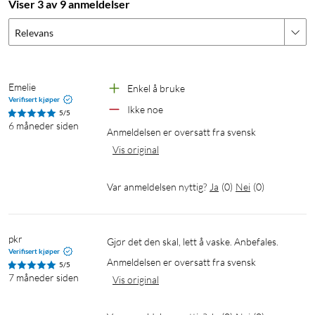
Viser 3 av 9 anmeldelser
Relevans
Emelie
Enkel å bruke
Verifisert kjøper
Ikke noe
5/5
6 måneder siden
Anmeldelsen er oversatt fra svensk
Vis original
Var anmeldelsen nyttig?
Ja
(
0
)
Nei
(
0
)
pkr
Gjør det den skal, lett å vaske. Anbefales.
Verifisert kjøper
Anmeldelsen er oversatt fra svensk
5/5
7 måneder siden
Vis original