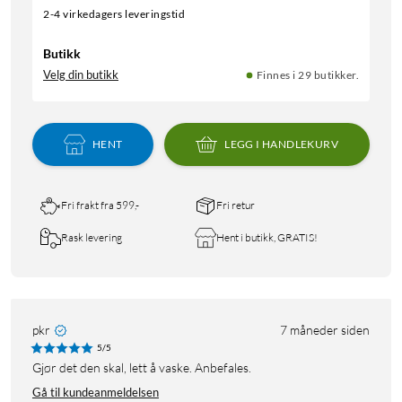
2-4 virkedagers leveringstid
Butikk
Velg din butikk
Finnes i 29 butikker.
HENT
LEGG I HANDLEKURV
Fri frakt fra 599,-
Fri retur
Rask levering
Hent i butikk, GRATIS!
pkr
7 måneder siden
5/5
Gjør det den skal, lett å vaske. Anbefales.
Gå til kundeanmeldelsen