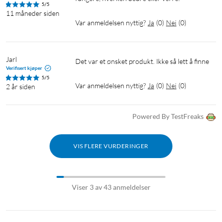
5/5
11 måneder siden
Var anmeldelsen nyttig?
Ja
(
0
)
Nei
(
0
)
Jarl
Det var et ønsket produkt. Ikke så lett å finne
Verifisert kjøper
5/5
Var anmeldelsen nyttig?
Ja
(
0
)
Nei
(
0
)
2 år siden
Powered By TestFreaks
VIS FLERE VURDERINGER
Viser 3 av 43 anmeldelser