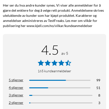
Her ser du hva andre kunder synes. Vi viser alle anmeldelser for å
gjøre det enklere for deg å velge rett produkt. Anmeldelsene skrives
utelukkende av kunder som har kjøpt produktet. Karakterer og
anmeldelser administreres av TestFreaks. Les mer om vilkår for
publisering her www.kjell.com/no/vilkar/kundeanmeldelser
4.5
av 5
165
kundeanmeldelser
5 stjerner
99
4 stjerner
51
3 stjerner
8
2 stjerner
3