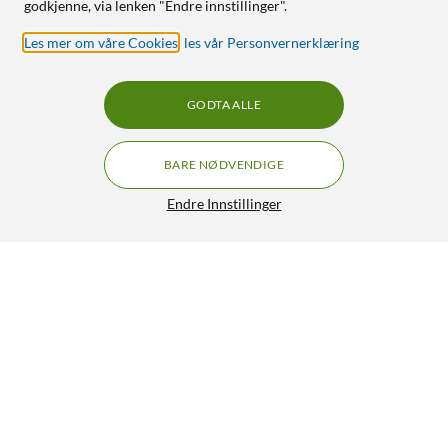
godkjenne, via lenken "Endre innstillinger".
Les mer om våre Cookies
,
les vår Personvernerklæring
GODTA ALLE
BARE NØDVENDIGE
Endre Innstillinger
Aktivt kullfilter for kjøkkenvifte 360 g/m²
199,90
4.5/5
HENT
LEGG I HANDLEKURV