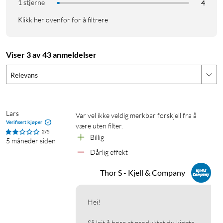
1 stjerne
4
Klikk her ovenfor for å filtrere
Viser 3 av 43 anmeldelser
Relevans
Lars
Var vel ikke veldig merkbar forskjell fra å 
Verifisert kjøper
være uten filter. 
2/5
Billig
5 måneder siden
Dårlig effekt
Thor S - Kjell & Company
Hei!

Så leit å høre at produktet du kjøpte 