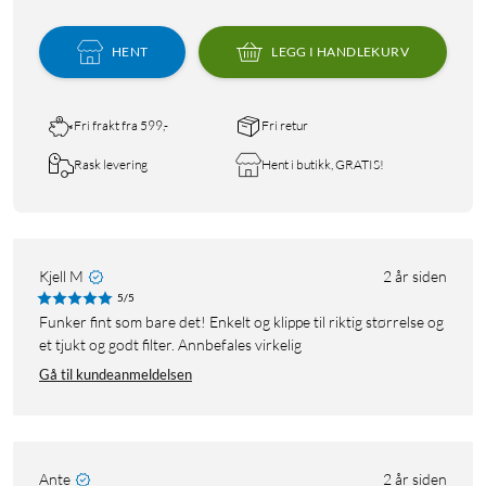
HENT
LEGG I HANDLEKURV
Fri frakt fra 599,-
Fri retur
Rask levering
Hent i butikk, GRATIS!
Kjell M
2 år siden
5/5
Funker fint som bare det! Enkelt og klippe til riktig størrelse og
et tjukt og godt filter. Annbefales virkelig
Gå til kundeanmeldelsen
Ante
2 år siden