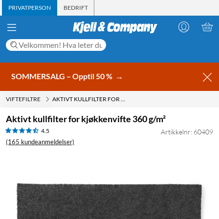
PRIVATPERSON
BEDRIFT
SOMMERSALG – Opptil 50 %
→
VIFTEFILTRE
AKTIVT KULLFILTER FOR KJØKKENVIFTE 360 G/M²
Aktivt kullfilter for kjøkkenvifte 360 g/m²
4.5
Artikkelnr: 60409
(165 kundeanmeldelser)