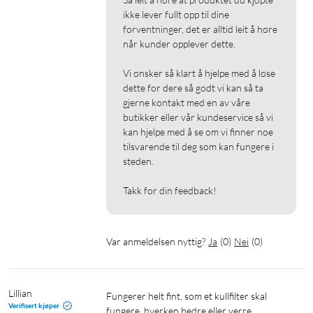
ikke lever fullt opp til dine 
forventninger, det er alltid leit å høre 
når kunder opplever dette.

Vi ønsker så klart å hjelpe med å løse 
dette for dere så godt vi kan så ta 
gjerne kontakt med en av våre 
butikker eller vår kundeservice så vi 
kan hjelpe med å se om vi finner noe 
tilsvarende til deg som kan fungere i 
steden.

Takk for din feedback!
Var anmeldelsen nyttig?
Ja
(
0
)
Nei
(
0
)
Lillian
Fungerer helt fint, som et kullfilter skal 
Verifisert kjøper
fungere, hverken bedre eller verre. 