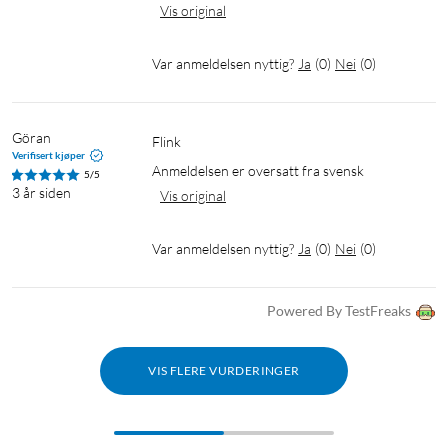
Vis original
Var anmeldelsen nyttig?
Ja
(
0
)
Nei
(
0
)
Göran
Flink
Verifisert kjøper
Anmeldelsen er oversatt fra svensk
5/5
3 år siden
Vis original
Var anmeldelsen nyttig?
Ja
(
0
)
Nei
(
0
)
Powered By TestFreaks
VIS FLERE VURDERINGER