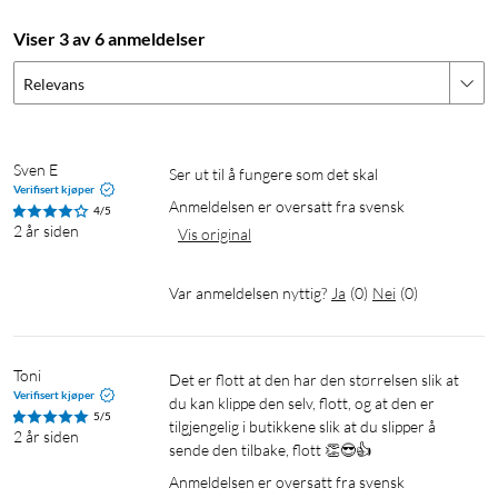
Viser 3 av 6 anmeldelser
Relevans
Sven E
Ser ut til å fungere som det skal
Verifisert kjøper
Anmeldelsen er oversatt fra svensk
4/5
2 år siden
Vis original
Var anmeldelsen nyttig?
Ja
(
0
)
Nei
(
0
)
Toni
Det er flott at den har den størrelsen slik at 
Verifisert kjøper
du kan klippe den selv, flott, og at den er 
5/5
tilgjengelig i butikkene slik at du slipper å 
2 år siden
sende den tilbake, flott 👏😎👍
Anmeldelsen er oversatt fra svensk