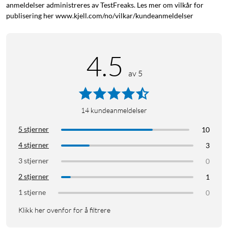
anmeldelser administreres av TestFreaks. Les mer om vilkår for
publisering her www.kjell.com/no/vilkar/kundeanmeldelser
4.5
av 5
14
kundeanmeldelser
5 stjerner
10
4 stjerner
3
3 stjerner
0
2 stjerner
1
1 stjerne
0
Klikk her ovenfor for å filtrere