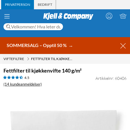
PRIVATPERSON
BEDRIFT
SOMMERSALG – Opptil 50 %
→
VIFTEFILTRE
FETTFILTER TIL KJØKKENVIFTE 140 G/M²
Fettfilter til kjøkkenvifte 140 g/m²
4.5
Artikkelnr: 60406
(14 kundeanmeldelser)