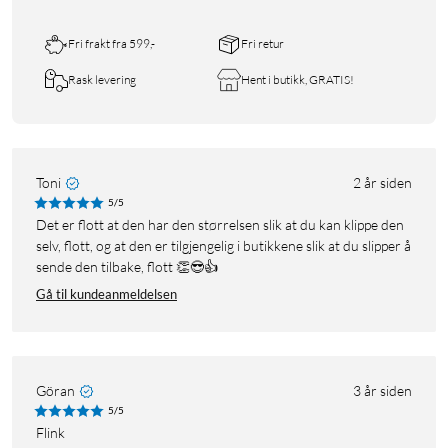
Fri frakt fra 599,-
Fri retur
Rask levering
Hent i butikk, GRATIS!
Toni
2 år siden
5/5
Det er flott at den har den størrelsen slik at du kan klippe den
selv, flott, og at den er tilgjengelig i butikkene slik at du slipper å
sende den tilbake, flott 👏😎👍
Gå til kundeanmeldelsen
Göran
3 år siden
5/5
Flink