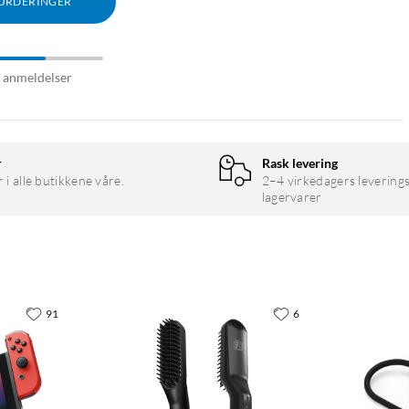
VURDERINGER
7 anmeldelser
r
Rask levering
r i alle butikkene våre.
2–4 virkedagers leverings
lagervarer
91
6