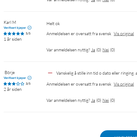
Karl M
Helt ok 
Verifisert kjøper
Anmeldelsen er oversatt fra svensk
Vis original
5/5
1 år siden
Var anmeldelsen nyttig?
Ja
(
0
)
Nei
(
0
)
 Börje
Vanskelig å stille inn tid o dato eller ringin
Verifisert kjøper
Anmeldelsen er oversatt fra svensk
Vis original
3/5
2 år siden
Var anmeldelsen nyttig?
Ja
(
0
)
Nei
(
0
)