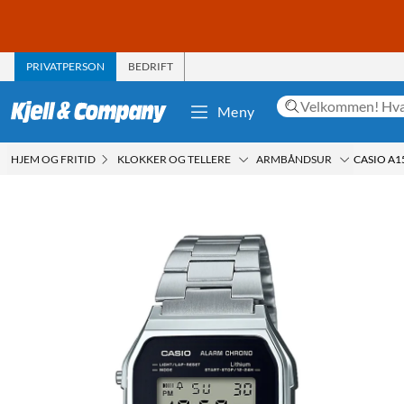
PRIVATPERSON
BEDRIFT
Meny
HJEM OG FRITID
KLOKKER OG TELLERE
ARMBÅNDSUR
CASIO A