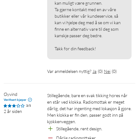
kan muligt være grunnen.

Ta gjerne kontakt med en av våre 
butikker eller vår kundeservice, så 
kan vi hjelpe deg med å se om vi kan 
finne en alternativ vare til deg som 
kanskje passer deg bedre.

Takk for din feedback!
Var anmeldelsen nyttig?
Ja
(
0
)
Nei
(
0
)
Øyvind
Stillegående, bare en svak tikking høres når 
Verifisert kjøper
en står ved klokka. Radiomottak er meget 
3/5
dårlig, det har ingenting med lokasjon å gjøre.

2 år siden
Men klokka er fin den, passer godt inn på 
kjøkkenveggen.
Stillegående, rent design.
Dårlig radiomottaker