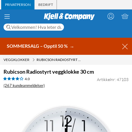
PRIVATPERSON
BEDRIFT
SOMMERSALG – Opptil 50 %
→
VEGGKLOKKER
RUBICSON RADIOSTYRT VEGGKLOKKE 30 CM
Rubicson Radiostyrt veggklokke 30 cm
4.0
Artikkelnr: 47103
(267 kundeanmeldelser)