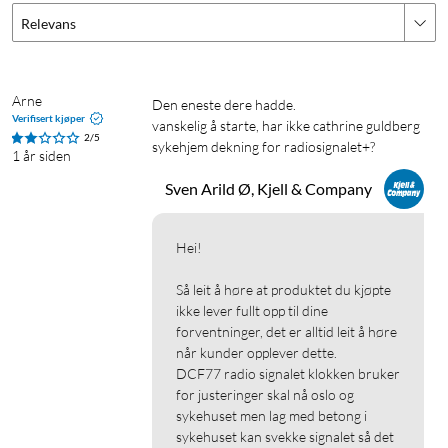
Relevans
Arne
den eneste dere hadde.

Verifisert kjøper
vanskelig å starte, har ikke cathrine guldberg 
2/5
sykehjem dekning for radiosignalet+?
1 år siden
Sven Arild Ø, Kjell & Company
Hei!

Så leit å høre at produktet du kjøpte 
ikke lever fullt opp til dine 
forventninger, det er alltid leit å høre 
når kunder opplever dette.

DCF77 radio signalet klokken bruker 
for justeringer skal nå oslo og 
sykehuset men lag med betong i 
sykehuset kan svekke signalet så det 