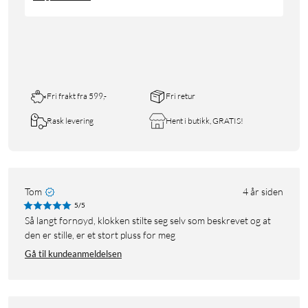
Fri frakt fra 599,-
Fri retur
Rask levering
Hent i butikk, GRATIS!
Tom
4 år siden
5/5
Så langt fornøyd, klokken stilte seg selv som beskrevet og at
den er stille, er et stort pluss for meg
Gå til kundeanmeldelsen