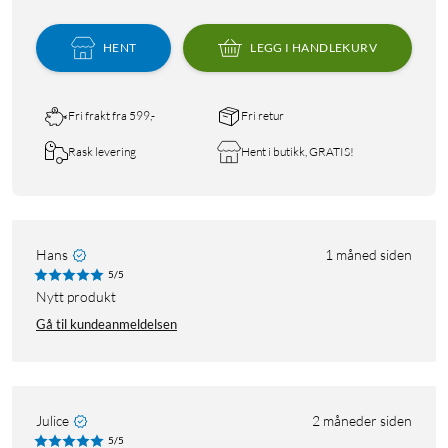
HENT
LEGG I HANDLEKURV
Fri frakt fra 599,-
Fri retur
Rask levering
Hent i butikk, GRATIS!
Hans
1 måned siden
5/5
nytt produkt
Gå til kundeanmeldelsen
Julice
2 måneder siden
5/5