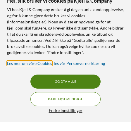
Hei, slik bruker vi cookies på Kjell & Company
Vi hos Kjell & Company ønsker å gi deg en unik kundeopplevelse,
og for å kunne gjøre dette bruker vi cookies
(informasjonskapsler). Noen av disse er nødvendige for at
kjell.com skal fungere, og krever ikke ditt samtykke. Andre bidrar
til at du skal få en skreddersydd opplevelse, unike tilbud og
tilpassede annonser. Ved å klikke på "Godta alle" godkjenner du
bruk av slike cookies. Du kan også velge hvilke cookies du vil
godkjenne, via lenken "Endre innstillinger".
Les mer om våre Cookies
,
les vår Personvernerklæring
GODTA ALLE
BARE NØDVENDIGE
Endre Innstillinger
Oral-B Vitality Pro Elektrisk tannbørste
399,90