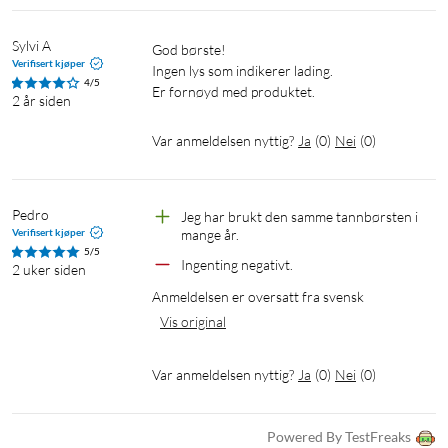
Sylvi A
God børste!

Verifisert kjøper
Ingen lys som indikerer lading.

4/5
Er fornøyd med produktet.
2 år siden
Var anmeldelsen nyttig?
Ja
(
0
)
Nei
(
0
)
Pedro
Jeg har brukt den samme tannbørsten i 
Verifisert kjøper
mange år.
5/5
Ingenting negativt.
2 uker siden
Anmeldelsen er oversatt fra svensk
Vis original
Var anmeldelsen nyttig?
Ja
(
0
)
Nei
(
0
)
Powered By TestFreaks