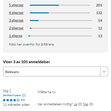
5 stjerner
201
4 stjerner
132
3 stjerner
59
2 stjerner
12
1 stjerne
13
Klikk her ovenfor for å filtrere
Viser 3 av 105 anmeldelser
Relevans
Stig S
Måtte ha ny
Verifisert kjøper
4/5
Var anmeldelsen nyttig?
Ja
(
0
)
Nei
(
0
)
11 måneder siden