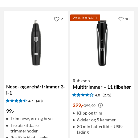
25% RABATT
2
10
Rubicson
Nese- og ørehårtrimmer 3-
Multitrimmer – 11 tilbehør
i-1
4.0
(272)
4.5
(40)
299
,
-
399,90
99
,
-
Klipp og trim
Trim nese, øre og bryn
6 deler og 5 kammer
Tre utskiftbare
80 min batteritid – USB-
trimmerhoder
lading
Rustfrie blad – enkel