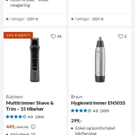
rengjøring
Nettlager
:
100+ st
Nettlager
:
100+ st
18% RABATT
43
2
Rubicson
Braun
Multitrimmer Shave &
Hygienetrimmer EN5010
Trim – 15 tilbehør
4.0
(209)
4.0
(284)
299
,
-
449
,
-
549,90
Enkel og komfortabel
hårfjerning
Inkluderer 15