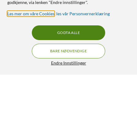
godkjenne, via lenken "Endre innstillinger".
Les mer om våre Cookies
,
les vår Personvernerklæring
GODTA ALLE
BARE NØDVENDIGE
Endre Innstillinger
Isotunes Free 2.0 Hørselvern med Bluetooth
GRATIS FRAKT
3.5/5
1 649,-
HENT
LEGG I HANDLEKURV