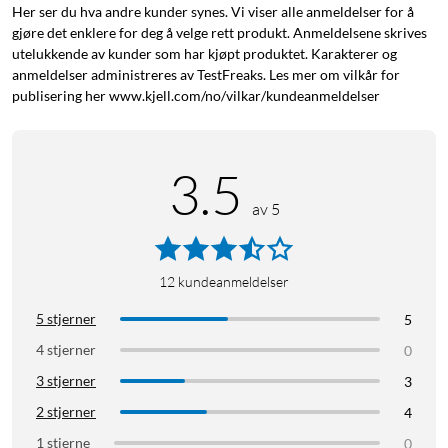
Her ser du hva andre kunder synes. Vi viser alle anmeldelser for å
gjøre det enklere for deg å velge rett produkt. Anmeldelsene skrives
utelukkende av kunder som har kjøpt produktet. Karakterer og
anmeldelser administreres av TestFreaks. Les mer om vilkår for
publisering her www.kjell.com/no/vilkar/kundeanmeldelser
3.5
av 5
12
kundeanmeldelser
5 stjerner
5
4 stjerner
0
3 stjerner
3
2 stjerner
4
1 stjerne
0