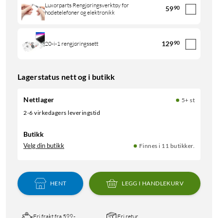
Luxorparts Rengjøringsverktøy for
59
90
hodetelefoner og elektronikk
129
90
20-i-1 rengjøringssett
Lagerstatus nett og i butikk
Nettlager
5+ st
2-6 virkedagers leveringstid
Butikk
Velg din butikk
Finnes i 11 butikker.
HENT
LEGG I HANDLEKURV
Fri frakt fra 599,-
Fri retur