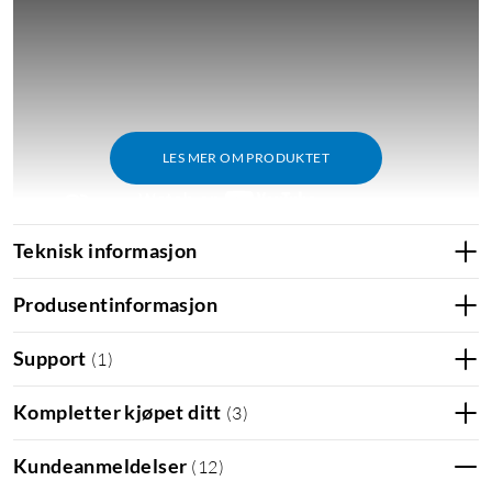
LES MER OM PRODUKTET
Teknisk informasjon
TWS
True Wireless
Produsentinformasjon
Support
(
1
)
Kompletter kjøpet ditt
(
3
)
Kundeanmeldelser
(
12
)