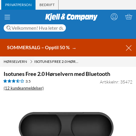
PRIVATPERSON
BEDRIFT
SOMMERSALG – Opptil 50 %
→
HØRSELVERN
ISOTUNES FREE 2.0 HØRSELVERN MED BLUETOOTH
Isotunes Free 2.0 Hørselvern med Bluetooth
3.5
Artikkelnr: 35472
(12 kundeanmeldelser)