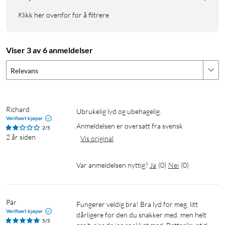
Klikk her ovenfor for å filtrere
Viser 3 av 6 anmeldelser
Relevans
Richard
Ubrukelig lyd og ubehagelig.
Verifisert kjøper
Anmeldelsen er oversatt fra svensk
2/5
2 år siden
Vis original
Var anmeldelsen nyttig?
Ja
(
0
)
Nei
(
0
)
Pär
Fungerer veldig bra! Bra lyd for meg, litt 
Verifisert kjøper
dårligere for den du snakker med, men helt 
5/5