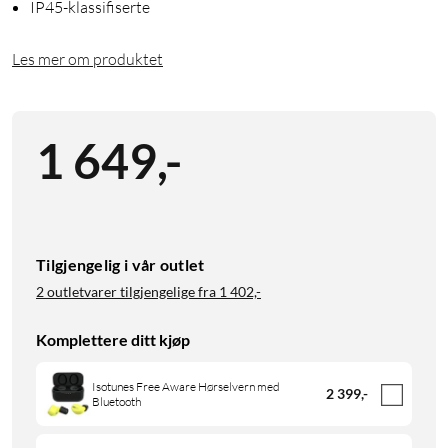
IP45-klassifiserte
Les mer om produktet
1 649
,
-
Tilgjengelig i vår outlet
2 outletvarer tilgjengelige fra
1 402,-
Komplettere ditt kjøp
Isotunes Free Aware Hørselvern med
2 399
,
-
Bluetooth