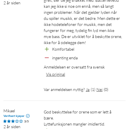
greit, sier de jeg snakket med. Batterilevetid 
2 år siden
kan jeg ikke si noe om ennå, men så langt 
ingen problemer. Når det gjelder lyden når 
du spiller musikk, er det bedre. Men dette er 
ikke hodetelefoner for musikk, men det 
fungerer for meg, tydelig fin lyd men ikke 
mye bass. De er utviklet for å beskytte ørene, 
ikke for å ødelegge dem!
Komfortabel
ingenting enda
Anmeldelsen er oversatt fra svensk
Vis original
Var anmeldelsen nyttig?
Ja
(
1
)
Nei
(
0
)
Mikael
God beskyttelse for ørene som er lett å 
Verifisert kjøper
bære.

3/5
Lyttefunksjonen mangler imidlertid.
2 år siden