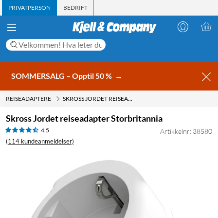
PRIVATPERSON
BEDRIFT
SOMMERSALG – Opptil 50 %
→
REISEADAPTERE
SKROSS JORDET REISEADAPTER STORBRITANNIA
Skross Jordet reiseadapter Storbritannia
4.5
Artikkelnr: 38580
(114 kundeanmeldelser)