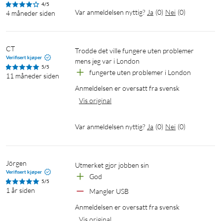
4/5
Var anmeldelsen nyttig?
Ja
(
0
)
Nei
(
0
)
4 måneder siden
CT
Trodde det ville fungere uten problemer 
Verifisert kjøper
mens jeg var i London
5/5
fungerte uten problemer i London
11 måneder siden
Anmeldelsen er oversatt fra svensk
Vis original
Var anmeldelsen nyttig?
Ja
(
0
)
Nei
(
0
)
Jörgen
Utmerket gjør jobben sin
Verifisert kjøper
God
5/5
1 år siden
Mangler USB
Anmeldelsen er oversatt fra svensk
Vis original