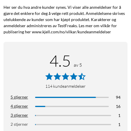
Her ser du hva andre kunder synes. Vi viser alle anmeldelser for å
gjøre det enklere for deg å velge rett produkt. Anmeldelsene skrives
utelukkende av kunder som har kjøpt produktet. Karakterer og
anmeldelser administreres av TestFreaks. Les mer om vilkår for
publisering her www.kjell.com/no/vilkar/kundeanmeldelser
4.5
av 5
114
kundeanmeldelser
5 stjerner
94
4 stjerner
16
3 stjerner
1
2 stjerner
1