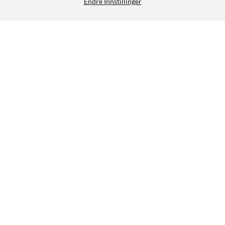
Endre Innstillinger
Skross Jordet reiseadapter Storbritannia
129,90
4.5/5
HENT
LEGG I HANDLEKURV
Lignende produkter
0
3