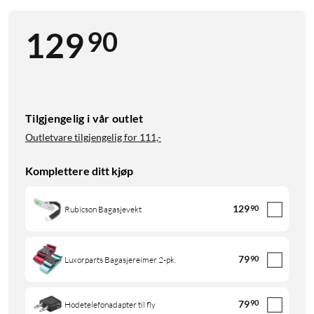
90
129
Tilgjengelig i vår outlet
Outletvare tilgjengelig for
111,-
Komplettere ditt kjøp
129
90
Rubicson Bagasjevekt
79
90
Luxorparts Bagasjereimer 2-pk.
79
90
Hodetelefonadapter til fly