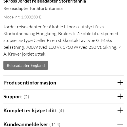
Skross Jordet reiseadapter Storbritannia
Reiseadapter for Storbritannia
Modellnr: 1.500230-E
Jordet reiseadapter for å koble til norsk utstyr i f.eks.
Storbritannia og Hongkong. Brukes til å koble til utstyr med
støpsel av type C eller F i en stikkontakt av type G. Maks.
belastning: 700W (ved 100 V), 1750 W (ved 230 V). Sikring: 7
A. Krever jordet uttak.
Reiseadapter England
Produsentinformasjon
Support
(
2
)
Kompletter kjøpet ditt
(
4
)
Kundeanmeldelser
(
114
)